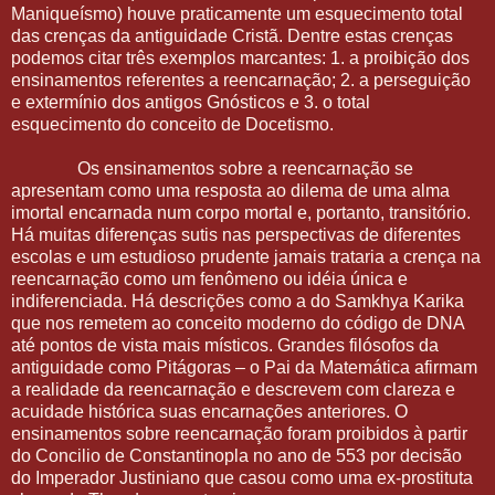
Maniqueísmo) houve praticamente um esquecimento total
das crenças da antiguidade Cristã. Dentre estas crenças
podemos citar três exemplos marcantes: 1. a proibição dos
ensinamentos referentes a reencarnação; 2. a perseguição
e extermínio dos antigos Gnósticos e 3. o total
esquecimento do conceito de Docetismo.
Os ensinamentos sobre a reencarnação se
apresentam como uma resposta ao dilema de uma alma
imortal encarnada num corpo mortal e, portanto, transitório.
Há muitas diferenças sutis nas perspectivas de diferentes
escolas e um estudioso prudente jamais trataria a crença na
reencarnação como um fenômeno ou idéia única e
indiferenciada. Há descrições como a do Samkhya Karika
que nos remetem ao conceito moderno do código de DNA
até pontos de vista mais místicos. Grandes filósofos da
antiguidade como Pitágoras – o Pai da Matemática afirmam
a realidade da reencarnação e descrevem com clareza e
acuidade histórica suas encarnações anteriores. O
ensinamentos sobre reencarnação foram proibidos à partir
do Concilio de Constantinopla no ano de 553 por decisão
do Imperador Justiniano que casou como uma ex-prostituta