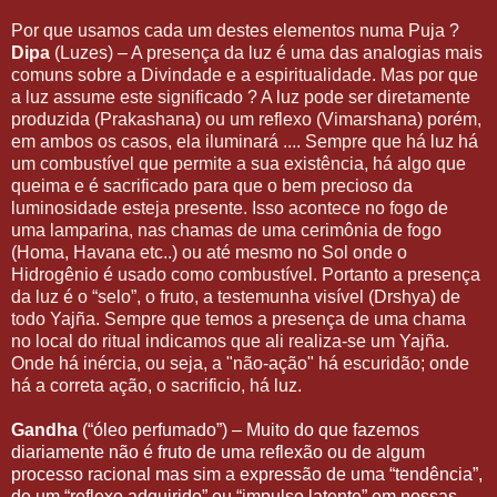
Por que usamos cada um destes elementos numa Puja ?
Dipa
(Luzes) – A presença da luz é uma das analogias mais
comuns sobre a Divindade e a espiritualidade. Mas por que
a luz assume este significado ? A luz pode ser diretamente
produzida (Prakashana) ou um reflexo (Vimarshana) porém,
em ambos os casos, ela iluminará .... Sempre que há luz há
um combustível que permite a sua existência, há algo que
queima e é sacrificado para que o bem precioso da
luminosidade esteja presente. Isso acontece no fogo de
uma lamparina, nas chamas de uma cerimônia de fogo
(Homa, Havana etc..) ou até mesmo no Sol onde o
Hidrogênio é usado como combustível. Portanto a presença
da luz é o “selo”, o fruto, a testemunha visível (Drshya) de
todo Yajña. Sempre que temos a presença de uma chama
no local do ritual indicamos que ali realiza-se um Yajña.
Onde há inércia, ou seja, a "não-ação" há escuridão; onde
há a correta ação, o sacrificio, há luz.
Gandha
(“óleo perfumado”) – Muito do que fazemos
diariamente não é fruto de uma reflexão ou de algum
processo racional mas sim a expressão de uma “tendência”,
de um “reflexo adquirido” ou “impulso latente” em nossas