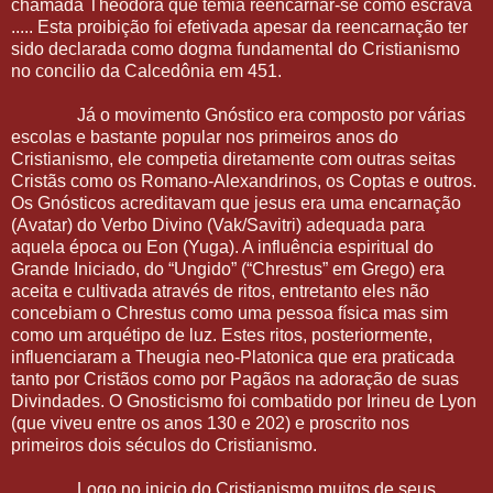
chamada Theodora que temia reencarnar-se como escrava
..... Esta proibição foi efetivada apesar da reencarnação ter
sido declarada como dogma fundamental do Cristianismo
no concilio da Calcedônia em 451.
Já o movimento Gnóstico era composto por várias
escolas e bastante popular nos primeiros anos do
Cristianismo, ele competia diretamente com outras seitas
Cristãs como os Romano-Alexandrinos, os Coptas e outros.
Os Gnósticos acreditavam que jesus era uma encarnação
(Avatar) do Verbo Divino (Vak/Savitri) adequada para
aquela época ou Eon (Yuga). A influência espiritual do
Grande Iniciado, do “Ungido” (“Chrestus” em Grego) era
aceita e cultivada através de ritos, entretanto eles não
concebiam o Chrestus como uma pessoa física mas sim
como um arquétipo de luz. Estes ritos, posteriormente,
influenciaram a Theugia neo-Platonica que era praticada
tanto por Cristãos como por Pagãos na adoração de suas
Divindades. O Gnosticismo foi combatido por Irineu de Lyon
(que viveu entre os anos 130 e 202) e proscrito nos
primeiros dois séculos do Cristianismo.
Logo no inicio do Cristianismo muitos de seus