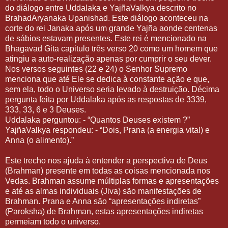
do diálogo entre Uddalaka e YajñaValkya descrito no
BrahadAryanaka Upanishad. Este diálogo aconteceu na
corte do rei Janaka após um grande Yajña aonde centenas
de sábios estavam presentes. Este rei é mencionado na
Bhagavad Gita capitulo três verso 20 como um homem que
atingiu a auto-realização apenas por cumprir o seu dever.
Nos versos seguintes (22 e 24) o Senhor Supremo
menciona que até Ele se dedica à constante ação e que,
sem ela, todo o Universo seria levado à destruição. Décima
pergunta feita por Uddalaka após as respostas de 3339,
333, 33, 6 e 3 Deuses.
Uddalaka perguntou: - “Quantos Deuses existem ?”
YajñaValkya respondeu: - “Dois, Prana (a energia vital) e
Anna (o alimento).”
Este trecho nos ajuda à entender a perspectiva de Deus
(Brahman) presente em todas as coisas mencionada nos
Vedas. Brahman assume múltiplas formas e apresentações
e até as almas individuais (Jiva) são manifestações de
Brahman. Prana e Anna são “apresentações indiretas”
(Paroksha) de Brahman, estas apresentações indiretas
permeiam todo o universo.