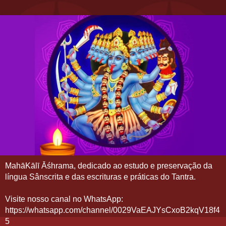
MahāKālī Āśhrama, dedicado ao estudo e preservação da
língua Sânscrita e das escrituras e práticas do Tantra.
Visite nosso canal no WhatsApp:
https://whatsapp.com/channel/0029VaEAJYsCxoB2kqV18f4
5