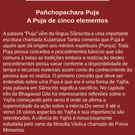
Pañchopachara Puja
A Puja de cinco elementos
A palavra “Puja” vêm da língua Sânscrita e uma importante
escritura chamada Kularnava Tantra comenta que Pujá é
aquilo que dá origem aos méritos espirituais (Punya). Toda
Puja possui conceitos e procedimentos básicos que são
comuns à todas as tradições embora a realização destes
procedimentos possa variar conforme a disponibilidade de
tempo e recursos materiais assim como do conhecimento da
pessoa que os realiza. O primeiro conceito que deve ser
entendido sobre uma Puja é que ela é uma forma de Yajña,
esta palavra em Sânscrito significa sacrifício. No capitulo
três da Bhagavad Gita há interessantes reflexões sobre o
Yajña começando pelo verso 8 onde se afirma a
superioridade da ação sobre a inércia.Do verso 9 até o
verso 16 vários aspectos do Yajña e sua importancia são
relembrados. A ciência do Yajña é minuciosamente
estudada pelo ramo da filosofia Védica chamado de Purva
Mimamsa.