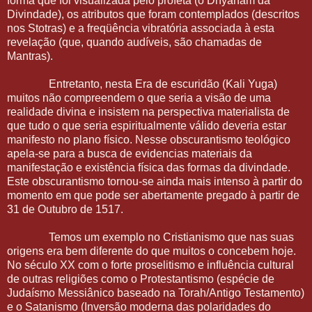
forma que foi visualizada pelo profeta (o Dhyanam da
Divindade), os atributos que foram contemplados (descritos
nos Stotras) e a freqüência vibratória associada à esta
revelação (que, quando audíveis, são chamadas de
Mantras).
Entretanto, nesta Era de escuridão (Kali Yuga)
muitos não compreendem o que seria a visão de uma
realidade divina e insistem na perspectiva materialista de
que tudo o que seria espiritualmente válido deveria estar
manifesto no plano físico. Nesse obscurantismo teológico
apela-se para a busca de evidencias materiais da
manifestação e existência física das formas da divindade.
Este obscurantismo tornou-se ainda mais intenso à partir do
momento em que pode ser abertamente pregado à partir de
31 de Outubro de 1517.
Temos um exemplo no Cristianismo que nas suas
origens era bem diferente do que muitos o concebem hoje.
No século XX com o forte proselitismo e influência cultural
de outras religiões como o Protestantismo (espécie de
Judaísmo Messiânico baseado na Torah/Antigo Testamento)
e o Satanismo (Inversão moderna das polaridades do