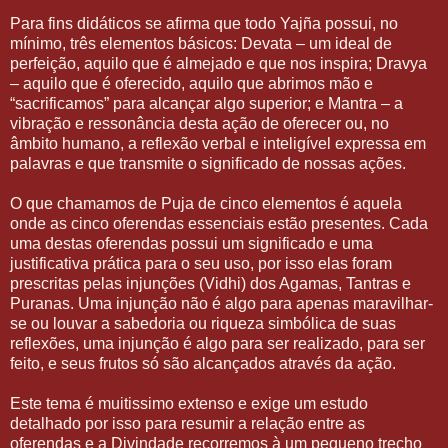
Para fins didáticos se afirma que todo Yajña possui, no
mínimo, três elementos básicos: Devata – um ideal de
perfeição, aquilo que é almejado e que nos inspira; Dravya
– aquilo que é oferecido, aquilo que abrimos mão e
“sacrificamos” para alcançar algo superior; e Mantra – a
vibração e ressonância desta ação de oferecer ou, no
âmbito humano, a reflexão verbal e inteligível expressa em
palavras e que transmite o significado de nossas ações.
O que chamamos de Puja de cinco elementos é aquela
onde as cinco oferendas essenciais estão presentes. Cada
uma destas oferendas possui um significado e uma
justificativa prática para o seu uso, por isso elas foram
prescritas pelas injunções (Vidhi) dos Agamas, Tantras e
Puranas. Uma injunção não é algo para apenas maravilhar-
se ou louvar a sabedoria ou riqueza simbólica de suas
reflexões, uma injunção é algo para ser realizado, para ser
feito, e seus frutos só são alcançados através da ação.
Este tema é muitissimo extenso e exige um estudo
detalhado por isso para resumir a relação entre as
oferendas e a Divindade recorremos à um pequeno trecho