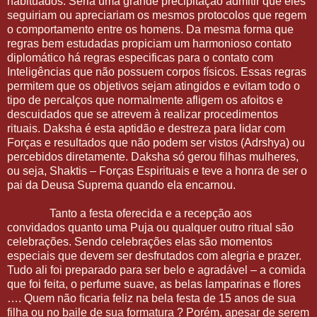
habituados. Seria uma grande precipitação admitir que eles
seguiriam ou apreciariam os mesmos protocolos que regem
o comportamento entre os homens. Da mesma forma que
regras bem estudadas propiciam um harmonioso contato
diplomático há regras especificas para o contato com
Inteligências que não possuem corpos físicos. Essas regras
permitem que os objetivos sejam atingidos e evitam todo o
tipo de percalços que normalmente afligem os afoitos e
descuidados que se atrevem à realizar procedimentos
rituais. Daksha é esta aptidão e destreza para lidar com
Forças e resultados que não podem ser vistos (Adrshya) ou
percebidos diretamente. Daksha só gerou filhas mulheres,
ou seja, Shaktis – Forças Espirituais e teve a honra de ser o
pai da Deusa Suprema quando ela encarnou.
Tanto a festa oferecida e a recepção aos
convidados quanto uma Puja ou qualquer outro ritual são
celebrações. Sendo celebrações elas são momentos
especiais que devem ser desfrutados com alegria e prazer.
Tudo ali foi preparado para ser belo e agradável – a comida
que foi feita, o perfume suave, as belas lamparinas e flores
…. Quem não ficaria feliz na bela festa de 15 anos de sua
filha ou no baile de sua formatura ? Porém, apesar de serem