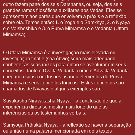
outro fazem parte dos seis Darshanas, ou seja, dos seis
grandes ramos filosóficos auxiliares aos Vedas. Eles se
apresentam aos pares que envolvem a práxis e a reflexão
sobre ela. Temos então: 1. o Yoga e o Samkhya, 2. o Nyaya
e o Vaisheshika e 3. o Purva Mimamsa e o Vedanta (Uttara
Mimamsa).
O Uttara Mimamsa é a investigação mais elevada ou
investigação final e (soa óbvio) seria mais adequado
conhecer as suas raízes para então se aventurar em seus
conceitos. Tanto o Dvaita Vedanta como o Advaita Vedanta
chegam a suas conclusões usando elementos do Purva
Mimamsa e seus conceitos lógicos.
Estes conceitos são
chamados de Nyayas e alguns exemplos são:
Savakasha Niravakasha Nyaya – a conclusão de que a
experiência direta se mostra mais forte do que as
inferências ou os testemunhos verbais.
Samyoga Prthakta Nyaya – a reflexão se haveria separação
ou união numa palavra mencionada em dois textos