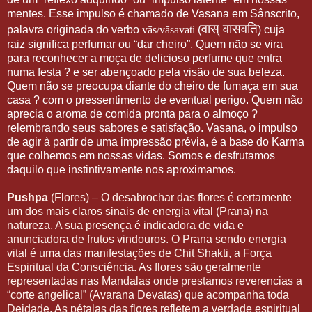
mentes. Esse impulso é chamado de Vasana em Sânscrito,
वास्
वासवति
palavra originada do verbo
vās/vāsavati
(
) cuja
raiz significa perfumar ou “dar cheiro”. Quem não se vira
para reconhecer a moça de delicioso perfume que entra
numa festa ? e ser abençoado pela visão de sua beleza.
Quem não se preocupa diante do cheiro de fumaça em sua
casa ? com o pressentimento de eventual perigo. Quem não
aprecia o aroma de comida pronta para o almoço ?
relembrando seus sabores e satisfação. Vasana, o impulso
de agir à partir de uma impressão prévia, é a base do Karma
que colhemos em nossas vidas. Somos e desfrutamos
daquilo que instintivamente nos aproximamos.
Pushpa
(Flores) – O desabrochar das flores é certamente
um dos mais claros sinais de energia vital (Prana) na
natureza. A sua presença é indicadora de vida e
anunciadora de frutos vindouros. O Prana sendo energia
vital é uma das manifestações de Chit Shakti, a Força
Espiritual da Consciência. As flores são geralmente
representadas nas Mandalas onde prestamos reverencias a
“corte angelical” (Avarana Devatas) que acompanha toda
Deidade. As pétalas das flores refletem a verdade espiritual