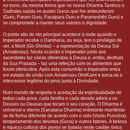
no trono, da mesma forma que no nosso Dharma Tantrico o
Sadhaka saúda os quatro Gurus que lhe antecederam
(Guru, Param Guru, Paratpara Guru e Parameshthi Guru) e
se compromete a manter seus valores e dignidade.
O ponto alto do rito principal acontece à noite quando o
Imperador recebe o Darshana, ou seja, tem o privilégio de
ver, a Murti (Go-Shintai) – a representação da Deusa Sol
(Amaterasu). Nesta ocasião o Imperador junto aos
sacerdotes faz várias oferendas à Deusa e, então, desfruta
da Sua Prasada – faz uma refeição com os alimentos que
foram oferecidos. Após esta comunhão o Imperador entra
em estado de união com Amaterasu OmiKami e torna-se o
intercessor legitimo do povo junto à Divindade.
Num mundo de respeito e aceitação da espiritualidade de
todos cada povo, cada família e cada devoto adora a os
Deuses ou Deusas que tocam o seu coração. O Dharma é
universal e eterno (Sanatana Dharma) entretanto manifesta-
se de forma diferente de acordo com o solo (Vastu Purusha),
temperamento dos devotos (Guna) e outros fatores. A beleza
e riqueza cultural dos povos se baseia neste caráter único