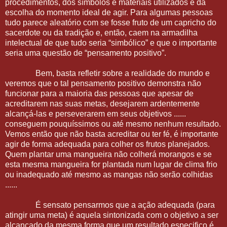
procedimentos, dos símbolos e materiais utilizados e da
escolha do momento ideal de agir. Para algumas pessoas
tudo parece aleatório com se fosse fruto de um capricho do
sacerdote ou da tradição e, então, caem na armadilha
intelectual de que tudo seria “simbólico” e que o importante
seria uma questão de “pensamento positivo”.
Bem, basta refletir sobre a realidade do mundo e
veremos que o tal pensamento positivo demonstra não
funcionar para a maioria das pessoas que apesar de
acreditarem nas suas metas, desejarem ardentemente
alcançá-las e perseverarem em seus objetivos ......
conseguem pouquíssimos ou até mesmo nenhum resultado.
Vemos então que não basta acreditar ou ter fé, é importante
agir de forma adequada para colher os frutos planejados.
Quem plantar uma mangueira não colherá morangos e se
esta mesma mangueira for plantada num lugar de clima frio
ou inadequado até mesmo as mangas não serão colhidas
......
É sensato pensarmos que a ação adequada (para
atingir uma meta) é aquela sintonizada com o objetivo a ser
alcançado da mesma forma que um resultado especifico é