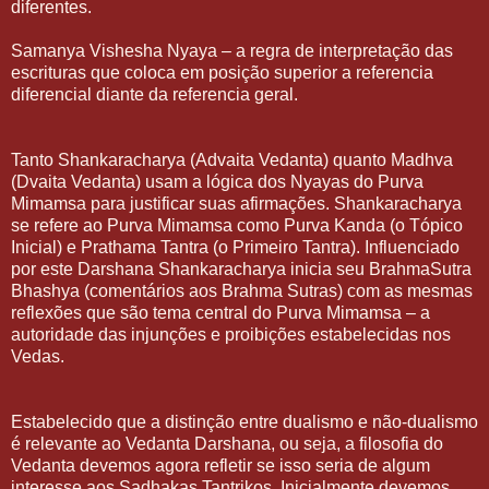
diferentes.
Samanya Vishesha Nyaya – a regra de interpretação das
escrituras que coloca em posição superior a referencia
diferencial diante da referencia geral.
Tanto Shankaracharya (Advaita Vedanta) quanto Madhva
(Dvaita Vedanta) usam a lógica dos Nyayas do Purva
Mimamsa para justificar suas afirmações. Shankaracharya
se refere ao Purva Mimamsa como Purva Kanda (o Tópico
Inicial) e Prathama Tantra (o Primeiro Tantra). Influenciado
por este Darshana Shankaracharya inicia seu BrahmaSutra
Bhashya (comentários aos Brahma Sutras) com as mesmas
reflexões que são tema central do Purva Mimamsa – a
autoridade das injunções e proibições estabelecidas nos
Vedas.
Estabelecido que a distinção entre dualismo e não-dualismo
é relevante ao Vedanta Darshana, ou seja, a filosofia do
Vedanta devemos agora refletir se isso seria de algum
interesse aos Sadhakas Tantrikos. Inicialmente devemos