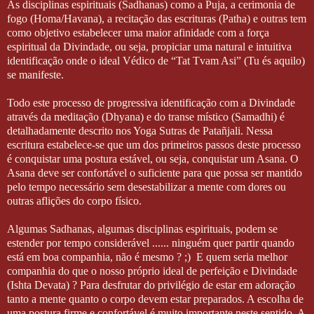
As disciplinas espirituais (Sadhanas) como a Puja, a cerimonia de
fogo (Homa/Havana), a recitação das escrituras (Patha) e outras tem
como objetivo estabelecer uma maior afinidade com a força
espiritual da Divindade, ou seja, propiciar uma natural e intuitiva
identificação onde o ideal Védico de “Tat Tvam Asi” (Tu és aquilo)
se manifeste.
Todo este processo de progressiva identificação com a Divindade
através da meditação (Dhyana) e do transe místico (Samadhi) é
detalhadamente descrito nos Yoga Sutras de Patañjali. Nessa
escritura estabelece-se que um dos primeiros passos deste processo
é conquistar uma postura estável, ou seja, conquistar um Asana. O
Asana deve ser confortável o suficiente para que possa ser mantido
pelo tempo necessário sem desestabilizar a mente com dores ou
outras aflições do corpo físico.
Algumas Sadhanas, algumas disciplinas espirituais, podem se
estender por tempo considerável ...... ninguém quer partir quando
está em boa companhia, não é mesmo ? ;) E quem seria melhor
companhia do que o nosso próprio ideal de perfeição e Divindade
(Ishta Devata) ? Para desfrutar do privilégio de estar em adoração
tanto a mente quanto o corpo devem estar preparados. A escolha de
uma postura firme e confortável é muito importante neste sentido. A