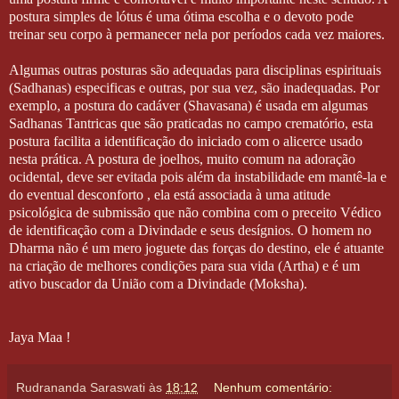
postura simples de lótus é uma ótima escolha e o devoto pode
treinar seu corpo à permanecer nela por períodos cada vez maiores.
Algumas outras posturas são adequadas para disciplinas espirituais
(Sadhanas) especificas e outras, por sua vez, são inadequadas. Por
exemplo, a postura do cadáver (Shavasana) é usada em algumas
Sadhanas Tantricas que são praticadas no campo crematório, esta
postura facilita a identificação do iniciado com o alicerce usado
nesta prática. A postura de joelhos, muito comum na adoração
ocidental, deve ser evitada pois além da instabilidade em mantê-la e
do eventual desconforto , ela está associada à uma atitude
psicológica de submissão que não combina com o preceito Védico
de identificação com a Divindade e seus desígnios. O homem no
Dharma não é um mero joguete das forças do destino, ele é atuante
na criação de melhores condições para sua vida (Artha) e é um
ativo buscador da União com a Divindade (Moksha).
Jaya Maa !
Rudrananda Saraswati
às
18:12
Nenhum comentário: