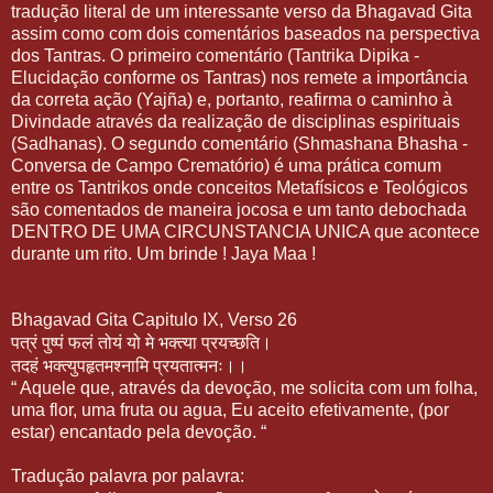
tradução literal de um interessante verso da Bhagavad Gita
assim como com dois comentários baseados na perspectiva
dos Tantras. O primeiro comentário (Tantrika Dipika -
Elucidação conforme os Tantras) nos remete a importância
da correta ação (Yajña) e, portanto, reafirma o caminho à
Divindade através da realização de disciplinas espirituais
(Sadhanas). O segundo comentário (Shmashana Bhasha -
Conversa de Campo Crematório) é uma prática comum
entre os Tantrikos onde conceitos Metafísicos e Teológicos
são comentados de maneira jocosa e um tanto debochada
DENTRO DE UMA CIRCUNSTANCIA UNICA que acontece
durante um rito. Um brinde ! Jaya Maa !
Bhagavad Gita Capitulo IX, Verso 26
पत्रं
पुष्पं
फलं
तोयं
यो
मे
भक्त्या
प्रयच्छति।
तदहं
भक्त्युपहृतमश्नामि
प्रयतात्मनः।।
“ Aquele que, através da devoção, me solicita com um folha,
uma flor, uma fruta ou agua, Eu aceito efetivamente, (por
estar) encantado pela devoção. “
Tradução palavra por palavra: