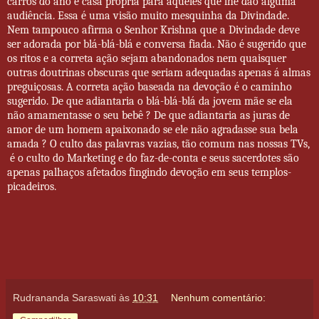
carros do ano e casa própria para aqueles que lhe dão alguma
audiência. Essa é uma visão muito mesquinha da Divindade.
Nem tampouco afirma o Senhor Krishna que a Divindade deve
ser adorada por blá-blá-blá e conversa fiada. Não é sugerido que
os ritos e a correta ação sejam abandonados nem quaisquer
outras doutrinas obscuras que seriam adequadas apenas á almas
preguiçosas. A correta ação baseada na devoção é o caminho
sugerido. De que adiantaria o blá-blá-blá da jovem mãe se ela
não amamentasse o seu bebê ? De que adiantaria as juras de
amor de um homem apaixonado se ele não agradasse sua bela
amada ? O culto das palavras vazias, tão comum nas nossas TVs,
é o culto do Marketing e do faz-de-conta e seus sacerdotes são
apenas palhaços afetados fingindo devoção em seus templos-
picadeiros.
Rudrananda Saraswati
às
10:31
Nenhum comentário: