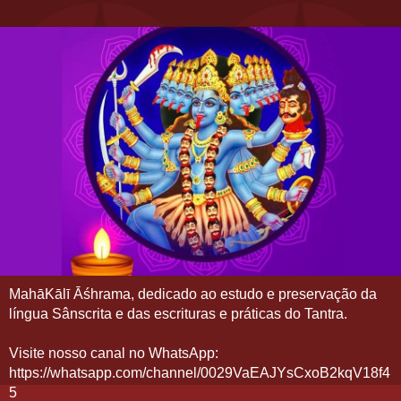
MahāKālī Āśhrama, dedicado ao estudo e preservação da
língua Sânscrita e das escrituras e práticas do Tantra.
Visite nosso canal no WhatsApp:
https://whatsapp.com/channel/0029VaEAJYsCxoB2kqV18f4
5