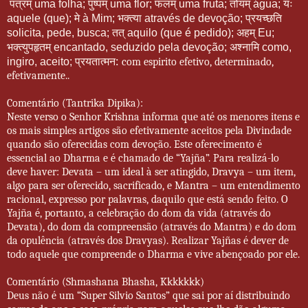
पत्रम्
पुष्पम्
फलम्
तोयम्
यः
uma folha;
uma flor;
uma fruta;
água;
मे
भक्त्या
प्रयच्छति
aquele (que);
à Mim;
através de devoção;
तत्
अहम्
solicita, pede, busca;
aquilo (que é pedido);
Eu;
भक्त्युपहृतम्
अश्नामि
encantado, seduzido pela devoção;
como,
प्रयतात्मन
:
ingiro, aceito;
com espirito efetivo, determinado,
efetivamente..
Comentário (Tantrika Dipika):
Neste verso o Senhor Krishna informa que até os menores itens e
os mais simples artigos são efetivamente aceitos pela Divindade
quando são oferecidas com devoção. Este oferecimento é
essencial ao Dharma e é chamado de “Yajña”. Para realizá-lo
deve haver: Devata – um ideal à ser atingido, Dravya – um item,
algo para ser oferecido, sacrificado, e Mantra – um entendimento
racional, expresso por palavras, daquilo que está sendo feito. O
Yajña é, portanto, a celebração do dom da vida (através do
Devata), do dom da compreensão (através do Mantra) e do dom
da opulência (através dos Dravyas). Realizar Yajñas é dever de
todo aquele que compreende o Dharma e vive abençoado por ele.
Comentário (Shmashana Bhasha, Kkkkkkk)
Deus não é um “Super Silvio Santos” que sai por aí distribuindo