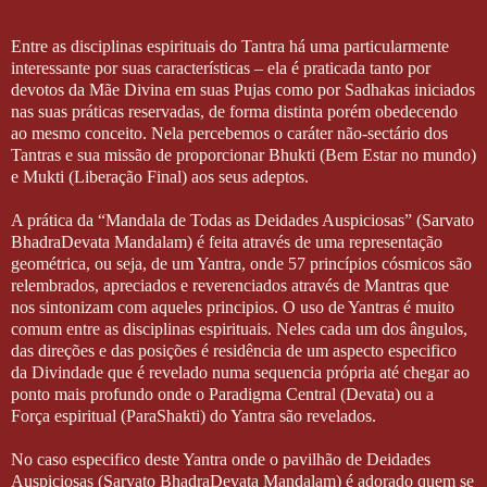
Entre as disciplinas espirituais do Tantra há uma particularmente
interessante por suas características – ela é praticada tanto por
devotos da Mãe Divina em suas Pujas como por Sadhakas iniciados
nas suas práticas reservadas, de forma distinta porém obedecendo
ao mesmo conceito. Nela percebemos o caráter não-sectário dos
Tantras e sua missão de proporcionar Bhukti (Bem Estar no mundo)
e Mukti (Liberação Final) aos seus adeptos.
A prática da “Mandala de Todas as Deidades Auspiciosas” (Sarvato
BhadraDevata Mandalam) é feita através de uma representação
geométrica, ou seja, de um Yantra, onde 57 princípios cósmicos são
relembrados, apreciados e reverenciados através de Mantras que
nos sintonizam com aqueles principios. O uso de Yantras é muito
comum entre as disciplinas espirituais. Neles cada um dos ângulos,
das direções e das posições é residência de um aspecto especifico
da Divindade que é revelado numa sequencia própria até chegar ao
ponto mais profundo onde o Paradigma Central (Devata) ou a
Força espiritual (ParaShakti) do Yantra são revelados.
No caso especifico deste Yantra onde o pavilhão de Deidades
Auspiciosas (Sarvato BhadraDevata Mandalam) é adorado quem se