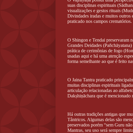
suas disciplinas espirituais (Sādha
visualizações e gestos rituais (Mud
Divindades iradas e muitos outros
praticado nos campos crematórios.
O Shingon e Tendai preservaram n
Grandes Deidades (Pañchāyatana) q
prática de cerimônias de fogo (H
usadas aqui e há uma atenção especi
forma semelhante ao que é feito nas
O Jaina Tantra praticado principal
muitas disciplinas espirituais lig
articulação relacionadas ao alfabe
Dakṣhiṇāchara que é mencionado n
Há outras tradições antigas que mu
Tântricos. Algumas delas são menc
preservados porém “sem Guru não h
Mantras, seu uso será sempre limita