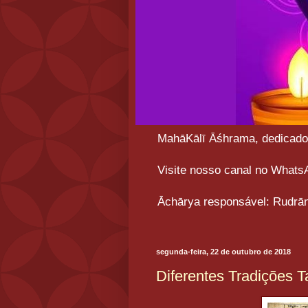
MahāKālī Āśhrama, dedicado a
Visite nosso canal no What
Āchārya responsável: Rudrān
segunda-feira, 22 de outubro de 2018
Diferentes Tradições T