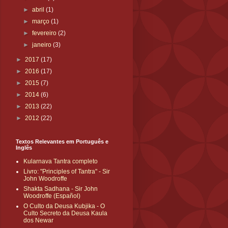
►
abril
(1)
►
março
(1)
►
fevereiro
(2)
►
janeiro
(3)
►
2017
(17)
►
2016
(17)
►
2015
(7)
►
2014
(6)
►
2013
(22)
►
2012
(22)
Textos Relevantes em Português e
Inglês
Kularnava Tantra completo
Livro: "Principles of Tantra" - Sir
John Woodroffe
Shakta Sadhana - Sir John
Woodroffe (Español)
O Culto da Deusa Kubjika - O
Culto Secreto da Deusa Kaula
dos Newar