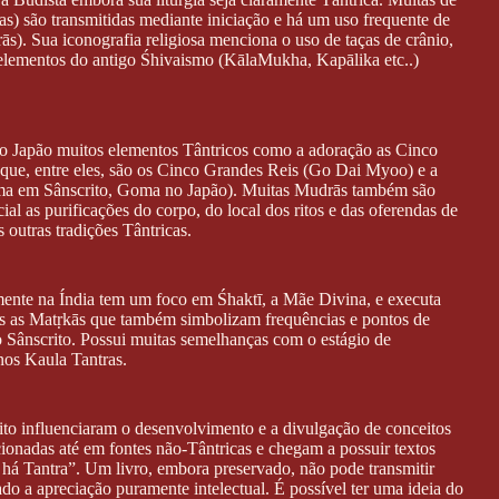
nas) são transmitidas mediante iniciação e há um uso frequente de
rās). Sua iconografia religiosa menciona o uso de taças de crânio,
 elementos do antigo Śhivaismo (KālaMukha, Kapālika etc..)
o Japão muitos elementos Tântricos como a adoração as Cinco
ue, entre eles, são os Cinco Grandes Reis (Go Dai Myoo) e a
oma em Sânscrito, Goma no Japão). Muitas Mudrās também são
al as purificações do corpo, do local dos ritos e das oferendas de
 outras tradições Tântricas.
mente na Índia tem um foco em Śhaktī, a Mãe Divina, e executa
adas as Matṛkās que também simbolizam frequências e pontos de
to Sânscrito. Possui muitas semelhanças com o estágio de
os Kaula Tantras.
ito influenciaram o desenvolvimento e a divulgação de conceitos
ionadas até em fontes não-Tântricas e chegam a possuir textos
á Tantra”. Um livro, embora preservado, não pode transmitir
do a apreciação puramente intelectual. É possível ter uma ideia do