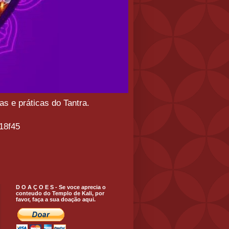
s e práticas do Tantra.
18f45
D O A Ç O E S - Se voce aprecia o
conteudo do Templo de Kali, por
favor, faça a sua doação aqui.