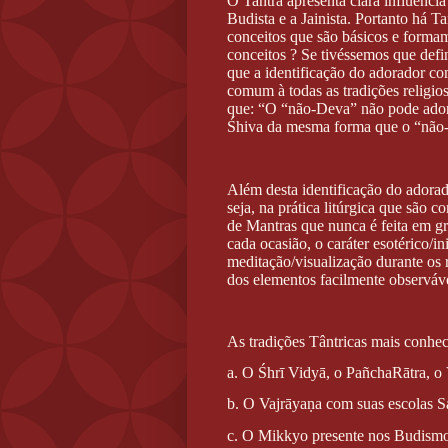
O Tantra apresenta clara influência
Budista e a Jainista. Portanto há T
conceitos que são básicos e formam 
conceitos ? Se tivéssemos que defin
que a identificação do adorador co
comum à todas as tradições religi
que: “O “não-Deva” não pode adora
Śhiva da mesma forma que o “não-
Além desta identificação do ador
seja, na prática litúrgica que são 
de Mantras que nunca é feita em 
cada ocasião, o caráter esotérico/i
meditação/visualização durante os 
dos elementos facilmente observáve
As tradições Tântricas mais conhec
a. O Śhrī Vidyā, o PañchaRātra, o
b. O Vajrāyaṇa com suas escolas S
c. O Mikkyo presente nos Budismo