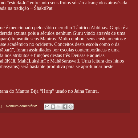
mo “estudá-lo” entretanto seus frutos só são alcançados através da
vada na tradição – ŚhaktiPat.
ue é mencionado pelo sábio e erudito Tântrico AbhinavaGupta é a
siderada extinta pois a séculos nenhum Guru vindo através de uma
mpara) transmite seus Mantras. Muito embora seus ensinamentos e
resse acadêmico no ocidente. Conceitos desta escola como o da
arāparā”, foram assimilados por escolas contemporâneas e uma
a nos atributos e funções destas três Deusas e aquelas
ahāKālī, MahāLakṣhmī e MahāSarasvatī. Uma leitura dos hinos
ahasyams) será bastante produtiva para se aprofundar neste
ana do Mantra Bīja “Hrīṃ” usado no Jaina Tantra.
0
Nenhum comentário: