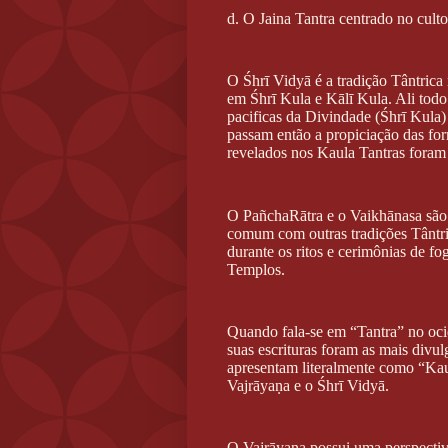
d. O Jaina Tantra centrado no cult
O Śhrī Vidyā é a tradição Tântrica
em Śhrī Kula e Kālī Kula. Ali todo
pacificas da Divindade (Śhrī Kula)
passam então a propiciação das for
revelados nos Kaula Tantras foram
O PañchaRātra e o Vaikhānasa são 
comum com outras tradições Tântri
durante os ritos e cerimônias de f
Templos.
Quando fala-se em “Tantra” no ocid
suas escrituras foram as mais divu
apresentam literalmente como “Kaul
Vajrāyaṇa e o Śhrī Vidyā.
O Vajrāyaṇa possui uma perspectiva