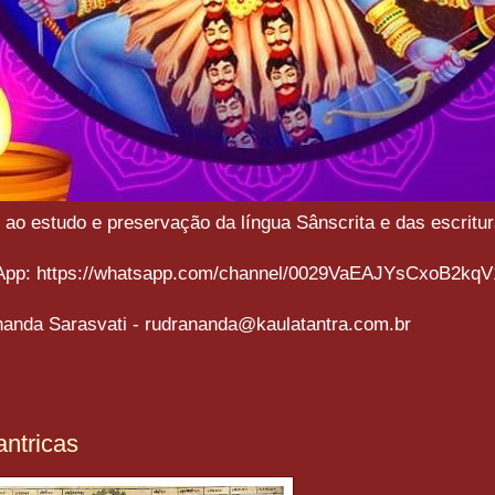
o estudo e preservação da língua Sânscrita e das escritura
sApp: https://whatsapp.com/channel/0029VaEAJYsCxoB2kqV
anda Sarasvati - rudrananda@kaulatantra.com.br
antricas