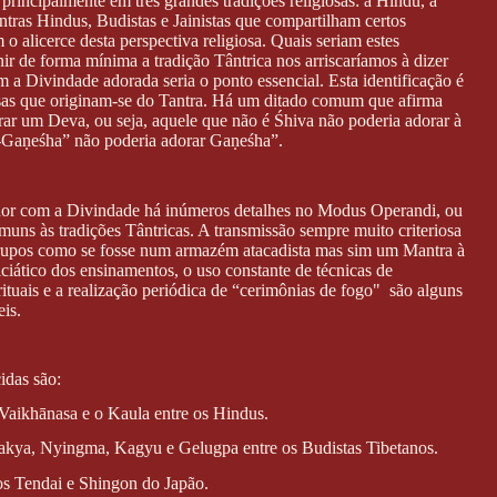
 principalmente em três grandes tradições religiosas: a Hindu, a
antras Hindus, Budistas e Jainistas que compartilham certos
o alicerce desta perspectiva religiosa. Quais seriam estes
ir de forma mínima a tradição Tântrica nos arriscaríamos à dizer
m a Divindade adorada seria o ponto essencial. Esta identificação é
osas que originam-se do Tantra. Há um ditado comum que afirma
r um Deva, ou seja, aquele que não é Śhiva não poderia adorar à
Gaṇeśha” não poderia adorar Gaṇeśha”.
ador com a Divindade há inúmeros detalhes no Modus Operandi, ou
comuns às tradições Tântricas. A transmissão sempre muito criteriosa
grupos como se fosse num armazém atacadista mas sim um Mantra à
niciático dos ensinamentos, o uso constante de técnicas de
rituais e a realização periódica de “cerimônias de fogo" são alguns
is.
idas são:
 Vaikhānasa e o Kaula entre os Hindus.
akya, Nyingma, Kagyu e Gelugpa entre os Budistas Tibetanos.
s Tendai e Shingon do Japão.