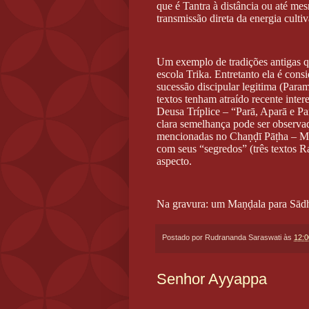
que é Tantra à distância ou até mes
transmissão direta da energia culti
Um exemplo de tradições antigas q
escola Trika. Entretanto ela é con
sucessão discipular legitima (Para
textos tenham atraído recente inte
Deusa Tríplice – “Parā, Aparā e P
clara semelhança pode ser observad
mencionadas no Chaṇḍī Pāṭha – M
com seus “segredos” (três textos R
aspecto.
Na gravura: um Maṇḍala para Sādh
Postado por
Rudrananda Saraswati
às
12:0
Senhor Ayyappa