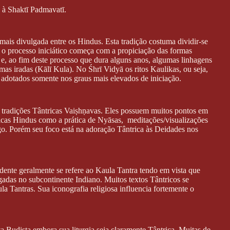
o à Shaktī Padmavatī.
 mais divulgada entre os Hindus. Esta tradição costuma dividir-se
 o processo iniciático começa com a propiciação das formas
 e, ao fim deste processo que dura alguns anos, algumas linhagens
mas iradas (Kālī Kula). No Śhrī Vidyā os ritos Kaulikas, ou seja,
 adotados somente nos graus mais elevados de iniciação.
tradições Tântricas Vaiṣhṇavas. Eles possuem muitos pontos em
cas Hindus como a prática de Nyāsas, meditações/visualizações
ogo. Porém seu foco está na adoração Tântrica às Deidades nos
ente geralmente se refere ao Kaula Tantra tendo em vista que
lgadas no subcontinente Indiano. Muitos textos Tântricos se
a Tantras. Sua iconografia religiosa influencia fortemente o
 Budista embora sua liturgia seja claramente Tântrica. Muitas de