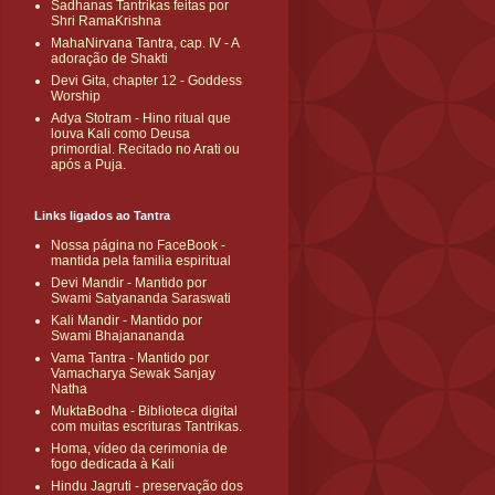
Sadhanas Tantrikas feitas por
Shri RamaKrishna
MahaNirvana Tantra, cap. IV - A
adoração de Shakti
Devi Gita, chapter 12 - Goddess
Worship
Adya Stotram - Hino ritual que
louva Kali como Deusa
primordial. Recitado no Arati ou
após a Puja.
Links ligados ao Tantra
Nossa página no FaceBook -
mantida pela familia espiritual
Devi Mandir - Mantido por
Swami Satyananda Saraswati
Kali Mandir - Mantido por
Swami Bhajanananda
Vama Tantra - Mantido por
Vamacharya Sewak Sanjay
Natha
MuktaBodha - Biblioteca digital
com muitas escrituras Tantrikas.
Homa, vídeo da cerimonia de
fogo dedicada à Kali
Hindu Jagruti - preservação dos