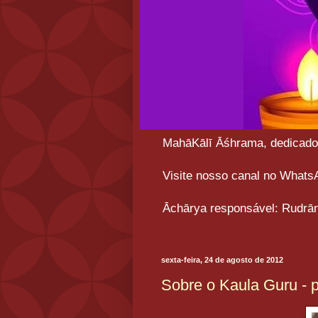
MahāKālī Āśhrama, dedicado a
Visite nosso canal no What
Āchārya responsável: Rudrān
sexta-feira, 24 de agosto de 2012
Sobre o Kaula Guru - p