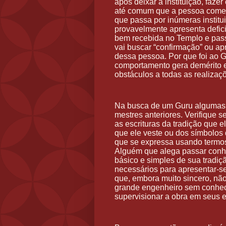
após deixar a instituição, faz
até comum que a pessoa comet
que passa por inúmeras institu
provavelmente apresenta defici
bem recebida no Templo e passa
vai buscar “confirmação” ou apro
dessa pessoa. Por que foi ao 
comportamento gera demérito e
obstáculos a todas as realizaç
Na busca de um Guru algumas d
mestres anteriores. Verifique 
as escrituras da tradição que e
que ele veste ou dos símbolos
que se expressa usando termos
Alguém que alega passar conh
básico e simples de sua tradiç
necessários para apresentar-s
que, embora muito sincero, n
grande engenheiro sem conheci
supervisionar a obra em seus e