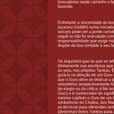
buscadores neste caminho o fa
fazendo.
Entretanto a sinceridade do bus
sucesso (Siddhi) numa iniciat
sincero pode ver a ponte const
erguê-la não for executado com
responsabilidade que exige m
dispõe da boa vontade à seu fa
Os requisitos que se que se re
diretamente nas escrituras que
ou seja, nos próprios Tantras. 
guiá-lo na direção de um Guru 
que o Guru deve se dedicar a prá
voluntários (respectivamente N
do elogio ou da crítica; é fiel
Guru) e é conhecedor do signifi
mesmo capítulo o Guru de um t
simbolismo do Chakra, dos Man
as técnicas para oferendas tant
(desenhar) belos Yantras para