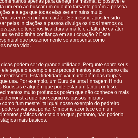
er comentários apenas para denegrir a mesma. É possível e
a um erro ao buscar um ou outro farsante porém a pessoa
ições e alega que todas elas seriam ruins muito
ências em seu próprio caráter. Se mesmo após ter sido
r pelas iniciações a pessoa divulga os ritos internos ou
vação de terceiros fica clara a má fé e a falta de caráter
Guru se não tinha confiança em seu coração ? Esse
spiritual que posteriormente se apresenta como
ões nesta vida.
icas podem ser de grande utilidade. Pergunte sobre seus
se ele segue o exemplo e os procedimentos assim como cita
le representa. Esta fidelidade vai muito além das roupas
 que usa. Por exemplo, um Guru de uma linhagem Hindu
 Budistas é alguém que pode estar um tanto confuso.
ecimentos muito profundos porém que não conhece o mais
ão demonstra que não seguiu os passos iniciais
e como “um mestre” tal qual nosso exemplo do pedreiro
ão pode salvar sua ponte. O mesmo acontece com um
mentos práticos do cotidiano que, portanto, não poderia
stágios mais básicos.