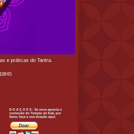
s e práticas do Tantra.
18f45
D O A Ç O E S - Se voce aprecia o
conteudo do Templo de Kali, por
favor, faça a sua doação aqui.