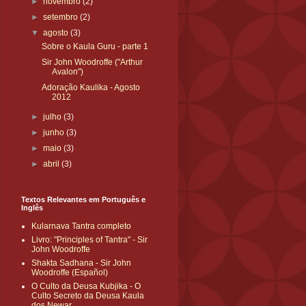
►
novembro
(2)
►
setembro
(2)
▼
agosto
(3)
Sobre o Kaula Guru - parte 1
Sir John Woodroffe ("Arthur
Avalon")
Adoração Kaulika - Agosto
2012
►
julho
(3)
►
junho
(3)
►
maio
(3)
►
abril
(3)
Textos Relevantes em Português e
Inglês
Kularnava Tantra completo
Livro: "Principles of Tantra" - Sir
John Woodroffe
Shakta Sadhana - Sir John
Woodroffe (Español)
O Culto da Deusa Kubjika - O
Culto Secreto da Deusa Kaula
dos Newar