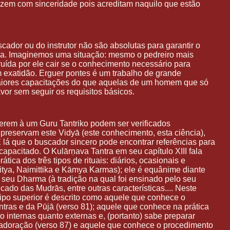
zem com sinceridade pois acreditam naquilo que estão
cador ou do instrutor não são absolutas para garantir o
iva. Imaginemos uma situação: mesmo o pedreiro mais
ruída por ele cair se o conhecimento necessário para
 exatidão. Erguer pontes é um trabalho de grande
aiores capacitações do que aquelas de um homem que só
vor sem seguir os requisitos básicos.
ferem à um Guru Tantriko podem ser verificados
 preservam este Vidyā (este conhecimento, esta ciência),
É lá que o buscador sincero pode encontrar referências para
capacitado. O Kulārṇava Tantra em seu capítulo XIII fala
tica dos três tipos de rituais: diários, ocasionais e
itya, Naimittika e Kāmya Karmas); ele é equânime diante
 ao seu Dharma (à tradição na qual foi ensinado pelo seu
cado das Mudrās, entre outras características.... Neste
ipo superior é descrito como aquele que conhece o
tras e da Pūjā (verso 81); aquele que conhece na prática
o internas quanto externas e, (portanto) sabe preparar
 adoração (verso 87) e aquele que conhece o procedimento