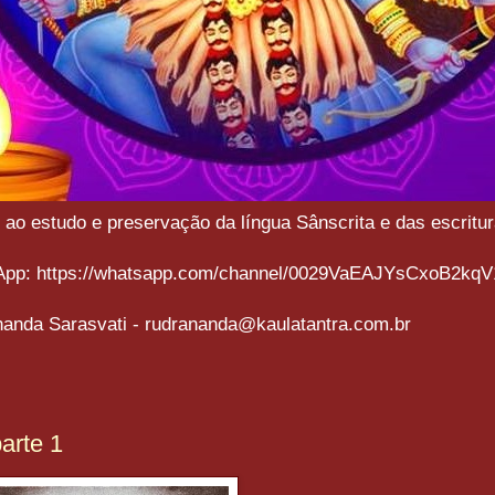
o estudo e preservação da língua Sânscrita e das escritura
sApp: https://whatsapp.com/channel/0029VaEAJYsCxoB2kqV
anda Sarasvati - rudrananda@kaulatantra.com.br
arte 1