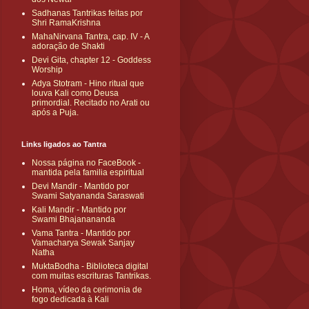
Sadhanas Tantrikas feitas por
Shri RamaKrishna
MahaNirvana Tantra, cap. IV - A
adoração de Shakti
Devi Gita, chapter 12 - Goddess
Worship
Adya Stotram - Hino ritual que
louva Kali como Deusa
primordial. Recitado no Arati ou
após a Puja.
Links ligados ao Tantra
Nossa página no FaceBook -
mantida pela familia espiritual
Devi Mandir - Mantido por
Swami Satyananda Saraswati
Kali Mandir - Mantido por
Swami Bhajanananda
Vama Tantra - Mantido por
Vamacharya Sewak Sanjay
Natha
MuktaBodha - Biblioteca digital
com muitas escrituras Tantrikas.
Homa, vídeo da cerimonia de
fogo dedicada à Kali