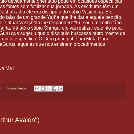
ulo devidamente orientado pode em ocasiões especificas
s fontes sem futilizar sua jornada. As escrituras têm um
DaśhaRatha ele era discípulo do sábio Vasiṣhṭha. Ele
vido falar de um grande Yajña que lhe daria aquela benção,
le ritual Vasiṣhṭha lhe respondeu: “Eu sou um celibatário
jña. Vá até o sábio Śhṛṅga, ele vai realizar este rito para
o Guru que sugeriu que o discípulo buscasse outro mestre de
 muito especifico. O Guru principal é um Mūla Guru
aGurus, aqueles que nos ensinam procedimentos
ya Mā !
6
4 comentários:
rthur Avalon")