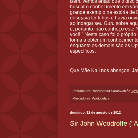
Bem, vemos então que o discíp
buscar o conhecimento em vária
grande exemplo na estória de 
desejava ter filhos e havia ou
ao indagar seu Guru sobre aque
e, portanto, não conheço este Ya
você.” Neste caso foi o própri
forma à obter um conhecimento
enquanto os demais são os Up
específicos.
Que Mãe Kali nos abençoe, Ja
Postado por
Rudrananda Saraswati
às
12:4
Marcadores:
Apologética
domingo, 12 de agosto de 2012
Sir John Woodroffe ("A