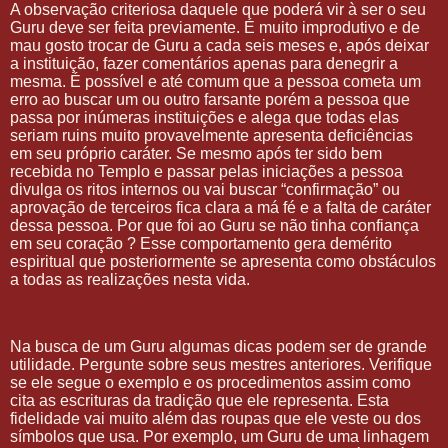
A observação criteriosa daquele que poderá vir à ser o seu
Guru deve ser feita previamente. É muito improdutivo e de
mau gosto trocar de Guru a cada seis meses e, após deixar
a instituição, fazer comentários apenas para denegrir a
mesma. É possível e até comum que a pessoa cometa um
erro ao buscar um ou outro farsante porém a pessoa que
passa por inúmeras instituições e alega que todas elas
seriam ruins muito provavelmente apresenta deficiências
em seu próprio caráter. Se mesmo após ter sido bem
recebida no Templo e passar pelas iniciações a pessoa
divulga os ritos internos ou vai buscar “confirmação” ou
aprovação de terceiros fica clara a má fé e a falta de caráter
dessa pessoa. Por que foi ao Guru se não tinha confiança
em seu coração ? Esse comportamento gera demérito
espiritual que posteriormente se apresenta como obstáculos
a todas as realizações nesta vida.
Na busca de um Guru algumas dicas podem ser de grande
utilidade. Pergunte sobre seus mestres anteriores. Verifique
se ele segue o exemplo e os procedimentos assim como
cita as escrituras da tradição que ele representa. Esta
fidelidade vai muito além das roupas que ele veste ou dos
símbolos que usa. Por exemplo, um Guru de uma linhagem