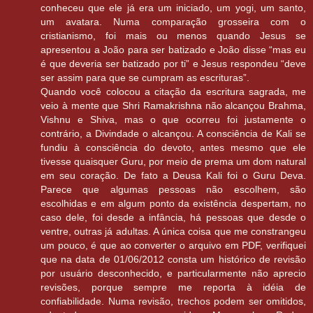
conheceu que ele já era um iniciado, um yogi, um santo,
um avatara. Numa comparação grosseira com o
cristianismo, foi mais ou menos quando Jesus se
apresentou a João para ser batizado e João disse “mas eu
é que deveria ser batizado por ti” e Jesus respondeu “deve
ser assim para que se cumpram as escrituras”.
Quando você colocou a citação da escritura sagrada, me
veio à mente que Shri Ramakrishna não alcançou Brahma,
Vishnu e Shiva, mas o que ocorreu foi justamente o
contrário, a Divindade o alcançou. A consciência de Kali se
fundiu à consciência do devoto, antes mesmo que ele
tivesse quaisquer Guru, por meio de prema um dom natural
em seu coração. De fato a Deusa Kali foi o Guru Deva.
Parece que algumas pessoas não escolhem, são
escolhidas e em algum ponto da existência despertam, no
caso dele, foi desde a infância, há pessoas que desde o
ventre, outras já adultas. A única coisa que me constrangeu
um pouco, é que ao converter o arquivo em PDF, verifiquei
que na data de 01/06/2012 consta um histórico de revisão
por usuário desconhecido, e particularmente não aprecio
revisões, porque sempre me reporta à idéia de
confiabilidade. Numa revisão, trechos podem ser omitidos,