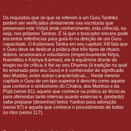
Os requisitos que se que se referem à um Guru Tantriko
podem ser verificados diretamente nas escrituras que
preservam este Vidyā (este conhecimento, esta ciência), ou
seja, nos próprios Tantras. É lá que o buscador sincero pode
encontrar referências para guiá-lo na direção de um Guru
capacitado. O Kulārṇava Tantra em seu capítulo XIII fala que
o Guru deve se dedicar a prática dos três tipos de rituais:
diários, ocasionais e voluntários (respectivamente Nitya,
Naimittika e Kāmya Karmas); ele é equânime diante do
elogio ou da crítica; é fiel ao seu Dharma (à tradição na qual
foi ensinado pelo seu Guru) e é conhecedor do significado
das Mudrās, entre outras características.... Neste mesmo
capítulo o Guru de um tipo superior é descrito como aquele
que conhece o simbolismo do Chakra, dos Mantras e da
Pūjā (verso 81); aquele que conhece na prática as técnicas
para oferendas tanto internas quanto externas e, (portanto)
sabe preparar (desenhar) belos Yantras para adoração
(verso 87) e aquele que conhece o procedimento de todos
os ritos (verso 117).