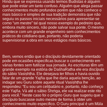
Hindu que se expressa usando termos Budistas é alguém
que pode estar um tanto confuso. Alguém que alega passar
conhecimentos muito profundos porém que não conhece o
mais básico e simples de sua tradição demonstra que não
seguiu os passos iniciais necessários para apresentar-se
como “um mestre” tal qual nosso exemplo do pedreiro que,
embora muito sincero, não pode salvar sua ponte. O mesmo
acontece com um grande engenheiro sem conhecimentos
práticos do cotidiano que, portanto, não poderia
supervisionar a obra em seus estágios mais básicos.
Bem, vemos então que o discípulo devidamente orientado
pode em ocasiões especificas buscar o conhecimento em
várias fontes sem futilizar sua jornada. As escrituras têm um
grande exemplo na estória de DaśhaRatha ele era discípulo
do sábio Vasiṣhṭha. Ele desejava ter filhos e havia ouvido
falar de um grande Yajña que lhe daria aquela benção, ao
indagar seu Guru sobre aquele ritual Vasiṣhṭha lhe
respondeu: “Eu sou um celibatário e, portanto, não conheço
este Yajña. Vá até o sábio Śhṛṅga, ele vai realizar este rito
para você.” Neste caso foi o próprio Guru que sugeriu que o
discípulo buscasse outro mestre de forma à obter um
conhecimento muito especifico. O Guru principal é um Mūla