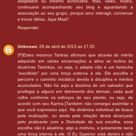
adaptados ou mesmo acrescidos. Mas, valeu, Rudra,
continuarei acompanhando seu blog e aguardando a
associação ao seu grupo, porque amo interagir, conversar
e trocar idéias. Jaya Maa!!
Responder
Unknown
28 de abril de 2013 às 17:20
3º)Estes mesmos Tantras afirmam que através do mérito
adquirido em várias encarnações a alma se inclina às
doutrinas Tantrikas, ou seja, o adepto não é um fantoche
"escolhido" por uma força externa à ele. Ele escolhe e
percorre o caminho iniciático devido à disciplina e méritos
acumulados. Não há aqui a doutrina de um salvador que
privilegia à alguns em detrimento dos demais, cada qual
colhe conforme os esforços de seu plantio, ou seja, de
acordo com seu Karma.[Também não consegui assimilar o
que você expressou aqui. Na dinâmica individual de busca
pela realização, ou ainda pela relação direta alcançada
pelo praticante com a Divindade de sua escolha, essa
escolha não é aleatória, algo a motivou, e justamente seria
uma força interna à ele. O Eu Superior está dentro e não