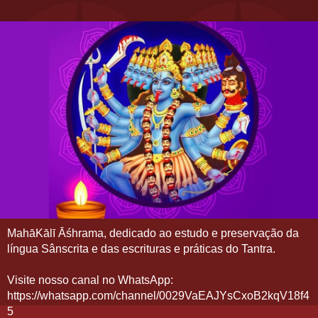
MahāKālī Āśhrama, dedicado ao estudo e preservação da
língua Sânscrita e das escrituras e práticas do Tantra.
Visite nosso canal no WhatsApp:
https://whatsapp.com/channel/0029VaEAJYsCxoB2kqV18f4
5