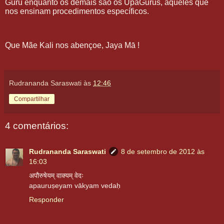
Guru enquanto os demais são os UpaGurus, aqueles que
nos ensinam procedimentos específicos.
Que Mãe Kali nos abençoe, Jaya Mā !
Rudrananda Saraswati
às
12:46
Compartilhar
4 comentários:
Rudrananda Saraswati
8 de setembro de 2012 às
16:03
अपौरुषेयम् वाक्यम् वेदः
apauruṣeyam vākyam vedaḥ
Responder