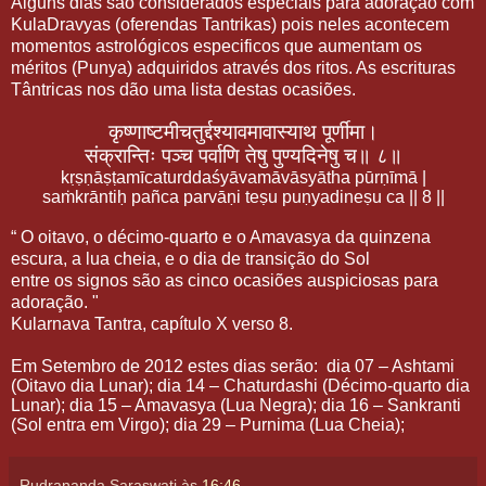
Alguns dias são considerados especiais para adoração com
KulaDravyas (oferendas Tantrikas) pois neles acontecem
momentos astrológicos especificos que aumentam os
méritos (Punya) adquiridos através dos ritos. As escrituras
Tântricas nos dão uma lista destas ocasiões.
कृष्णाष्टमीचतुर्द्दश्यावमावास्याथ
पूर्णीमा।
संक्रान्तिः
पञ्च
पर्वाणि
तेषु
पुण्यदिनेषु
च॥
८॥
kṛṣṇāṣṭamīcaturddaśyāvamāvāsyātha pūrṇīmā |
saṁkrāntiḥ pañca parvāṇi teṣu puṇyadineṣu ca || 8 ||
“ O oitavo, o décimo-quarto e o Amavasya da quinzena
escura, a lua cheia, e o dia de transição do Sol
entre os signos são as cinco ocasiões auspiciosas para
adoração. "
Kularnava Tantra, capítulo X verso 8.
Em Setembro de 2012 estes dias serão: dia 07 – Ashtami
(Oitavo dia Lunar); dia 14 – Chaturdashi (Décimo-quarto dia
Lunar); dia 15 – Amavasya (Lua Negra); dia 16 – Sankranti
(Sol entra em Virgo); dia 29 – Purnima (Lua Cheia);
Rudrananda Saraswati
às
16:46