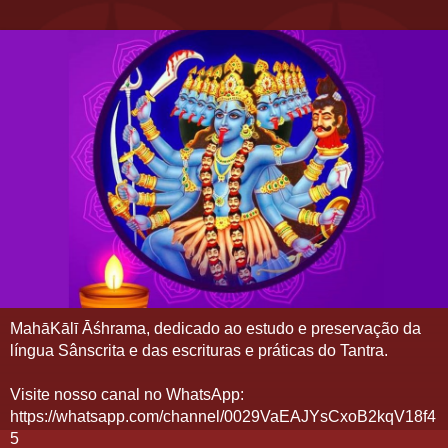
MahāKālī Āśhrama, dedicado ao estudo e preservação da
língua Sânscrita e das escrituras e práticas do Tantra.
Visite nosso canal no WhatsApp:
https://whatsapp.com/channel/0029VaEAJYsCxoB2kqV18f4
5