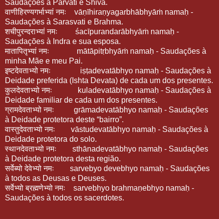
Saudações à Parvati e Shiva.
वाणीहिरण्यगर्भाभ्यां नमः
vāṇīhiraṇyagarbhābhyāṁ namaḥ -
Saudações à Sarasvati e Brahma.
शचीपुरन्दराभ्यां नमः
śacīpurandarābhyāṁ namaḥ -
Saudações à Indra e sua esposa.
मातापितृभ्यां नमः
mātāpitṛbhyāṁ namaḥ - Saudações à
minha Mãe e meu Pai.
इष्टदेवताभ्यो नमः
iṣṭadevatābhyo namaḥ - Saudações à
Deidade preferida (Ishta Devata) de cada um dos presentes.
कुलदेवताभ्यो नमः
kuladevatābhyo namaḥ - Saudações à
Deidade familiar de cada um dos presentes.
ग्रामदेवताभ्यो नमः
grāmadevatābhyo namaḥ - Saudações
à Deidade protetora deste “bairro”.
वास्तुदेवताभ्यो नमः
vāstudevatābhyo namaḥ - Saudações à
Deidade protetora do solo.
स्थानदेवताभ्यो नमः
sthānadevatābhyo namaḥ - Saudações
à Deidade protetora desta região.
सर्वेब्यो देवेभ्यो नमः
sarvebyo devebhyo namaḥ - Saudações
à todos as Deusas e Deuses.
सर्वेभ्यो ब्रह्मणेभ्यो नमः
sarvebhyo brahmaṇebhyo namaḥ -
Saudações à todos os sacerdotes.