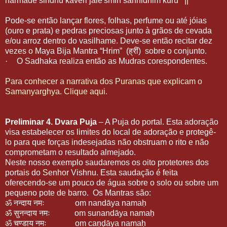
narmade sindhu kāveri jale'smin sannidhiṁ kuru
||
Pode-se então lançar flores, folhas, perfume ou até jóias
(ouro e prata) e pedras preciosas junto à grãos de cevada
e/ou arroz dentro do vasilhame. Deve-se então recitar dez
vezes o Maya Bija Mantra “Hrim” (
ह्रीं
) sobre o conjunto.
·
O Sadhaka realiza então as Mudras corespondentes.
Para conhecer a narrativa dos Puranas que explicam o
Samanyarghya. Clique aqui.
Preliminar 4. Dvara Puja
– A Puja do portal. Esta adoração
visa estabelecer os limites do local de adoração e protegê-
lo para que forças indesejadas não obstruam o rito e não
comprometam o resultado almejado.
Neste nosso exemplo saudaremos os oito protetores dos
portais do Senhor Vishnu. Esta saudação é feita
oferecendo-se um pouco de água sobre o solo ou sobre um
pequeno pote de barro. Os Mantras são:
ॐ नन्दाय नमः
om nandāya namaḥ
ॐ सुनन्दाय नमः
om sunandāya namaḥ
ॐ चण्डाय नमः
om caṇḍāya namaḥ