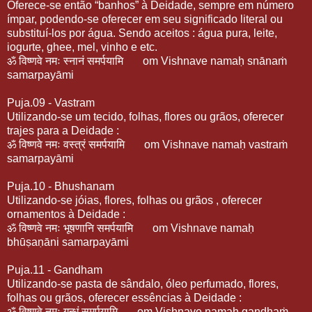
Oferece-se então “banhos” à Deidade, sempre em número
ímpar, podendo-se oferecer em seu significado literal ou
substituí-los por água. Sendo aceitos : água pura, leite,
iogurte, ghee, mel, vinho e etc.
ॐ
विष्णवे
नमः
स्नानं
समर्पयामि
om Vishnave namaḥ snānaṁ
samarpayāmi
Puja.09 - Vastram
Utilizando-se um tecido, folhas, flores ou grãos, oferecer
trajes para a Deidade :
ॐ
विष्णवे
नमः
वस्त्रं
समर्पयामि
om Vishnave namaḥ vastraṁ
samarpayāmi
Puja.10 - Bhushanam
Utilizando-se jóias, flores, folhas ou grãos , oferecer
ornamentos à Deidade :
ॐ
विष्णवे
नमः
भूषणानि
समर्पयामि
om Vishnave namaḥ
bhūṣaṇāni samarpayāmi
Puja.11 - Gandham
Utilizando-se pasta de sândalo, óleo perfumado, flores,
folhas ou grãos, oferecer essências à Deidade :
ॐ
विष्णवे
नमः
गन्धं
समर्पयामि
om Vishnave namaḥ gandhaṁ