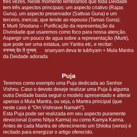
três vezes. Neste momento lembramos que toda Deidade
tem três aspectos principais: um aspecto criativo (Rajas
Guna), um aspecto preservador (Sattvas Guna) e um
terceiro, inercial, que tende ao repouso (Tamas Guna).
f.
Murti Shodana – Purificação da representação da
Divindade que usaremos como foco para nossa atenção.
Aspergir um pouco de agua sobre a representação (Murti),
que pode ser uma estatua, um Yantra etc, e recitar:
स्नन्यम् देव ते तुभ्यम्
snanyam deva te tubhyam + Mula Mantra
da Deidade adorada
Puja
Teremos como exemplo uma Puja dedicada ao Senhor
Vishnu. Caso o devoto deseje realizar uma Puja à alguma
outra Deidade basta seguir o modelo apresentado e alterar
apenas o Mula Mantra, ou seja, o Mantra principal (que
neste caso é “Om Vishnave NamaH”).
Esta Puja pode ser realizada em seu aspecto puramente
devocional (como Nitya Karma) ou como Kamya Karma.
Antes de cada Mantra de oferecimento um Shloka (verso) é
recitado para energizar o artigo oferecido.