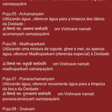
samarpayāmi
Puja.05 - Achamanyam
Utilizando água , oferecer água para a limpeza dos lábios
da Deidade :
ॐ
विष्णवे
नमः
अचमन्यं
समर्पयामि
om Vishnave namaḥ
acamanyaṁ samarpayāmi
Puja.06 - Madhuparkam
Utilizando uma mistura de iogurte, ghee e mel, ou apenas
água, oferecer Madhuparkam (oferenda especial) à Deidade
:
ॐ
विष्णवे
नमः
मधुपर्कं
समर्पयामि
om Vishnave namaḥ
madhuparkaṁ samarpayāmi
Puja.07 - Punarachamanyam
Utilizando água, oferecer novamente água para a limpeza
da boca da Deidade :
ॐ
विष्णवे
नमः
पुनरचमन्यं
समर्पयामि
om Vishnave namaḥ
punaracamanyaṁ samarpayāmi
Puja.08 - Snanam