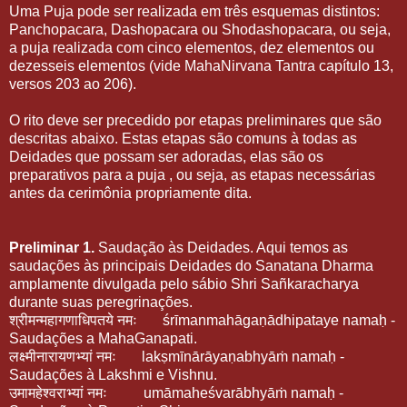
Uma Puja pode ser realizada em três esquemas distintos:
Panchopacara, Dashopacara ou Shodashopacara, ou seja,
a puja realizada com cinco elementos, dez elementos ou
dezesseis elementos (vide MahaNirvana Tantra capítulo 13,
versos 203 ao 206).
O rito deve ser precedido por etapas preliminares que são
descritas abaixo. Estas etapas são comuns à todas as
Deidades que possam ser adoradas, elas são os
preparativos para a puja , ou seja, as etapas necessárias
antes da cerimônia propriamente dita.
Preliminar 1.
Saudação às Deidades. Aqui temos as
saudações às principais Deidades do Sanatana Dharma
amplamente divulgada pelo sábio Shri Sañkaracharya
durante suas peregrinações.
श्रीमन्महागणाधिपतये नमः
śrīmanmahāgaṇādhipataye namaḥ -
Saudações a MahaGanapati.
लक्ष्मीनारायणभ्यां नमः
lakṣmīnārāyaṇabhyāṁ namaḥ -
Saudações à Lakshmi e Vishnu.
उमामहेश्वराभ्यां नमः
umāmaheśvarābhyāṁ namaḥ -