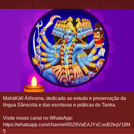
MahāKālī Āśhrama, dedicado ao estudo e preservação da
língua Sânscrita e das escrituras e práticas do Tantra.
Visite nosso canal no WhatsApp:
https://whatsapp.com/channel/0029VaEAJYsCxoB2kqV18f4
5