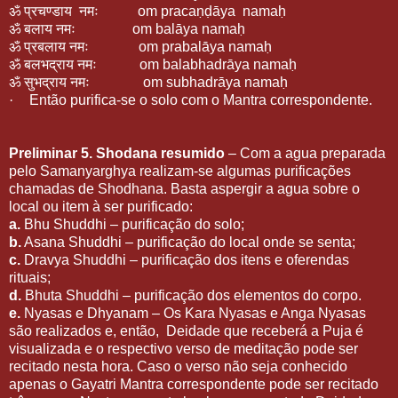
ॐ प्रचण्डाय
नमः
om pracaṇḍāya
namaḥ
ॐ बलाय नमः
om balāya namaḥ
ॐ प्रबलाय नमः
om prabalāya namaḥ
ॐ बलभद्राय नमः
om balabhadrāya namaḥ
ॐ सुभद्राय नमः
om subhadrāya namaḥ
·
Então purifica-se o solo com o Mantra correspondente.
Preliminar 5. Shodana resumido
– Com a agua preparada
pelo Samanyarghya realizam-se algumas purificações
chamadas de Shodhana. Basta aspergir a agua sobre o
local ou item à ser purificado:
a.
Bhu Shuddhi – purificação do solo;
b.
Asana Shuddhi – purificação do local onde se senta;
c.
Dravya Shuddhi – purificação dos itens e oferendas
rituais;
d.
Bhuta Shuddhi – purificação dos elementos do corpo.
e.
Nyasas e Dhyanam – Os Kara Nyasas e Anga Nyasas
são realizados e, então,
Deidade que receberá a Puja é
visualizada e o respectivo verso de meditação pode ser
recitado nesta hora. Caso o verso não seja conhecido
apenas o Gayatri Mantra correspondente pode ser recitado