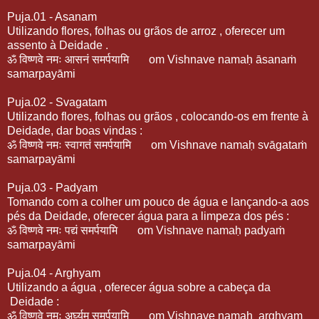
Puja.01 - Asanam
Utilizando flores, folhas ou grãos de arroz , oferecer um
assento à Deidade .
ॐ
विष्णवे
नमः
आसनं
समर्पयामि
om Vishnave namaḥ āsanaṁ
samarpayāmi
Puja.02 - Svagatam
Utilizando flores, folhas ou grãos , colocando-os em frente à
Deidade, dar boas vindas :
ॐ
विष्णवे
नमः
स्वागतं
समर्पयामि
om Vishnave namaḥ svāgataṁ
samarpayāmi
Puja.03 - Padyam
Tomando com a colher um pouco de água e lançando-a aos
pés da Deidade, oferecer água para a limpeza dos pés :
ॐ
विष्णवे
नमः
पद्यं
समर्पयामि
om Vishnave namaḥ padyaṁ
samarpayāmi
Puja.04 - Arghyam
Utilizando a água , oferecer água sobre a cabeça da
Deidade :
ॐ
विष्णवे
नमः
अर्घ्यम्
समर्पयामि
om Vishnave namaḥ
arghyam