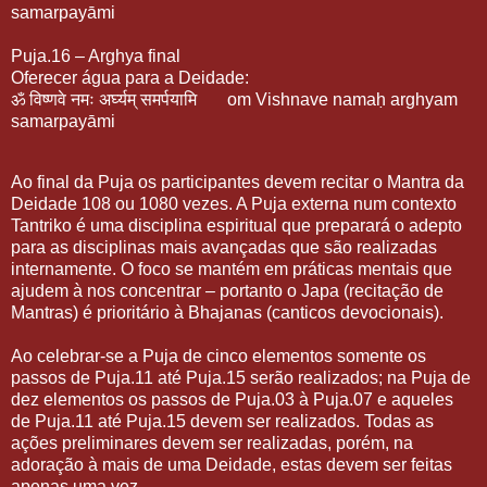
samarpayāmi
Puja.16 – Arghya final
Oferecer água para a Deidade:
ॐ
विष्णवे
नमः
अर्घ्यम्
समर्पयामि
om Vishnave namaḥ arghyam
samarpayāmi
Ao final da Puja os participantes devem recitar o Mantra da
Deidade 108 ou 1080 vezes. A Puja externa num contexto
Tantriko é uma disciplina espiritual que preparará o adepto
para as disciplinas mais avançadas que são realizadas
internamente. O foco se mantém em práticas mentais que
ajudem à nos concentrar – portanto o Japa (recitação de
Mantras) é prioritário à Bhajanas (canticos devocionais).
Ao celebrar-se a Puja de cinco elementos somente os
passos de Puja.11 até Puja.15 serão realizados; na Puja de
dez elementos os passos de Puja.03 à Puja.07 e aqueles
de Puja.11 até Puja.15 devem ser realizados. Todas as
ações preliminares devem ser realizadas, porém, na
adoração à mais de uma Deidade, estas devem ser feitas
apenas uma vez .