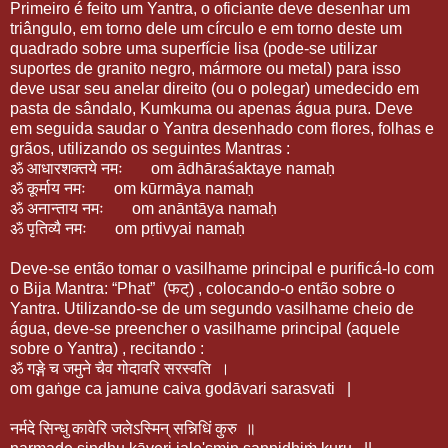
Primeiro é feito um Yantra, o oficiante deve desenhar um
triângulo, em torno dele um círculo e em torno deste um
quadrado sobre uma superfície lisa (pode-se utilizar
suportes de granito negro, mármore ou metal) para isso
deve usar seu anelar direito (ou o polegar) umedecido em
pasta de sândalo, Kumkuma ou apenas água pura. Deve
em seguida saudar o Yantra desenhado com flores, folhas e
grãos, utilizando os seguintes Mantras :
ॐ
आधारशक्तये
नमः
om ādhāraśaktaye namaḥ
ॐ
कूर्माय
नमः
om kūrmāya namaḥ
ॐ
अनान्ताय
नमः
om anāntāya namaḥ
ॐ
पृतिव्यै
नमः
om pṛtivyai namaḥ
Deve-se então tomar o vasilhame principal e purificá-lo com
o Bija Mantra: “Phat” (
फट्
) , colocando-o então sobre o
Yantra. Utilizando-se de um segundo vasilhame cheio de
água, deve-se preencher o vasilhame principal (aquele
sobre o Yantra) , recitando :
ॐ
गङ्गे
च
जमुने
चैव
गोदावरि
सरस्वति
।
om gaṅge ca jamune caiva godāvari sarasvati
|
नर्मदे
सिन्धु
कावेरि
जलेऽस्मिन्
सन्निधिं
कुरु
॥