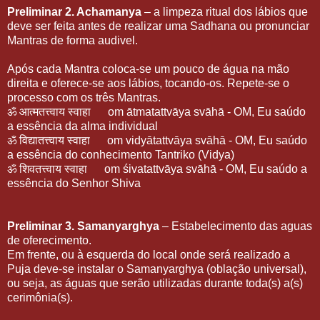
Preliminar 2. Achamanya
– a limpeza ritual dos lábios que
deve ser feita antes de realizar uma Sadhana ou pronunciar
Mantras de forma audivel.
Após cada Mantra coloca-se um pouco de água na mão
direita e oferece-se aos lábios, tocando-os. Repete-se o
processo com os três Mantras.
ॐ
आत्मतत्त्वाय
स्वाहा
om ātmatattvāya svāhā - OM, Eu saúdo
a essência da alma individual
ॐ
विद्यातत्त्वाय
स्वाहा
om vidyātattvāya svāhā - OM, Eu saúdo
a essência do conhecimento Tantriko (Vidya)
ॐ
शिवतत्त्वाय
स्वाहा
om śivatattvāya svāhā - OM, Eu saúdo a
essência do Senhor Shiva
Preliminar 3. Samanyarghya
– Estabelecimento das aguas
de oferecimento.
Em frente, ou à esquerda do local onde será realizado a
Puja deve-se instalar o Samanyarghya (oblação universal),
ou seja, as águas que serão utilizadas durante toda(s) a(s)
cerimônia(s).