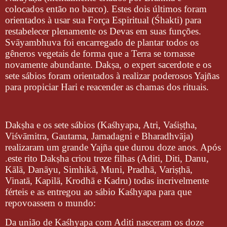
colocados então no barco). Estes dois últimos foram
orientados à usar sua Força Espiritual (Śhakti) para
restabelecer plenamente os Devas em suas funções.
Svāyambhuva foi encarregado de plantar todos os
gêneros vegetais de forma que a Terra se tornasse
novamente abundante. Dakṣa, o expert sacerdote e os
sete sábios foram orientados à realizar poderosos Yajñas
para propiciar Hari e reacender as chamas dos rituais.
Dakṣha e os sete sábios (Kaśhyapa, Atri, Vaśiṣṭha,
Viśvāmitra, Gautama, Jamadagni e Bharadhvāja)
realizaram um grande Yajña que durou doze anos. Após
.este rito Dakṣha criou treze filhas (Aditi, Diti, Danu,
Kālā, Danāyu, Simhikā, Muni, Pradhā, Variṣṭhā,
Vinatā, Kapilā, Krodhā e Kadru) todas incrivelmente
férteis e as entregou ao sábio Kaśhyapa para que
repovoassem o mundo:
Da união de Kaśhyapa com Aditi nasceram os doze