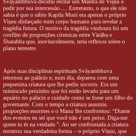
Svāyambhuva decidiu recitar um Mantra de Viṣṇu e
pedir por sua intercessão..... Entretanto, o que ele não
sabia é que o sábio Kapila Muni era apenas o próprio
Viṣṇu disfarçado num corpo humano para revelar a
tragédia futura. O motivo da tragédia vindoura foi um
conflito de proporções cósmicas entre Vārāha e
Śharabha que, inevitavelmente, teria reflexos sobre o
plano terrestre.
Após suas disciplinas espirituais Svāyambhuva
retornou ao palácio e, num dia, deparou com uma
pequenina criatura que lhe pediu socorro. Era um
minúsculo peixinho que foi então levado para um
aquário no palácio e cuidado como se fosse um filho do
governante. Com o tempo a criatura assumiu
proporções enormes e o Manu lhe confrontou: “Diante
dos eventos eu sei que você não é um peixe. Diga-me
quem tu és na verdade.”. Ao ser confrontada a criatura
mostrou sua verdadeira forma – o próprio Viṣṇu, que