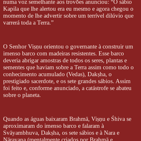
numa voz semelhante aos trovões anunciou: “O sábio
Kapila que lhe alertou era eu mesmo e agora chegou o
momento de lhe advertir sobre um terrível dilúvio que
varrerá toda a Terra.”
O Senhor Viṣṇu orientou o governante à construir um
imenso barco com madeiras resistentes. Esse barco
deveria abrigar amostras de todos os seres, plantas e
sementes que haviam sobre a Terra assim como todo o
conhecimento acumulado (Vedas), Dakṣha, o
prestigiado sacerdote, e os sete grandes sábios. Assim
foi feito e, conforme anunciado, a catástrofe se abateu
sobre o planeta.
Quando as águas baixaram Brahmā, Viṣṇu e Śhiva se
aproximaram do imenso barco e falaram à
Svāyambhuva, Dakṣha, os sete sábios e à Nara e
Nārayaṇa (mentalmente criados por Brahmā e