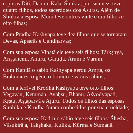
esposas Diti, Danu e Kālā. Śhukra, por sua vez, teve
quatro filhos, todos sacerdotes dos Asuras. Além de
Śhukra a esposa Muni teve outros vinte e um filhos e
oito filhas;
Com Prādhā Kaśhyapa teve dez filhos que se tornaram
Devas, Apsarās e Gandharvas;
Com sua esposa Vinatā ele teve seis filhos: Tārkṣhya,
Ariṣṭanemi, Anuru, Garuḍa, Āruṇi e Vāruṇi.
Com Kapilā o sábio Kaśhyapa gerou Amṛta, os
Brāhmaṇes, o gênero bovino e vários sábios;
Com a terrível Krodhā Kaśhyapa teve oito filhos:
Vegavān, Ketumān, Ayaḥsu, Bhānu, Aśvodyapati,
Kṛṣṭu, Aṣṭaparvā e Ajuru. Todos os filhos das esposas
Simhikā e Krodhā foram conhecidos por sua crueldade;
Com sua esposa Kadru o sábio teve seis filhos: Śheṣha,
Vāsukirāja, Takṣhaka, Kulika, Kūrma e Sumanā.