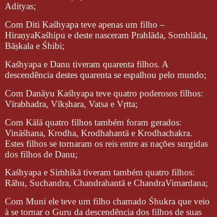
Adityas;
Com Diti Kaśhyapa teve apenas um filho –
HiraṇyaKaśhipu e deste nasceram Prahlāda, Somhlāda,
Bāṣkala e Śhibi;
Kaśhyapa e Danu tiveram quarenta filhos. A
descendência destes quarenta se espalhou pelo mundo;
Com Danāyu Kaśhyapa teve quatro poderosos filhos:
Vīrabhadra, Vīkṣhara, Vatsa e Vṛtta;
Com Kālā quatro filhos também foram gerados:
Vināśhana, Krodha, Krodhahantā e Krodhachakra.
Estes filhos se tornaram os reis entre as nações surgidas
dos filhos de Danu;
Kaśhyapa e Siṁhikā tiveram também quatro filhos:
Rāhu, Suchandra, Chandrahantā e ChandraVimardana;
Com Muni ele teve um filho chamado Śhukra que veio
à se tornar o Guru da descendência dos filhos de suas