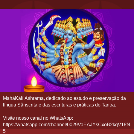
MahāKālī Āśhrama, dedicado ao estudo e preservação da
língua Sânscrita e das escrituras e práticas do Tantra.
Visite nosso canal no WhatsApp:
https://whatsapp.com/channel/0029VaEAJYsCxoB2kqV18f4
5