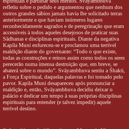
espirituais e partilhar seus méritos. Svāyambhuva
refletiu sobre o pedido e argumentou que nenhum dos
outros grandes sábios jamais havia lhe solicitado terras
anteriormente e que haviam inúmeros lugares
reconhecidamente sagrados e de peregrinação que eram
accessíveis à todos aqueles desejosos de praticar suas
Sādhanas e disciplinas espirituais. Diante da negativa
Kapila Muni enfureceu-se e proclamou uma terrível
maldição diante do governante: “Todo o que existe,
todas as construções e reinos assim como todos os seres
perecerão numa imensa destruição que, em breve, se
abaterá sobre o mundo”. Svāyambhuva sentiu a Śhakti,
a Força Espiritual, daquelas palavras e foi tomado pelo
pavor. Kapila Muni desapareceu após pronunciar a
maldição e, então, Svāyambhuva decidiu deixar o
palácio e dedicar um tempo à suas próprias disciplinas
espirituais para entender (e talvez impedir) aquele
terrível destino.