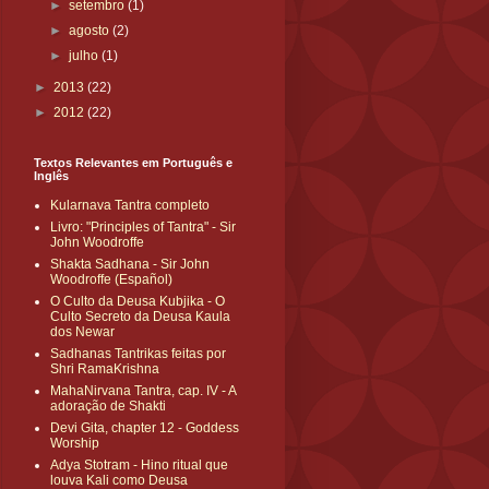
►
setembro
(1)
►
agosto
(2)
►
julho
(1)
►
2013
(22)
►
2012
(22)
Textos Relevantes em Português e
Inglês
Kularnava Tantra completo
Livro: "Principles of Tantra" - Sir
John Woodroffe
Shakta Sadhana - Sir John
Woodroffe (Español)
O Culto da Deusa Kubjika - O
Culto Secreto da Deusa Kaula
dos Newar
Sadhanas Tantrikas feitas por
Shri RamaKrishna
MahaNirvana Tantra, cap. IV - A
adoração de Shakti
Devi Gita, chapter 12 - Goddess
Worship
Adya Stotram - Hino ritual que
louva Kali como Deusa