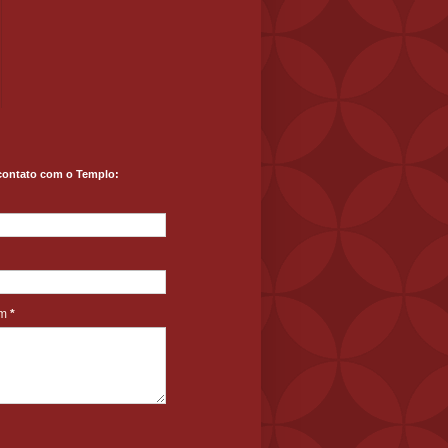
contato com o Templo:
em
*