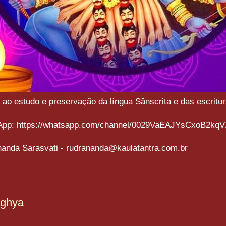
o estudo e preservação da língua Sânscrita e das escritura
sApp: https://whatsapp.com/channel/0029VaEAJYsCxoB2kqV
anda Sarasvati - rudrananda@kaulatantra.com.br
rghya