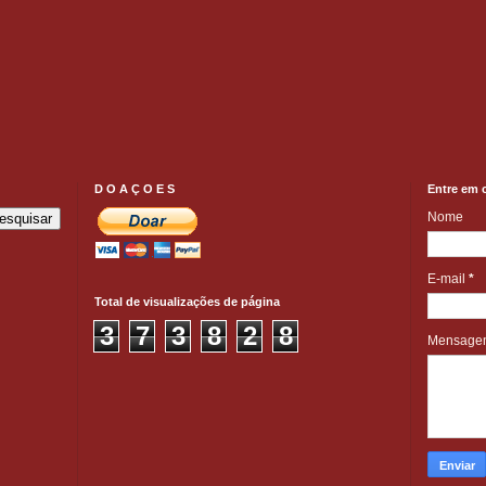
D O A Ç O E S
Entre em 
Nome
E-mail
*
Total de visualizações de página
3
7
3
8
2
8
Mensag