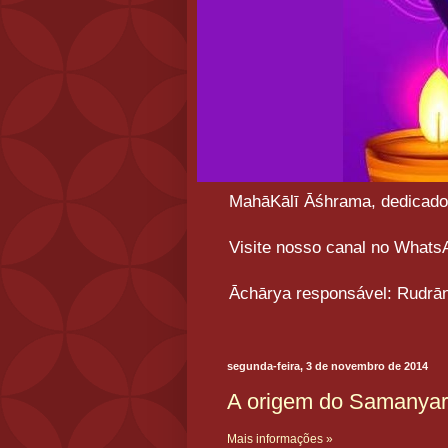
MahāKālī Āśhrama, dedicado a
Visite nosso canal no What
Āchārya responsável: Rudrān
segunda-feira, 3 de novembro de 2014
A origem do Samanya
Mais informações »