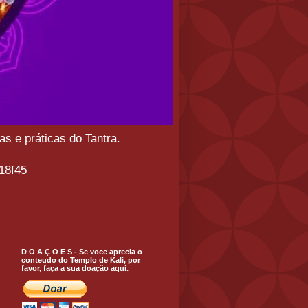
s e práticas do Tantra.
18f45
D O A Ç O E S - Se voce aprecia o
conteudo do Templo de Kali, por
favor, faça a sua doação aqui.