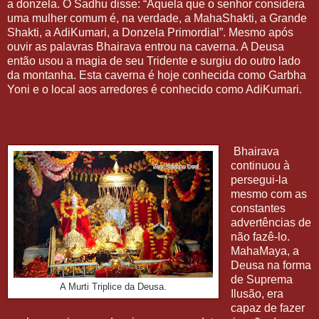
a donzela. O Sadhu disse: “Aquela que o senhor considera
uma mulher comum é, na verdade, a MahaShakti, a Grande
Shakti, a AdiKumari, a Donzela Primordial”. Mesmo após
ouvir as palavras Bhairava entrou na caverna. A Deusa
então usou a magia de seu Tridente e surgiu do outro lado
da montanha. Esta caverna é hoje conhecida como Garbha
Yoni e o local aos arredores é conhecido como AdiKumari.
Bhairava
continuou à
persegui-la
mesmo com as
constantes
advertências de
não fazê-lo.
MahaMaya, a
Deusa na forma
de Suprema
A Murti Triplice da Deusa.
Ilusão, era
capaz de fazer