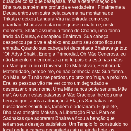
qualquer coisa que desejasse, mas a determinação de
Bhairava também era profunda e verdadeira ! Finalmente a
Deusa entrou em outra bela caverna na montanha de
Trikuta e deixou Langura Vira na entrada como seu
guardião. Bhairava o atacou e quase o matou e, neste
momento, Shakti assumiu a forma de Chandi, uma forma
irada da Deusa, e decapitou Bhairava. Sua cabeça
despencou pelo vale abaixo enquanto seu corpo ficou na
entrada. Quando sua cabeça foi decapitada Bhairava gritou:
“Oh Adya Shakti, Energia Primordial, Oh Mãe Generosa, eu
não lamento em encontrar a morte pois ela está nas mãos
da Mãe que criou o Universo. Oh Mateshvari, Senhora da
Maternidade, perdoe-me, eu não conhecia esta Sua forma.
Oh Mãe, se Tu não me perdoar, no próximo Yuga, a próxima
Era, as pessoas vão me ver como um degradado e
desprezar o meu nome. Uma Mãe nunca pode ser uma Mãe
má”. Ao ouvir estas palavras a Mãe Graciosa lhe deu uma
benção que, após a adoração à Ela, os Sadhakas, os
buscadores espirituais, também o adorariam. E que ele,
Bhairava atingiria Moksha, a Libertação Final. Para os
Sadhakas que adorarem Bhairava ficou a benção que
teriam seus desejos satisfeitos. Um Templo foi construído no
local onde a cabeça decapitada caiu e, ainda hoje, os