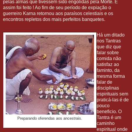
pelas almas que tivessem sido engolidas pela Morte. E
assim foi feito ! Ao fim de seu período de expiação o
guerreiro Karna retornou aos paraísos celestiais e os
encontros repletos dos mais perfeitos banquetes.
Há um ditado
nos Tantras
que diz que
falar sobre
comida não
satisfaz ao
faminto, da
mesma forma
falar de
disciplinas
espirituais sem
praticá-las é de
pouco
beneficio. O
Tantra é um
Preparando oferendas aos ancestrais.
caminho
espiritual onde