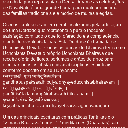
escolhida para representar a Deusa durante as celebrações
de NavaRatri é uma grande honra para qualquer menina
das famílias tradicionais e é motivo de muitas alegrias.
Os ritos Tantrikos são, em geral, finalizados pela adoração
de uma Deidade que representa a pura e inocente
satisfação com tudo o que foi oferecido e a complacência
diante de eventuais falhas. Esta Deidade é chamada de
Uchchishta Devata e todas as formas de Bhairava tem como
Uchchishta Devata o próprio Uchchishta Bhairava que
recebe oferta de flores, perfumes e grãos de arroz para
eliminar todos os obstáculos às disciplinas espirituais,
conforme descrito em seu Dhyanam:
गन्धपुष्पाक्षतैः
पूज्य
ध्यायेदुच्छिष्टभैरवम्
।
gandhapuṣpākṣataiḥ pūjya dhyāyeducchiṣṭabhairavam
|
गदात्रिशूलडमरुपात्रहस्तं
त्रिलोचनम्
।
gadātriśūlaḍamarupātrahastaṁ trilocanam
|
कृष्णाभं
भैरवं
ध्यायेत्
सर्वविघ्नवारणम्
॥
kṛṣṇābhaṁ bhairavaṁ dhyāyet sarvavighnavāraṇam
||
Um das principais escrituras com práticas Tantrikas é o
“Vijñana Bhairava” onde 112 meditações (Dharanas) são