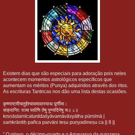
Existem dias que são especiais para adoração pois neles
acontecem momentos astrológicos especificos que
aumentam os méritos (Punya) adquiridos através dos ritos.
As escrituras Tantricas nos dão uma lista destas ocasiões.
कृष्णाष्टमीचतुर्द्दश्यावमावास्याथ
पूर्णीमा।
संक्रान्तिः
पञ्च
पर्वाणि
तेषु
पुण्यदिनेषु
च॥
८॥
kṛṣṇāṣṭamīcaturddaśyāvamāvāsyātha pūrṇīmā |
saṁkrāntiḥ pañca parvāṇi teṣu puṇyadineṣu ca || 8 ||
“ O oitavo, o décimo-quarto e o Amavasya da quinzena