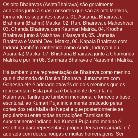
Os oito Bhairavas (AshtaBhairava) são geralmente
adorados junto à suas consortes que são as oito Matrkas,
formando os seguintes casais: 01. Asitanga Bhairava e
Brahmani (Brahmi) Matrka, 02. Ruru Bhairava e Maheshvari,
03. Chanda Bhairava com Kaumari Matrka, 04. Krodha
Bhairava junto à Vaishnavi (Narayani), 05. Unmatta
Bhairava e Varahi Devi Matrka, 06. Kapala Bhairava com
Indrani (também conhecida como Aindri, Indrayani ou
Aparajita) Matrka, 07. Bhishana Bhairava junto à Chamunda
Matrka e por fim 08. Samhara Bhairava e Narasimhi Matrka.
Há também uma representação de Bhairava como menino
que é chamada de Batuka Bhairava. Juntamente com
Ganesha ele é adorado através de dois meninos que os
representam. Esta prática é belamente descrita no
Kularnava Tantra que também menciona, e fornece a base
escritural, ao Kumari Puja inicialmente praticado pelas
cortes dos reis Malla do Nepal e que posteriormente se
popularizou entre todas as tradições Tantrikas do
subcontinente Indiano. No Kumari Puja uma menina é
escolhida para representar a própria Deusa encarnada e é
adorada com doces, roupas e muitas homenagens. Ser