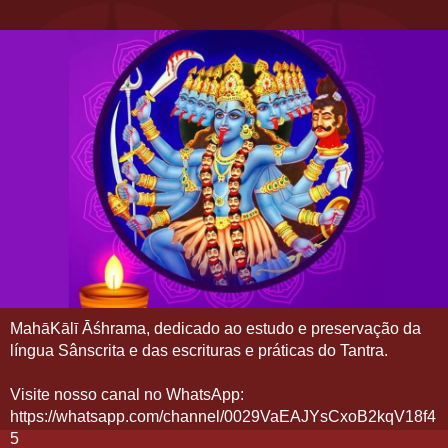
MahāKālī Āśhrama, dedicado ao estudo e preservação da
língua Sânscrita e das escrituras e práticas do Tantra.
Visite nosso canal no WhatsApp:
https://whatsapp.com/channel/0029VaEAJYsCxoB2kqV18f4
5