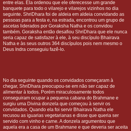
entre elas. Ela ordenou que ele oferecesse um grande
banquete para todo o vilarejo e vilarejos vizinhos no dia
seguinte. ShriDhara foi de aldeia em aldeia convidando as
pessoas para a festa e, na estrada, encontrou um grupo de
ascetas liderados por Goraksha Natha e os convidou
também. Goraksha então desafiou ShriDhara que ele nunca
seria capaz de satisfazer à ele, à seu discípulo Bhairava
Natha e às seus outros 364 discípulos pois nem mesmo o
Deus Indra conseguiu fazê-lo.
No dia seguinte quando os convidados começaram à
chegar, ShriDhara preocupou-se em não ser capaz de
alimentar à todos. Porém miraculosamente todos
conseguiram ocupar a pequena cabana do Brahmane e
surgiu uma Divina donzela que começou à servir os
convidados. Quando ela foi servir Bhairava Natha ele
recusou as iguarias vegetarianas e disse que queria ser
servido com vinho e carne. A donzela argumentou que
aquela era a casa de um Brahmane e que deveria ser aceita