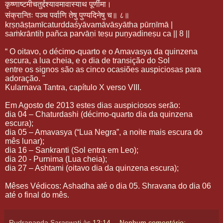
कृष्णाष्टमीचतुर्द्दश्यावमावास्याथ
पूर्णीमा।
संक्रान्तिः
पञ्च
पर्वाणि
तेषु
पुण्यदिनेषु
च॥
८॥
kṛṣṇāṣṭamīcaturddaśyāvamāvāsyātha pūrṇīmā |
saṁkrāntiḥ pañca parvāṇi teṣu puṇyadineṣu ca || 8 ||
“ O oitavo, o décimo-quarto e o Amavasya da quinzena
escura, a lua cheia, e o dia de transição do Sol
entre os signos são as cinco ocasiões auspiciosas para
adoração. "
Kularnava Tantra, capítulo X verso VIII.
Em Agosto de 2013 estes dias auspiciosos serão:
dia 04 – Chaturdashi (décimo-quarto dia da quinzena
escura);
dia 05 – Amavasya (“Lua Negra”, a noite mais escura do
mês lunar);
dia 16 – Sankranti (Sol entra em Leo);
dia 20 - Purnima (Lua cheia);
dia 27 – Ashtami (oitavo dia da quinzena escura);
Mêses Védicos: Ashadha até o dia 05. Shravana do dia 06
até o final do mês.
Rudrananda Saraswati
às
12:14
Nenhum comentário: