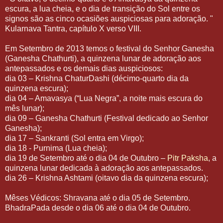
escura, a lua cheia, e o dia de transição do Sol entre os
signos são as cinco ocasiões auspiciosas para adoração. "
Kularnava Tantra, capítulo X verso VIII.
Em Setembro de 2013 temos o festival do Senhor Ganesha
(Ganesha Chathurti), a quinzena lunar de adoração aos
antepassados e os demais dias auspiciosos:
dia 03 – Krishna ChaturDashi (décimo-quarto dia da
quinzena escura);
dia 04 – Amavasya (“Lua Negra”, a noite mais escura do
mês lunar);
dia 09 – Ganesha Chathurti (Festival dedicado ao Senhor
Ganesha);
dia 17 – Sankranti (Sol entra em Virgo);
dia 18 - Purnima (Lua cheia);
dia 19 de Setembro até o dia 04 de Outubro –
Pitr Paksha
, a
quinzena lunar dedicada à adoração aos antepassados.
dia 26 – Krishna Ashtami (oitavo dia da quinzena escura);
Mêses Védicos: Shravana até o dia 05 de Setembro.
BhadraPada desde o dia 06 até o dia 04 de Outubro.