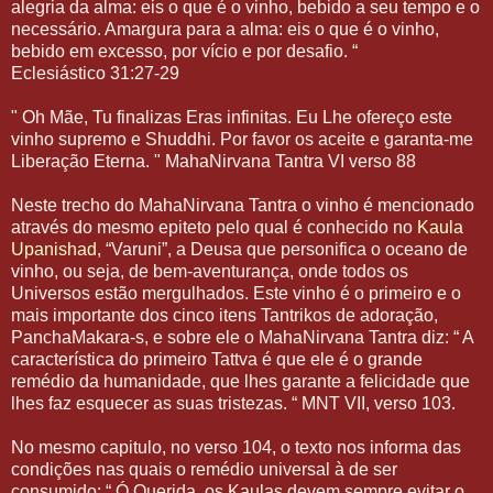
alegria da alma: eis o que é o vinho, bebido a seu tempo e o
necessário. Amargura para a alma: eis o que é o vinho,
bebido em excesso, por vício e por desafio. “
Eclesiástico 31:27-29
" Oh Mãe, Tu finalizas Eras infinitas. Eu Lhe ofereço este
vinho supremo e Shuddhi. Por favor os aceite e garanta-me
Liberação Eterna. " MahaNirvana Tantra VI verso 88
Neste trecho do MahaNirvana Tantra o vinho é mencionado
através do mesmo epiteto pelo qual é conhecido no
Kaula
Upanishad
, “Varuni”, a Deusa que personifica o oceano de
vinho, ou seja, de bem-aventurança, onde todos os
Universos estão mergulhados. Este vinho é o primeiro e o
mais importante dos cinco itens Tantrikos de adoração,
PanchaMakara-s, e sobre ele o MahaNirvana Tantra diz: “ A
característica do primeiro Tattva é que ele é o grande
remédio da humanidade, que lhes garante a felicidade que
lhes faz esquecer as suas tristezas. “ MNT VII, verso 103.
No mesmo capitulo, no verso 104, o texto nos informa das
condições nas quais o remédio universal à de ser
consumido: “ Ó Querida, os Kaulas devem sempre evitar o