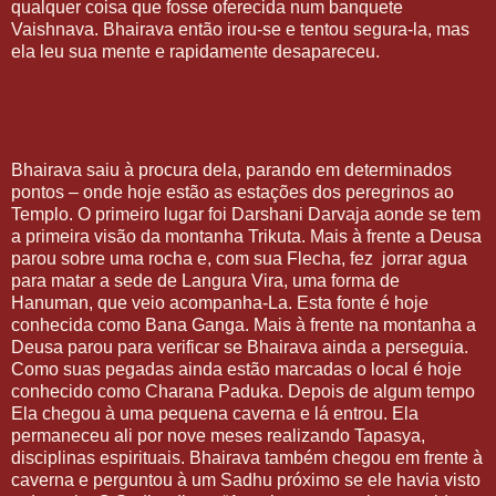
qualquer coisa que fosse oferecida num banquete
Vaishnava. Bhairava então irou-se e tentou segura-la, mas
ela leu sua mente e rapidamente desapareceu.
Bhairava saiu à procura dela, parando em determinados
pontos – onde hoje estão as estações dos peregrinos ao
Templo. O primeiro lugar foi Darshani Darvaja aonde se tem
a primeira visão da montanha Trikuta. Mais à frente a Deusa
parou sobre uma rocha e, com sua Flecha, fez
jorrar agua
para matar a sede de Langura Vira, uma forma de
Hanuman, que veio acompanha-La. Esta fonte é hoje
conhecida como Bana Ganga. Mais à frente na montanha a
Deusa parou para verificar se Bhairava ainda a perseguia.
Como suas pegadas ainda estão marcadas o local é hoje
conhecido como Charana Paduka. Depois de algum tempo
Ela chegou à uma pequena caverna e lá entrou. Ela
permaneceu ali por nove meses realizando Tapasya,
disciplinas espirituais. Bhairava também chegou em frente à
caverna e perguntou à um Sadhu próximo se ele havia visto