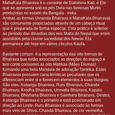
MahaKala Bhairava é o consorte de Dakshina Kali, é Ele
que se apresenta sob os pés Dela nas famosas Murtis
produzidas no estado da Bengala - India.
Ambas as formas (Ananda Bhairava e MahaKala Bhairava)
são comumente propiciadas através de um cabeça ritual
que é preparada de forma especial. Esta prática é anterior
ao período das dinastias dos reis Malla do Nepal que eram
assistidos pela classe sacerdotal dos Newar. Ela
permanece até hoje em vários círculos Kaula.
Bastante comum
é a representação das oito formas de
Bhairava que estão associados as direções do espaço e
tem como consortes as oito Matrkas (Mães Divinas)
formando uma bela Mandala de adoração Tantrika. Estes
Bhairavas possuem características peculiares que os
diferenciam entre si e fornecem elementos à suas liturgias.
São eles: Asitanga Bhairava, Ruru Bhairava, Chanda
Bhairava, Krodha Bhairava, Unmatta Bhairava, Kapala
Bhairava, Bhishana Bhairava e Samhara Bhairava. Destes,
Asitanga Bhairava é o primeiro e está posicionado em
direção ao Leste. Ruru Bhairava é associado às formas
mais viris de Shiva. Chanda Bhairava, de cor vermelha,