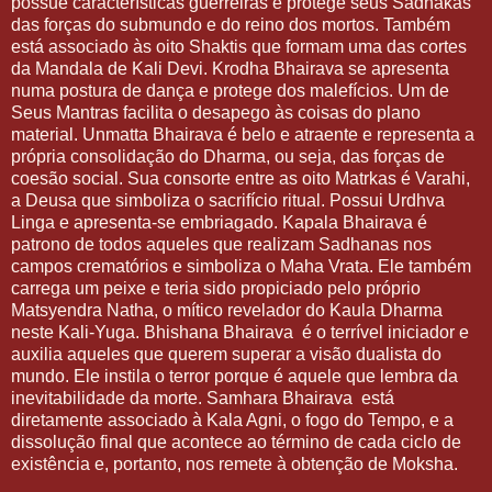
possue características guerreiras e protege seus Sadhakas
das forças do submundo e do reino dos mortos. Também
está associado às oito Shaktis que formam uma das cortes
da Mandala de Kali Devi. Krodha Bhairava se apresenta
numa postura de dança e protege dos malefícios. Um de
Seus Mantras facilita o desapego às coisas do plano
material. Unmatta Bhairava é belo e atraente e representa a
própria consolidação do Dharma, ou seja, das forças de
coesão social. Sua consorte entre as oito Matrkas é Varahi,
a Deusa que simboliza o sacrifício ritual. Possui Urdhva
Linga e apresenta-se embriagado. Kapala Bhairava é
patrono de todos aqueles que realizam Sadhanas nos
campos crematórios e simboliza o Maha Vrata. Ele também
carrega um peixe e teria sido propiciado pelo próprio
Matsyendra Natha, o mítico revelador do Kaula Dharma
neste Kali-Yuga. Bhishana Bhairava é o terrível iniciador e
auxilia aqueles que querem superar a visão dualista do
mundo. Ele instila o terror porque é aquele que lembra da
inevitabilidade da morte. Samhara Bhairava está
diretamente associado à Kala Agni, o fogo do Tempo, e a
dissolução final que acontece ao término de cada ciclo de
existência e, portanto, nos remete à obtenção de Moksha.