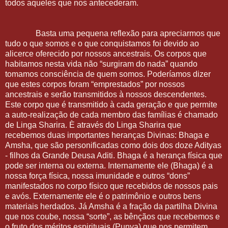
todos aqueles que nos antecederam.
Basta uma pequena reflexão para apreciarmos que
tudo o que somos e o que conquistamos foi devido ao
alicerce oferecido por nossos ancestrais. Os corpos que
habitamos nesta vida não “surgiram do nada” quando
tomamos consciência de quem somos. Poderíamos dizer
que estes corpos foram “emprestados” por nossos
ancestrais e serão transmitidos à nossos descendentes.
Este corpo que é transmitido à cada geração e que permite
a auto-realização de cada membro das famílias é chamado
de Linga Sharira. È através do Linga Sharira que
recebemos duas importantes heranças Divinas: Bhaga e
Amsha, que são personificadas como dois dos doze Adityas
- filhos da Grande Deusa Aditi. Bhaga é a herança física que
pode ser interna ou externa. Internamente ele (Bhaga) é a
nossa força física, nossa imunidade e outros “dons”
manifestados no corpo físico que recebidos de nossos pais
e avós. Externamente ele é o patrimônio e outros bens
materiais herdados. Já Amsha é a fração da partilha Divina
que nos coube, nossa “sorte”, as bênçãos que recebemos e
o fruto dos méritos espirituais (Punya) que nos permitem