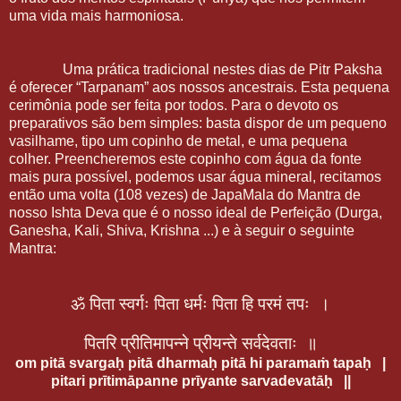
uma vida mais harmoniosa.
Uma prática tradicional nestes dias de Pitr Paksha
é oferecer “Tarpanam” aos nossos ancestrais. Esta pequena
cerimônia pode ser feita por todos. Para o devoto os
preparativos são bem simples: basta dispor de um pequeno
vasilhame, tipo um copinho de metal, e uma pequena
colher. Preencheremos este copinho com água da fonte
mais pura possível, podemos usar água mineral, recitamos
então uma volta (108 vezes) de JapaMala do Mantra de
nosso Ishta Deva que é o nosso ideal de Perfeição (Durga,
Ganesha, Kali, Shiva, Krishna ...) e à seguir o seguinte
Mantra:
ॐ
पिता
स्वर्गः
पिता
धर्मः
पिता
हि
परमं
तपः
।
पितरि
प्रीतिमापन्ने
प्रीयन्ते
सर्वदेवताः
॥
om pitā svargaḥ pitā dharmaḥ pitā hi paramaṁ tapaḥ |
pitari prītimāpanne prīyante sarvadevatāḥ ||