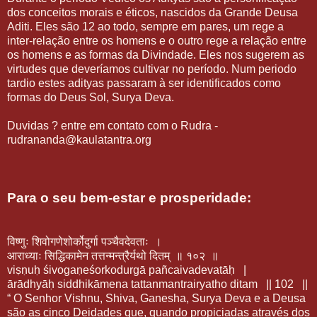
dos conceitos morais e éticos, nascidos da Grande Deusa
Aditi. Eles são 12 ao todo, sempre em pares, um rege a
inter-relação entre os homens e o outro rege a relação entre
os homens e as formas da Divindade. Eles nos sugerem as
virtudes que deveríamos cultivar no período. Num periodo
tardio estes adityas passaram à ser identificados como
formas do Deus Sol, Surya Deva.
Duvidas ? entre em contato com o Rudra -
rudrananda@kaulatantra.org
Para o seu bem-estar e prosperidade:
विष्णुः शिवोगणेशोर्कोदुर्गा पञ्चैवदेवताः ।
आराध्याः सिद्धिकामेन तत्तन्मन्त्रैर्यथो दितम् ॥ १०२ ॥
viṣṇuḥ śivogaṇeśorkodurgā pañcaivadevatāḥ |
ārādhyāḥ siddhikāmena tattanmantrairyatho ditam || 102 ||
“ O Senhor Vishnu, Shiva, Ganesha, Surya Deva e a Deusa
são as cinco Deidades que, quando propiciadas através dos