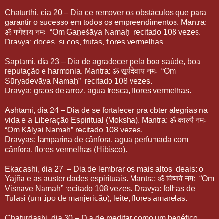
Chaturthi, dia 20 – Dia de remover os obstáculos que para
garantir o sucesso em todos os empreendimentos. Mantra:
ॐ गणेशाय नमः “Om Gaṇeśāya Namaḥ recitado 108 vezes.
Dravya: doces, sucos, frutas, flores vermelhas.
Saptami, dia 23 – Dia de agradecer pela boa saúde, boa
reputação e harmonia. Mantra: ॐ सूर्यदेवाय नमः “Om
Sūryadevāya Namaḥ” recitado 108 vezes.
Dravya: grãos de arroz, agua fresca, flores vermelhas.
Ashtami, dia 24 – Dia de se fortalecer pra obter alegrias na
vida e a Liberação Espiritual (Moksha). Mantra: ॐ काल्यै नमः
“Om Kālyai Namaḥ” recitado 108 vezes.
Dravyas: lamparina de cânfora, agua perfumada com
cânfora, flores vermelhas (Hibisco).
Ekadashi, dia 27 – Dia de lembrar os mais altos ideais: o
Yajña e as austeridades espirituais. Mantra: ॐ विष्णवे नमः “Om
Viṣṇave Namaḥ” recitado 108 vezes. Dravya: folhas de
Tulasi (um tipo de manjericão), leite, flores amarelas.
Chaturdashi, dia 30 – Dia de meditar como um benéfico