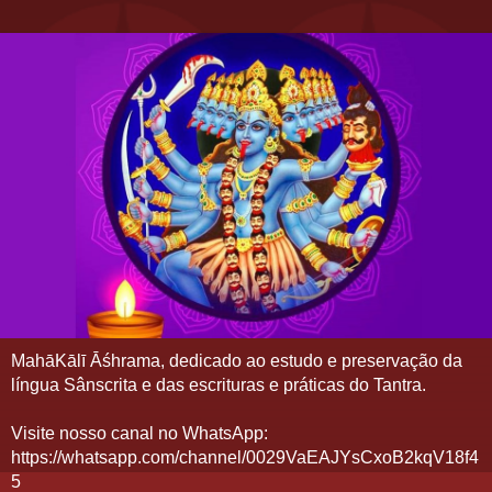
MahāKālī Āśhrama, dedicado ao estudo e preservação da
língua Sânscrita e das escrituras e práticas do Tantra.
Visite nosso canal no WhatsApp:
https://whatsapp.com/channel/0029VaEAJYsCxoB2kqV18f4
5