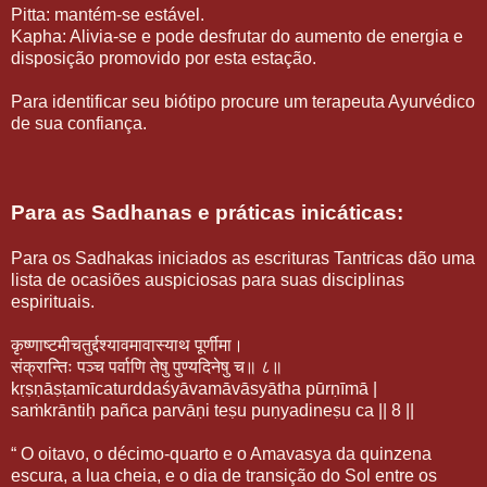
Pitta: mantém-se estável.
Kapha: Alivia-se e pode desfrutar do aumento de energia e
disposição promovido por esta estação.
Para identificar seu biótipo procure um terapeuta Ayurvédico
de sua confiança.
Para as Sadhanas e práticas inicáticas:
Para os Sadhakas iniciados as escrituras Tantricas dão uma
lista de ocasiões auspiciosas para suas disciplinas
espirituais.
कृष्णाष्टमीचतुर्द्दश्यावमावास्याथ पूर्णीमा।
संक्रान्तिः पञ्च पर्वाणि तेषु पुण्यदिनेषु च॥ ८॥
kṛṣṇāṣṭamīcaturddaśyāvamāvāsyātha pūrṇīmā |
saṁkrāntiḥ pañca parvāṇi teṣu puṇyadineṣu ca || 8 ||
“ O oitavo, o décimo-quarto e o Amavasya da quinzena
escura, a lua cheia, e o dia de transição do Sol entre os