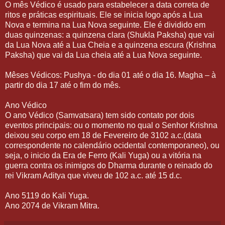
O mês Védico é usado para estabelecer a data correta de
ritos e práticas espirituais. Ele se inicia logo após a Lua
Nova e termina na Lua Nova seguinte. Ele é dividido em
duas quinzenas: a quinzena clara (Shukla Paksha) que vai
da Lua Nova até a Lua Cheia e a quinzena escura (Krishna
Paksha) que vai da Lua cheia até a Lua Nova seguinte.
Mêses Védicos: Pushya - do dia 01 até o dia 16. Magha – à
partir do dia 17 até o fim do mês.
Ano Védico
O ano Védico (Samvatsara) tem sido contato por dois
eventos principais: ou o momento no qual o Senhor Krishna
deixou seu corpo em 18 de Fevereiro de 3102 a.c.(data
correspondente no calendário ocidental contemporaneo), ou
seja, o inicio da Era de Ferro (Kali Yuga) ou a vitória na
guerra contra os inimigos do Dharma durante o reinado do
rei Vikram Aditya que viveu de 102 a.c. até 15 d.c.
Ano 5119 do Kali Yuga.
Ano 2074 de Vikram Mitra.