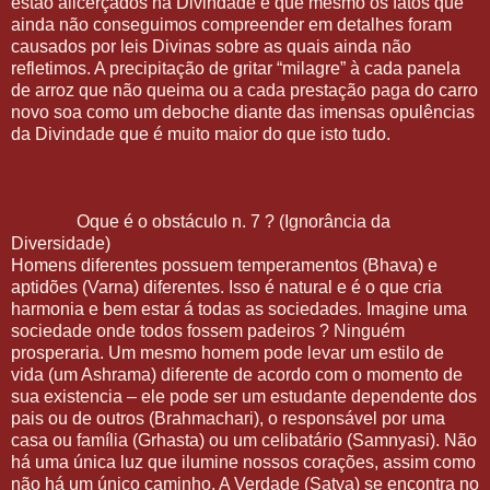
estão alicerçados na Divindade e que mesmo os fatos que
ainda não conseguimos compreender em detalhes foram
causados por leis Divinas sobre as quais ainda não
refletimos. A precipitação de gritar “milagre” à cada panela
de arroz que não queima ou a cada prestação paga do carro
novo soa como um deboche diante das imensas opulências
da Divindade que é muito maior do que isto tudo.
Oque é o obstáculo n. 7 ? (Ignorância da
Diversidade)
Homens diferentes possuem temperamentos (Bhava) e
aptidões (Varna) diferentes. Isso é natural e é o que cria
harmonia e bem estar á todas as sociedades. Imagine uma
sociedade onde todos fossem padeiros ? Ninguém
prosperaria. Um mesmo homem pode levar um estilo de
vida (um Ashrama) diferente de acordo com o momento de
sua existencia – ele pode ser um estudante dependente dos
pais ou de outros (Brahmachari), o responsável por uma
casa ou família (Grhasta) ou um celibatário (Samnyasi). Não
há uma única luz que ilumine nossos corações, assim como
não há um único caminho. A Verdade (Satya) se encontra no