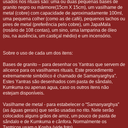
usados nos rituais são: uma ou duas pequenas bases de
granito negro ou mármore(15cm X 15cm), um vasilhame de
metal (cobre) com capacidade de aproximadamente 100ml,
uma pequena colher (como as de café), pequenos tachos ou
pires de metal (preferência pelo cobre), um JapaMala
(rosário de 108 contas), um sino, uma lamparina de óleo
(ou, na ausência, um castiçal médio) e um incensório.
Sobre o uso de cada um dos itens:
Bases de granito – para desenhar os Yantras que servem de
alicerce para os vasilhames rituais. Este procedimento
extremamente simbólico é chamado de Samanyarghya”.
Estes Yantras são desenhados com pasta de sândalo,
Kumkuma ou apenas agua, caso os outros itens não
estejam disponíveis.
Vasilhame de metal - para estabelecer o “Samanyarghya”
(as águas gerais) que serão usadas no rito. Nele serão
colocados alguns grãos de arroz, um pouco de pasta de
sândalo e de Kumkuma e cânfora. Normalmente os
Tantricos usam o Kosha (vide foto).