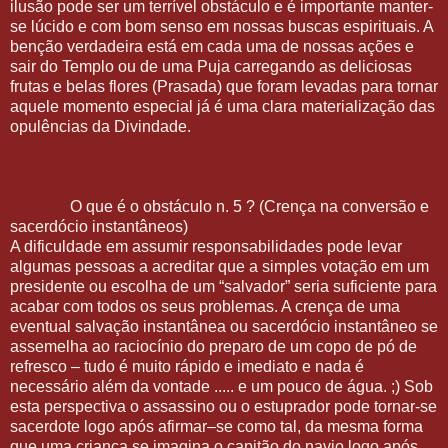
ilusão pode ser um terrível obstáculo e é importante manter-
se lúcido e com bom senso em nossas buscas espirituais. A
benção verdadeira está em cada uma de nossas ações e
sair do Templo ou de uma Puja carregando as deliciosas
frutas e belas flores (Prasada) que foram levadas para tornar
aquele momento especial já é uma clara materialização das
opulências da Divindade.
O que é o obstáculo n. 5 ? (Crença na conversão e
sacerdócio instantâneos)
A dificuldade em assumir responsabilidades pode levar
algumas pessoas a acreditar que a simples votação em um
presidente ou escolha de um “salvador” seria suficiente para
acabar com todos os seus problemas. A crença de uma
eventual salvação instantânea ou sacerdócio instantâneo se
assemelha ao raciocínio do preparo de um copo de pó de
refresco – tudo é muito rápido e imediato e nada é
necessário além da vontade ..... e um pouco de água. ;) Sob
esta perspectiva o assassino ou o estuprador pode tornar-se
sacerdote logo após afirmar–se como tal, da mesma forma
que uma criança se imagina o capitão do navio logo após