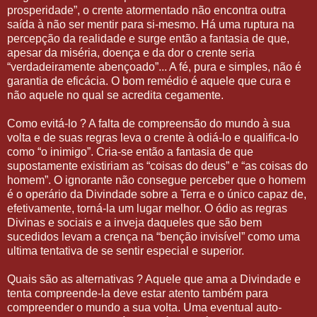
prosperidade”, o crente atormentado não encontra outra
saída à não ser mentir para si-mesmo. Há uma ruptura na
percepção da realidade e surge então a fantasia de que,
apesar da miséria, doença e da dor o crente seria
“verdadeiramente abençoado”... A fé, pura e simples, não é
garantia de eficácia. O bom remédio é aquele que cura e
não aquele no qual se acredita cegamente.
Como evitá-lo ? A falta de compreensão do mundo à sua
volta e de suas regras leva o crente à odiá-lo e qualifica-lo
como “o inimigo”. Cria-se então a fantasia de que
supostamente existiriam as “coisas do deus” e “as coisas do
homem”. O ignorante não consegue perceber que o homem
é o operário da Divindade sobre a Terra e o único capaz de,
efetivamente, torná-la um lugar melhor. O ódio as regras
Divinas e sociais e a inveja daqueles que são bem
sucedidos levam a crença na “benção invisível” como uma
ultima tentativa de se sentir especial e superior.
Quais são as alternativas ? Aquele que ama a Divindade e
tenta compreende-la deve estar atento também para
compreender o mundo a sua volta. Uma eventual auto-