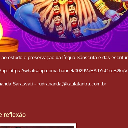
o estudo e preservação da língua Sânscrita e das escritura
sApp: https://whatsapp.com/channel/0029VaEAJYsCxoB2kqV
anda Sarasvati - rudrananda@kaulatantra.com.br
e reflexão