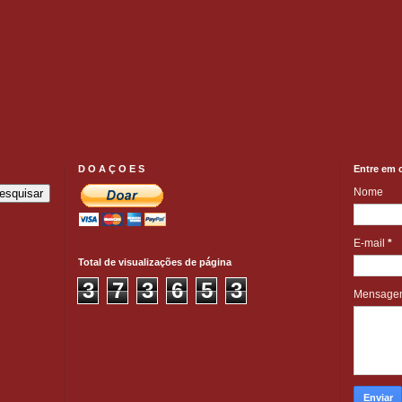
D O A Ç O E S
Entre em 
Nome
E-mail
*
Total de visualizações de página
3
7
3
6
5
3
Mensag