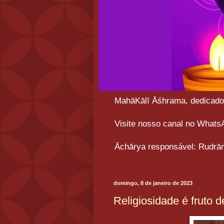
MahāKālī Āśhrama, dedicado a
Visite nosso canal no What
Āchārya responsável: Rudrān
domingo, 8 de janeiro de 2023
Religiosidade é fruto d