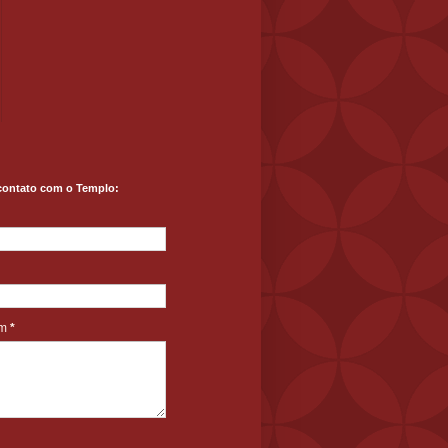
contato com o Templo:
em
*