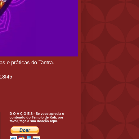
s e práticas do Tantra.
18f45
D O A Ç O E S - Se voce aprecia o
conteudo do Templo de Kali, por
favor, faça a sua doação aqui.