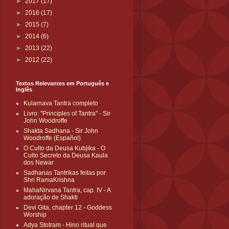
►
2017
(17)
►
2016
(17)
►
2015
(7)
►
2014
(6)
►
2013
(22)
►
2012
(22)
Textos Relevantes em Português e
Inglês
Kularnava Tantra completo
Livro: "Principles of Tantra" - Sir
John Woodroffe
Shakta Sadhana - Sir John
Woodroffe (Español)
O Culto da Deusa Kubjika - O
Culto Secreto da Deusa Kaula
dos Newar
Sadhanas Tantrikas feitas por
Shri RamaKrishna
MahaNirvana Tantra, cap. IV - A
adoração de Shakti
Devi Gita, chapter 12 - Goddess
Worship
Adya Stotram - Hino ritual que