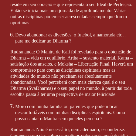
reside em seu coração e que representa o seu Ideal de Perfeição.
Então se inicia mais uma jornada de aprofundamento. Várias
outras disciplinas podem ser acrescentadas sempre que forem
oportunas.
Devo abandonar as diversões, o futebol, a namorada etc ..
para me dedicar ao Dharma ?
Rudrananda: O Mantra de Kali foi revelado para o obtenção de
Dharma – vida em equilíbrio, Artha – sustento material, Kama –
satisfação dos anseios, e Moksha – Libertação Final. Haverá um
compromisso para com as disciplinas espirituais mas as
atividades do mundo não precisam ser absolutamente
abandonadas. Você perceberá com mais clareza qual é o seu
Dharma (SvaDharma) e o seu papel no mundo, à partir daí toda
escolha passa á ter uma perspectiva de maior felicidade.
Moro com minha familia ou parentes que podem ficar
desconfortáveis com minhas disciplinas espirituais. Como
posso cantar o Mantra sem que eles perceba ?
Rudrananda: Não é necessário, nem adequado, esconder-se.
Converse com eles sobre os motivos pelos quais você decidiu