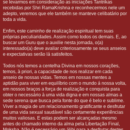
se levarmos em consideração as iniciações Tantrikas
recebidas por Shri RamaKrishna e reconhecermos nele um
adepto, veremos que ele também se manteve celibatário por
toda a vida.
Enfim, este caminho de realização espiritual tem suas
próprias peculiaridades. Assim como todos os demais. E, ao
buscar um Guru que o auxilie nesta jornada, o(a)
interessado(a) deve avaliar criteriosamente se seus anseios
e expectativas serão lá satisfeitos.
Todos nós temos a centelha Divina em nossos corações,
temos, à priori, a capacidade de nos realizar em cada
anseio de nossas vidas. Temos em nossas mentes a
aptidão para viver em equilíbrio com o mundo á nossa volta,
em nossos braços a força de realização e conquista para
obter o necessário à uma vida digna e em nossas almas a
sede serena que busca pela fonte do que é belo e sublime.
Viver a magia de um relacionamento gratificante e desfrutar
de uma vida sexual saudável são certamente experiências
muitos valiosas. E estas podem ser alcançadas mesmo
antes do chamado interno da alma pela Libertação Final,
Moksha. Não é necessário um álibi para a desfrutar destes