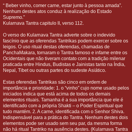
“ Beber vinho, comer carne, estar junto à pessoa amada”.
Nenhum destes atos conduz à realização do Estado
Supremo.”
Kularnava Tantra capitulo II, verso 112.
O verso do Kularnava Tantra adverte sobre o indevido
fascínio que as oferendas Tantrikas podem exercer sobre os
leigos. O uso ritual destas oferendas, chamadas de
PanchaMakara, tornaram o Tantra famoso e infame entre os
Ocidentais que não tiveram contato com a tradição milenar
praticada entre Hindus, Budistas e Jainistas tanto na Índia,
Nepal, Tibet ou outras partes do sudeste Asiático.
Estas oferendas Tantrikas são cinco em ordem de
importância e prioridade: 1. o “vinho” cujo nome usado pelos
iniciados indica que está acima de todos os demais
elementos rituais. Tamanha é a sua importância que ele é
identificado com a própria Shakti – o Poder Espiritual que
tudo mantém. 2. A carne, identificada com o Senhor Shiva.
Indispensável para a prática do Tantra. Nenhum destes dois
elementos pode ser usado sem seu par, da mesma forma
não há ritual Tantriko na ausência destes. (Kularnava Tantra