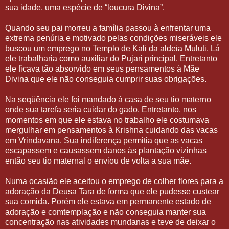
sua idade, uma espécie de “loucura Divina”.
Quando
seu pai morreu a família passou à enfrentar uma
extrema penúria e motivado pelas condições miseráveis ele
buscou um emprego no Templo de Kali da aldeia Muluti. Lá
ele trabalharia como auxiliar do Pujari principal. Entretanto
ele ficava tão absorvido em seus pensamentos à Mãe
Divina que ele não conseguia cumprir suas obrigações.
Na seqüência ele foi mandado à casa de seu tio materno
onde sua tarefa seria cuidar do gado. Entretanto, nos
momentos em que ele estava no trabalho ele costumava
mergulhar em pensamentos à Krishna cuidando das vacas
em Vrindavana. Sua indiferença permitia que as vacas
escapassem e causassem danos às plantação vizinhas
então seu tio maternal o enviou de volta a sua mãe.
Numa ocasião ele aceitou o emprego de colher flores para a
adoração da Deusa Tara de forma que ele pudesse custear
sua comida. Porém ele estava em permanente estado de
adoração e comtemplação e não conseguia manter sua
concentração nas atividades mundanas e teve de deixar o