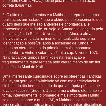
fruto puro (KarmaPhala) obtido pela realização da ação
correta (Dharma).
5. O ultimo dos elementos é o Maithuna e representa uma
realização, um “estado”, que é obtido pelo oferecimento dos
quatro itens que lhe são anteriores e prioritários. Ele
representa a identidade, ou seja, o Samadhi alcançado pela
identificação da Shakti Universal com o Atma, a alma
individual, vivenciada no momento ritual. Esta suprema
identificação é possível após a ascensão de Kundalini
obtida no oferecimento do primeiro e mais importante
elemento – o vinho. (Kularnava Tantra cap. V, verso 107).
Na prática dos grupos Tantrikos esta realização é
frequentemente representada pelo oferecimento de um flor
aos pés da Murti de Kali.
Uma interessante curiosidade sobre as oferendas Tantrikas
é que, em geral, o não-iniciado vê com maior relevância o
símbolo do rito bem-sucedido do que a própria prática que
leva ao sucesso (Siddhi). Desta forma o ultimo elemento se
torna, indevidamente, o primeiro e mais importante ! Muito
se especula sobre o quinto “M”, o Maithuna, como se este
tivesse algum segredo acima de todas as outras disciplinas