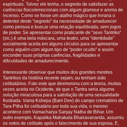
espirituais. Talvez ele tenha, o segredo de satisfazer as
carências físico/emocionais com algum glamour e aroma de
incenso. Como se fosse um atalho mágico que livraria o
detentor deste “segredo” da necessidade de amadurecer
como pessoa e buscar uma relação equilibrada, sem jogos
de poder. Se apresentar como praticante de “sexo Tantriko”
(sic.) é uma bela máscara, uma teatro, uma “identidade”
socialmente aceita em alguns círculos para se apresentar
como alguém com algum tipo de “poder oculto” e assim
esconder suas próprias carências, fragilidades e
dificuldades de amadurecimento.
Interessante observar que muitos dos grandes mestres
Tantrikos da história recente sejam, ou tenham sido
celibatários. Fato este que desmorona com a teoria, muitas
vezes aceita no Ocidente, de que o Tantra seria alguma
solução miraculosa para a satisfação de uma sexualidade
frustrada. Vama Kshepa (Bam Dev) do campo crematório de
Tara Pitha foi celibatário por toda sua vida, o mesmo
acontece com Vamacharya Sanjay Natha de Bihar. Um
outro exemplo, Kapalika Mahakala Bhairavananda, assumiu
os votos de celibato após o falecimento de sua esposa. E,