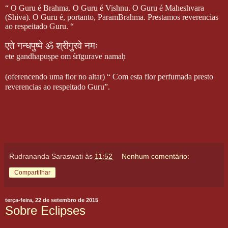
“ O Guru é Brahma. O Guru é Vishnu. O Guru é Maheshvara
(Shiva). O Guru é, portanto, ParamBrahma. Prestamos reverencias
ao respeitado Guru. “
एते
गन्धपुष्पे
ॐ
श्रीगुरवे
नमः
ete gandhapuṣpe om śrīgurave namaḥ
(oferencendo uma flor no altar) “ Com esta flor perfumada presto
reverencias ao respeitado Guru”.
Rudrananda Saraswati
às
11:52
Nenhum comentário:
Compartilhar
terça-feira, 22 de setembro de 2015
Sobre Eclipses