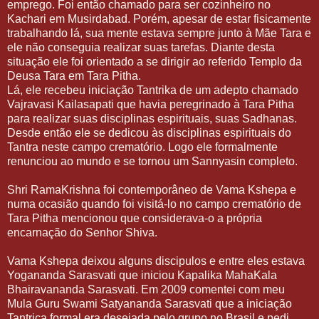
emprego. Foi então chamado para ser cozinheiro no
Kachari em Musirdabad. Porém, apesar de estar fisicamente
trabalhando lá, sua mente estava sempre junto à Mãe Tara e
ele não conseguia realizar suas tarefas. Diante desta
situação ele foi orientado a se dirigir ao referido Templo da
Deusa Tara em Tara Pitha.
Lá, ele recebeu iniciação Tantrika de um adepto chamado
Vajravasi Kailasapati que havia peregrinado à Tara Pitha
para realizar suas disciplinas espirituais, suas Sadhanas.
Desde então ele se dedicou às disciplinas espirituais do
Tantra neste campo crematório. Logo ele formalmente
renunciou ao mundo e se tornou um Sannyasin completo.
Shri RamaKrishna foi contemporâneo de
Vama Kshepa
e
numa ocasião quando foi visitá-lo no campo crematório de
Tara Pitha mencionou que considerava-o a própria
encarnação do Senhor Shiva.
Vama Kshepa deixou alguns discipulos e entre eles estava
Yogananda Sarasvati que iniciou Kapalika MahaKala
Bhairavananda Sarasvati. Em 2009 comentei com meu
Mula Guru Swami Satyananda Sarasvati que a iniciação
Tantrica formal era desejada pelo grupo no Brasil e pedi