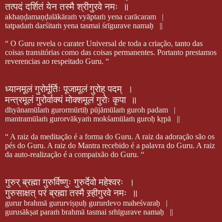
तत्पदं
दर्शितं
येन
तस्मै
श्रीगुरवे
नमः
॥
akhaṇḍamaṇḍalākāraṁ vyāptaṁ yena carācaram
|
tatpadaṁ darśitaṁ yena tasmai śrīgurave namaḥ
||
“ O Guru revela o carater Universal de toda a criação, tanto das
coisas transitórias como das coisas permanentes. Portanto prestamos
reverencias ao respeitado Guru. “
ध्यानमूलं
गुरोर्मूर्तिः
पूजामूलं
गुरोह्
पदम्
।
मन्त्रमूलं
गुरोर्वाक्यं
मोक्शमूलं
गुरोः
कृपा
॥
dhyānamūlaṁ gurormūrtiḥ pūjāmūlaṁ guroh padam
|
mantramūlaṁ gurorvākyaṁ mokśamūlaṁ guroḥ kṛpā
||
“ A raiz da meditação é a forma do Guru. A raiz da adoração são os
pés do Guru. A raiz do Mantra recebido é a palavra do Guru. A raiz
da auto-realização é a compaixão do Guru. “
गुरुर्
ब्रह्मा
गुरुर्विष्णुः
गुरुर्देवो
महेश्वरः
।
गुरुसाक्षत्
परं
ब्रह्मा
तस्मै
स्र्हीगुरवे
नमः
॥
gurur brahmā gururviṣṇuḥ gururdevo maheśvaraḥ
|
gurusākṣat paraṁ brahmā tasmai srhīgurave namaḥ
||