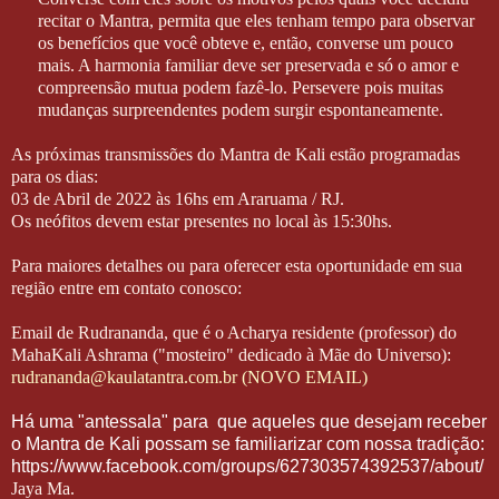
recitar o Mantra, permita que eles tenham tempo para observar
os benefícios que você obteve e, então, converse um pouco
mais. A harmonia familiar deve ser preservada e só o amor e
compreensão mutua podem fazê-lo. Persevere pois muitas
mudanças surpreendentes podem surgir espontaneamente.
As próximas transmissões do Mantra de Kali estão programadas
para os dias:
03 de Abril de 2022 às 16hs em Araruama / RJ.
Os neófitos devem estar presentes no local às 15:30hs.
Para maiores detalhes ou para oferecer esta oportunidade em sua
região entre em contato conosco:
Email de Rudrananda, que é o Acharya residente (professor) do
MahaKali Ashrama ("mosteiro" dedicado à Mãe do Universo):
rudrananda@kaulatantra.com.br (NOVO EMAIL)
Há uma "antessala" para que aqueles que desejam receber
o Mantra de Kali possam se familiarizar com nossa tradição:
https://www.facebook.com/groups/627303574392537/about/
Jaya Ma.