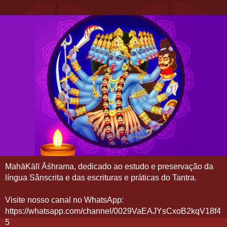
MahāKālī Āśhrama, dedicado ao estudo e preservação da
língua Sânscrita e das escrituras e práticas do Tantra.
Visite nosso canal no WhatsApp:
https://whatsapp.com/channel/0029VaEAJYsCxoB2kqV18f4
5