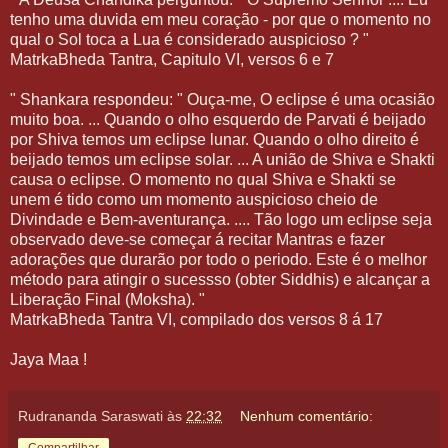
tenho uma duvida em meu coração - por que o momento no
qual o Sol toca a Lua é considerado auspicioso ? "
MatrkaBheda Tantra, Capitulo VI, versos 6 e 7
" Shankara respondeu: " Ouça-me, O eclipse é uma ocasião
muito boa. ... Quando o olho esquerdo de Parvati é beijado
por Shiva temos um eclipse lunar. Quando o olho direito é
beijado temos um eclipse solar. ... A união de Shiva e Shakti
causa o eclipse. O momento no qual Shiva e Shakti se
unem é tido como um momento auspicioso cheio de
Divindade e Bem-aventurança. .... Tão logo um eclipse seja
observado deve-se começar á recitar Mantras e fazer
adorações que durarão por todo o periodo. Este é o melhor
método para atingir o sucessso (obter Siddhis) e alcançar a
Liberação Final (Moksha). "
MatrkaBheda Tantra VI, compilado dos versos 8 á 17
Jaya Maa !
Rudrananda Saraswati
às
22:32
Nenhum comentário: