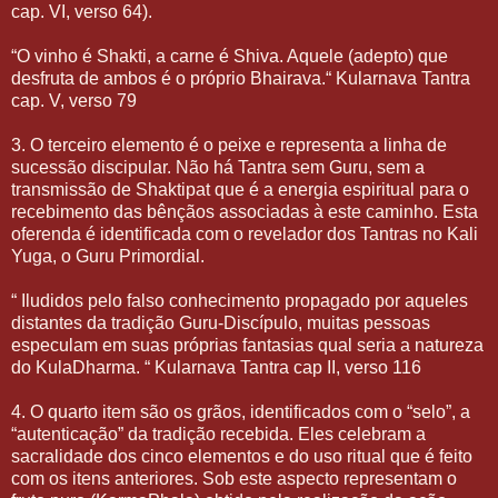
cap. VI, verso 64).
“O vinho é Shakti, a carne é Shiva. Aquele (adepto) que
desfruta de ambos é o próprio Bhairava.“ Kularnava Tantra
cap. V, verso 79
3. O terceiro elemento é o peixe e representa a linha de
sucessão discipular. Não há Tantra sem Guru, sem a
transmissão de Shaktipat que é a energia espiritual para o
recebimento das bênçãos associadas à este caminho. Esta
oferenda é identificada com o revelador dos Tantras no Kali
Yuga, o Guru Primordial.
“ Iludidos pelo falso conhecimento propagado por aqueles
distantes da tradição Guru-Discípulo, muitas pessoas
especulam em suas próprias fantasias qual seria a natureza
do KulaDharma. “ Kularnava Tantra cap II, verso 116
4. O quarto item são os grãos, identificados com o “selo”, a
“autenticação” da tradição recebida. Eles celebram a
sacralidade dos cinco elementos e do uso ritual que é feito
com os itens anteriores. Sob este aspecto representam o