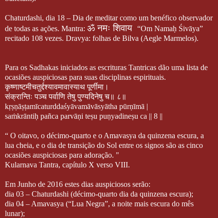
Chaturdashi, dia 18 – Dia de meditar como um benéfico observador
ॐ नमः शिवाय
de todas as ações. Mantra:
“Om Namaḥ Śivāya”
recitado 108 vezes. Dravya: folhas de Bilva (Aegle Marmelos).
Para os Sadhakas iniciados as escrituras Tantricas dão uma lista de
ocasiões auspiciosas para suas disciplinas espirituais.
कृष्णाष्टमीचतुर्द्दश्यावमावास्याथ
पूर्णीमा।
संक्रान्तिः
पञ्च
पर्वाणि
तेषु
पुण्यदिनेषु
च॥
८॥
kṛṣṇāṣṭamīcaturddaśyāvamāvāsyātha pūrṇīmā |
saṁkrāntiḥ pañca parvāṇi teṣu puṇyadineṣu ca || 8 ||
“ O oitavo, o décimo-quarto e o Amavasya da quinzena escura, a
lua cheia, e o dia de transição do Sol entre os signos são as cinco
ocasiões auspiciosas para adoração. "
Kularnava Tantra, capítulo X verso VIII.
Em Junho de 2016 estes dias auspiciosos serão:
dia 03 – Chaturdashi (décimo-quarto dia da quinzena escura);
dia 04 – Amavasya (“Lua Negra”, a noite mais escura do mês
lunar);