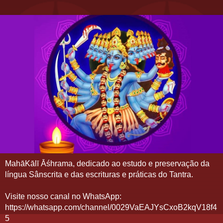
MahāKālī Āśhrama, dedicado ao estudo e preservação da
língua Sânscrita e das escrituras e práticas do Tantra.
Visite nosso canal no WhatsApp:
https://whatsapp.com/channel/0029VaEAJYsCxoB2kqV18f4
5