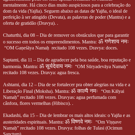
mentalmente. Há cinco dias muito auspiciosos para a celebração do
dom da vida (Yajña). Seguem abaixo as datas de Yajña, o ideal de
perfeição à ser atingido (Devata), as palavras de poder (Mantra) e a
oferta de gratidão (Dravya). .
Chaturthi, dia 08 – Dia de remover os obstáculos que para garantir
ॐ
गणेशाय
नमः
o sucesso em todos os empreendimentos. Mantra:
“OM Gaṇeśāya Namaḥ
recitado 108 vezes. Dravya: doces.
Saptami, dia 11 – Dia de agradecer pela boa saúde, boa reputação e
ॐ
सूर्यदेवाय
नमः
harmonia. Mantra:
“OM Sūryadevāya Namaḥ”
recitado 108 vezes. Dravya: agua fresca.
Ashtami, dia 12 – Dia de se fortalecer pra obter alegrias na vida e a
ॐ काल्यै नमः
Liberação Final (Moksha). Mantra:
“Om Kālyai
Namaḥ” recitado 108 vezes. Dravyas: agua perfumada com
cânfora, flores vermelhas (Hibisco). .
Ekadashi, dia 15 – Dia de lembrar os mais altos ideais: o Yajña e as
ॐ विष्णवे नमः
austeridades espirituais. Mantra:
“Om Viṣṇave
Namaḥ” recitado 108 vezes. Dravya: folhas de Tulasi (Ocimun
Sanctum).