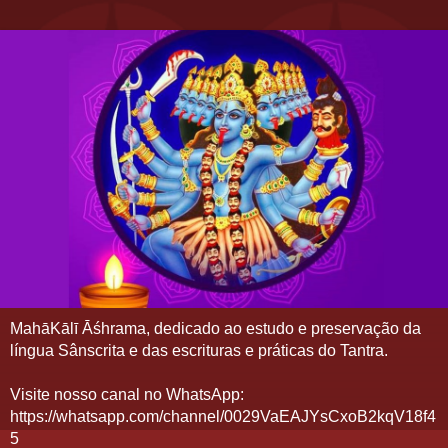
MahāKālī Āśhrama, dedicado ao estudo e preservação da
língua Sânscrita e das escrituras e práticas do Tantra.
Visite nosso canal no WhatsApp:
https://whatsapp.com/channel/0029VaEAJYsCxoB2kqV18f4
5