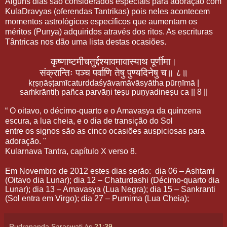
Alguns dias são considerados especiais para adoração com
KulaDravyas (oferendas Tantrikas) pois neles acontecem
momentos astrológicos especificos que aumentam os
méritos (Punya) adquiridos através dos ritos. As escrituras
Tântricas nos dão uma lista destas ocasiões.
कृष्णाष्टमीचतुर्द्दश्यावमावास्याथ
पूर्णीमा।
संक्रान्तिः
पञ्च
पर्वाणि
तेषु
पुण्यदिनेषु
च॥
८॥
kṛṣṇāṣṭamīcaturddaśyāvamāvāsyātha pūrṇīmā |
saṁkrāntiḥ pañca parvāṇi teṣu puṇyadineṣu ca || 8 ||
“ O oitavo, o décimo-quarto e o Amavasya da quinzena
escura, a lua cheia, e o dia de transição do Sol
entre os signos são as cinco ocasiões auspiciosas para
adoração. "
Kularnava Tantra, capítulo X verso 8.
Em Novembro de 2012 estes dias serão: dia 06 – Ashtami
(Oitavo dia Lunar); dia 12 – Chaturdashi (Décimo-quarto dia
Lunar); dia 13 – Amavasya (Lua Negra); dia 15 – Sankranti
(Sol entra em Virgo); dia 27 – Purnima (Lua Cheia);
Rudrananda Saraswati
às
21:39