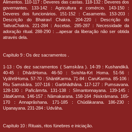
Alimentos. 110-117 : Deveres das castas. 118-132 : Deveres dos
governantes. 133-142 : Agricultura e comércio. 143-150 :
Deveres dos funcionários. 151-152 : Casamento. 153-203 :
Descrição do Bhairavî Chakra. 204-220 : Descrição do
TattvaChakra. 221-284 : Ascetas. 285-287 : Necessidade da
adoração ritual. 288-290 : ...apesar da liberação não ser obtida
através dela.
Capítulo 9 : Os dez sacramentos .
1-13 : Os dez sacramentos ( Samskâra ). 14-39 : Kushandikâ.
40-45 : DhârâHoma. 46-50 : Svishta-Krt Homa. 51-56 :
VyâhrtiHoma. 57-70 : ShântiKarma. 71-84 : CaruKarma. 85-106 :
Rtu Samskâra. 107-116 : Garbhâdhâna. 117-127 : Pumsavana.
128-130 : Pañcâmrta. 131-138 : Sîmantonnayana. 139-145 :
JâtaKarma. 146-157 : Nâmakarana. 158-164 :Niskrâmana. 165-
170 : Annaprâshana. 171-185 : Chûdâkarana. 186-230 :
Upanayana. 231-284 : Udvâha.
Capítulo 10 : Rituais, ritos fúnebres e iniciação.