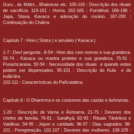
Guru , às Mâtrs , Bhairavas etc. 105-118 : Descrição dos rituais
de sacrifício. 119-161 : Homa. 162-165 : Purnâhuti. 166-186 :
Japa, Stava, Kavaca e adoração do rosário. 187-200 :
Continuação do Chakra.
Capítulo 7 : Hino ( Stotra ) e amuleto ( Kavaca ).
1-7 : Devî pergunta . 8-54 : Hino dos cem nomes e sua grandeza.
55-74 : Kavaca ou mantra protetor e sua grandeza. 75-91 :
Purashcarana. 92-94 : Necessidade dos rituais
e quando estes
podem ser dispensados. 95-101 : Descrição do Kula
e do
kulâcâra.
102-111 : Características do Pañcatattva.
Capítulo 8 : O Dharmma e os costumes das castas e âshramas.
1-20 : Descrição de Varna e Âshrama. 21-75 : Deveres dos
chefes de família. 76-81 : Sandhyâ. 82-93 : Rituais Tântrikos e
Vaidikos. 94-95 : Jejum e caridade. 96-97 : Dias sagrados. 98-
101 : Peregrinação. 102-107 : Deveres das mulheres. 108-109 :