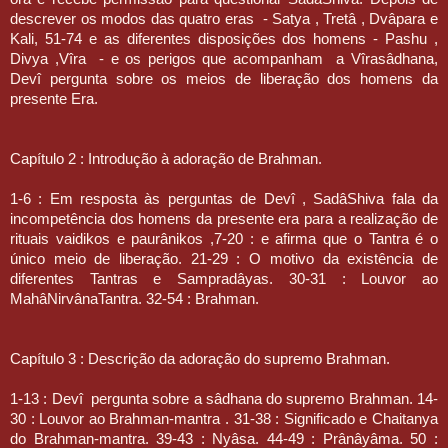
descrever os modos das quatro eras
- Satya , Tretâ , Dvâpara e
Kali, 51-74 e as diferentes disposições dos homens - Pashu ,
Divya ,Vîra
- e os perigos que acompanham
a Vîrasâdhana,
Devî pergunta sobre os meios de liberação dos homens da
presente Era.
Capítulo 2 : Introdução à adoração de Brahman.
1-6 : Em resposta às perguntas de Devî , SadâShiva fala da
incompetência dos homens da presente era para a realização de
rituais vaidikos e paurânikos ,7-20 : e afirma que o Tantra é o
único meio de liberação. 21-29 : O motivo da existência de
diferentes Tantras e Sampradâyas. 30-31 : Louvor ao
MahâNirvânaTantra. 32-54 : Brahman.
Capítulo 3 : Descrição da adoração do supremo Brahman.
1-13 : Devî
pergunta sobre a sâdhana do supremo Brahman. 14-
30 : Louvor ao Brahman-mantra . 31-38 : Significado e Chaitanya
do Brahman-mantra. 39-43 : Nyâsa. 44-49 : Prânâyâma. 50 :