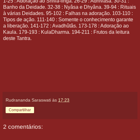
1-25 : Adoração ao Shiva-linga. 26-29 : Adhivâsa. 30-31 :
Banho da Deidade. 32-38 : Nyâsa e Dhyâna. 39-94 : Rituais
à várias Deidades. 95-102 : Falhas na adoração. 103-110 :
Tipos de ação. 111-140 : Somente o conhecimento garante
a liberação. 141-172 : Avadhûtâs. 173-178 : Adoração ao
Kaula. 179-193 : KulaDharma. 194-211 : Frutos da leitura
deste Tantra.
Rudrananda Saraswati
às
17:23
Compartilhar
2 comentários: