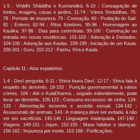
1-5 : Vrîddhi Shâddha e Kushandikâ. 6-10 : Consagração de
fontes, imagens, casas e jardins. 11-74 : Vários Shrâddhas. 75-
78 : Período de impureza. 79 : Cremação. 80 : Proibição do Satî.
81 : Enterro. 82-94 : Ritos fúnebres. 95-96 : Homenagem ao
Kaulika. 97-98 : Dias para cerimônias. 99-100 : Construção ou
entrada em novas residências. 101-103 : Adoração à Deidades.
104-108 : Adoração aos Kaulas. 109-199 : Iniciação de um Kaula.
200-201 : Guru. 202-212 : Pashu, Vîra e Kaula.
Capítulo 11 : Atos expiatórios.
1-4 : Devî pergunta. 5-11 : Shiva louva Devî. 12-17 : Shiva fala á
respeito do demérito. 18-103 : Punição governamental à vários
crimes. 104 : Até o KulaDharma , seguido indevidemente, pode
levar ao demérito. 105-123 : Consumo excessivo de vinho. 124-
133 : Alimentação incorreta e assédio sexual. 134-142 :
Assassinato de animais. 143 : A matança deve ser evitada, à não
ser em sacrifícios. 145-146 : Linguagem inadequada. 147-148 :
Viagens. 149-151 : Jejum. 152-155 : Maus hábitos e doenças.
156-162 : Impureza por morte. 163-168 : Purificações.