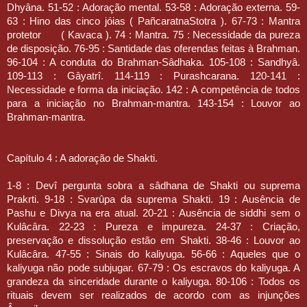
Dhyâna. 51-52 : Adoração mental. 53-58 : Adoração externa. 59-
63 : Hino das cinco jóias ( PañcaratnaStotra ). 67-73 : Mantra
protetor
( Kavaca ). 74 : Mantra. 75 : Necessidade da pureza
de disposição. 76-95 : Santidade das oferendas feitas à Brahman.
96-104 : A conduta do Brahman-Sâdhaka. 105-108 : Sandhyâ.
109-113 : Gâyatrî. 114-119 : Purashcarana. 120-141 :
Necessidade e forma da iniciação. 142 : A competência de todos
para a iniciação no Brahman-mantra. 143-154 : Louvor ao
Brahman-mantra.
Capítulo 4 : A adoração de Shakti.
1-8 : Devî pergunta sobra a sâdhana de Shakti ou suprema
Prakrti. 9-18 : Svarûpa da suprema Shakti. 19 : Ausência de
Pashu e Divya na era atual. 20-21 : Ausência de siddhi sem o
Kulâcâra. 22-23 : Pureza e impureza. 24-37 : Criação,
preservação e dissolução estão em Shakti. 38-46 : Louvor ao
Kulâcâra. 47-55 : Sinais do kaliyuga. 56-66 : Aqueles que o
kaliyuga não pode subjugar. 67-79 : Os escravos do kaliyuga. A
grandeza da sinceridade durante o kaliyuga. 80-106 : Todos os
rituais devem ser realizados de acordo com as injunções