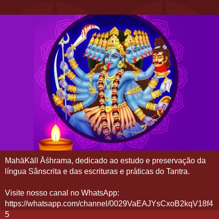
MahāKālī Āśhrama, dedicado ao estudo e preservação da
língua Sânscrita e das escrituras e práticas do Tantra.
Visite nosso canal no WhatsApp:
https://whatsapp.com/channel/0029VaEAJYsCxoB2kqV18f4
5