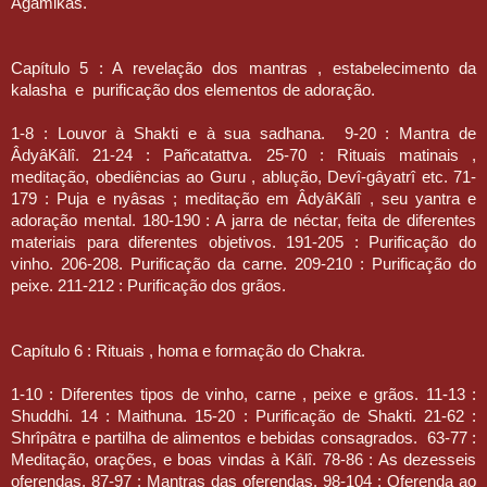
Âgamikas.
Capítulo 5 : A revelação dos mantras , estabelecimento da
kalasha
e
purificação dos elementos de adoração.
1-8 : Louvor à Shakti e à sua sadhana.
9-20 : Mantra de
ÂdyâKâlî. 21-24 : Pañcatattva. 25-70 : Rituais matinais ,
meditação, obediências ao Guru , ablução, Devî-gâyatrî etc. 71-
179 : Puja e nyâsas ; meditação em ÂdyâKâlî , seu yantra e
adoração mental. 180-190 : A jarra de néctar, feita de diferentes
materiais para diferentes objetivos. 191-205 : Purificação do
vinho. 206-208. Purificação da carne. 209-210 : Purificação do
peixe. 211-212 : Purificação dos grãos.
Capítulo 6 : Rituais , homa e formação do Chakra.
1-10 : Diferentes tipos de vinho, carne , peixe e grãos. 11-13 :
Shuddhi. 14 : Maithuna. 15-20 : Purificação de Shakti. 21-62 :
Shrîpâtra e partilha de alimentos e bebidas consagrados.
63-77 :
Meditação, orações, e boas vindas à Kâlî. 78-86 : As dezesseis
oferendas. 87-97 : Mantras das oferendas. 98-104 : Oferenda ao