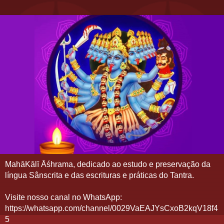
MahāKālī Āśhrama, dedicado ao estudo e preservação da
língua Sânscrita e das escrituras e práticas do Tantra.
Visite nosso canal no WhatsApp:
https://whatsapp.com/channel/0029VaEAJYsCxoB2kqV18f4
5