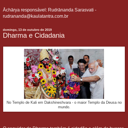
Āchārya responsável: Rudrānanda Sarasvati -
rudrananda@kaulatantra.com.br
domingo, 13 de outubro de 2019
Dharma e Cidadania
No Templo de Kali em Dakshineshvara - o maior Templo da Deusa no
mundo.