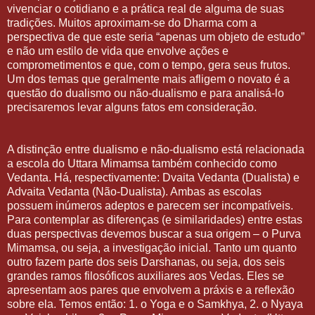
vivenciar o cotidiano e a prática real de alguma de suas
tradições. Muitos aproximam-se do Dharma com a
perspectiva de que este seria “apenas um objeto de estudo”
e não um estilo de vida que envolve ações e
comprometimentos e que, com o tempo, gera seus frutos.
Um dos temas que geralmente mais afligem o novato é a
questão do dualismo ou não-dualismo e para analisá-lo
precisaremos levar alguns fatos em consideração.
A distinção entre dualismo e não-dualismo está relacionada
a escola do Uttara Mimamsa também conhecido como
Vedanta. Há, respectivamente: Dvaita Vedanta (Dualista) e
Advaita Vedanta (Não-Dualista). Ambas as escolas
possuem inúmeros adeptos e parecem ser incompatíveis.
Para contemplar as diferenças (e similaridades) entre estas
duas perspectivas devemos buscar a sua origem – o Purva
Mimamsa, ou seja, a investigação inicial. Tanto um quanto
outro fazem parte dos seis Darshanas, ou seja, dos seis
grandes ramos filosóficos auxiliares aos Vedas. Eles se
apresentam aos pares que envolvem a práxis e a reflexão
sobre ela. Temos então: 1. o Yoga e o Samkhya, 2. o Nyaya