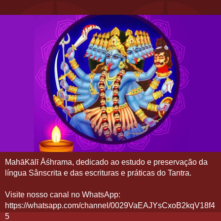
MahāKālī Āśhrama, dedicado ao estudo e preservação da
língua Sânscrita e das escrituras e práticas do Tantra.
Visite nosso canal no WhatsApp:
https://whatsapp.com/channel/0029VaEAJYsCxoB2kqV18f4
5