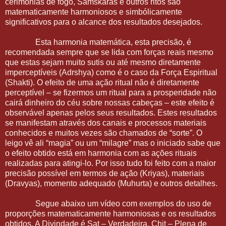
cerimônias de fogo, Samskaras e outros ritos são
matematicamente harmoniosos e simbólicamente
significativos para o alcance dos resultados desejados.
Esta harmonia matemática, esta precisão, é
recomendada sempre que se lida com forças reais mesmo
que estas sejam muito sutis ou até mesmo diretamente
imperceptíveis (Adrshya) como é o caso da Força Espiritual
(Shakti). O efeito de uma ação ritual não é diretamente
perceptível – se fizermos um ritual para a prosperidade não
cairá dinheiro do céu sobre nossas cabeças – este efeito é
observável apenas pelos seus resultados. Estes resultados
se manifestam através dos canais e processos materiais
conhecidos e muitos vezes são chamados de “sorte”. O
leigo vê ali “magia” ou um “milagre” mas o iniciado sabe que
o efeito obtido está em harmonia com as ações rituais
realizadas para atingi-lo. Por isso tudo foi feito com a maior
precisão possível em termos de ação (Kriyas), materiais
(Dravyas), momento adequado (Muhurta) e outros detalhes.
Segue abaixo um vídeo com exemplos do uso de
proporções matematicamente harmoniosas e os resultados
obtidos. A Divindade é Sat – Verdadeira, Chit – Plena de