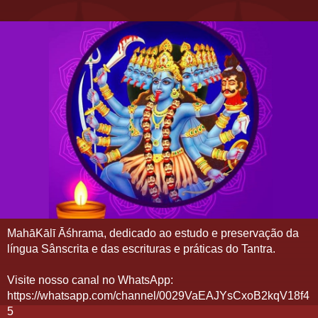
MahāKālī Āśhrama, dedicado ao estudo e preservação da
língua Sânscrita e das escrituras e práticas do Tantra.
Visite nosso canal no WhatsApp:
https://whatsapp.com/channel/0029VaEAJYsCxoB2kqV18f4
5