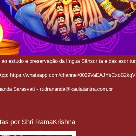
o estudo e preservação da língua Sânscrita e das escritura
sApp: https://whatsapp.com/channel/0029VaEAJYsCxoB2kqV
anda Sarasvati - rudrananda@kaulatantra.com.br
itas por Shri RamaKrishna