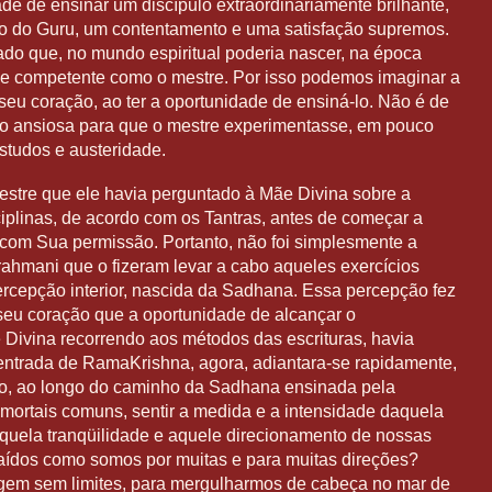
de de ensinar um discípulo extraordinariamente brilhante,
ão do Guru, um contentamento e uma satisfação supremos.
do que, no mundo espiritual poderia nascer, na época
 e competente como o mestre. Por isso podemos imaginar a
 seu coração, ao ter a oportunidade de ensiná-lo. Não é de
tão ansiosa para que o mestre experimentasse, em pouco
studos e austeridade.
estre que ele havia perguntado à Mãe Divina sobre a
iplinas, de acordo com os Tantras, antes de começar a
to com Sua permissão. Portanto, não foi simplesmente a
ahmani que o fizeram levar a cabo aqueles exercícios
ercepção interior, nascida da Sadhana. Essa percepção fez
seu coração que a oportunidade de alcançar o
Divina recorrendo aos métodos das escrituras, havia
ntrada de RamaKrishna, agora, adiantara-se rapidamente,
ão, ao longo do caminho da Sadhana ensinada pela
mortais comuns, sentir a medida e a intensidade daquela
quela tranqüilidade e aquele direcionamento de nossas
raídos como somos por muitas e para muitas direções?
gem sem limites, para mergulharmos de cabeça no mar de