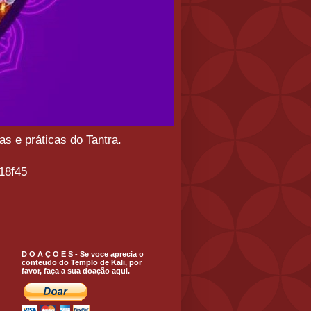
s e práticas do Tantra.
18f45
D O A Ç O E S - Se voce aprecia o
conteudo do Templo de Kali, por
favor, faça a sua doação aqui.