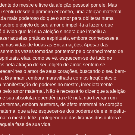
nte do mestre e livre da afeição pessoal por ele. Mas
i sentiu desde o primeiro encontro, uma afeição maternal
nada mais poderoso do que o amor para obliterar numa
 sobre o objeto de seu amor e impeli-la a fazer o que
 dúvida que foi sua afeição sincera que impeliu a
fazer aquelas práticas espirituais, embora conhecesse a
eu nas vidas de todas as Encarnações. Apesar das
 serem às vezes tomadas por temor pelo conhecimento de
spirituais, elas, como se vê, esquecem-se de tudo no
s pela atração de seu objeto de amor, sentem-se
recer-lhes o amor de seus corações, buscando o seu bem-
, a Brahmani, embora maravilhada com os freqüentes e
 a manifestação de poderes no mestre, imediatamente
 pelo amor maternal. Não é necessário dizer que a afeição
ela e sua absoluta dependência e fé nela não tiveram um
as ternas, embora austeras, de afeto maternal no coração
maternal que a fez esquecer-se dos poderes dele e impeliu-
nar o mestre feliz, protegendo-o das tiranias dos outros e
quela fase de sua vida.