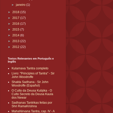
►
janeiro
(1)
►
2018
(15)
►
2017
(17)
►
2016
(17)
►
2015
(7)
►
2014
(6)
►
2013
(22)
►
2012
(22)
Textos Relevantes em Português e
Inglês
Kularnava Tantra completo
Livro: "Principles of Tantra" - Sir
John Woodroffe
Shakta Sadhana - Sir John
Woodroffe (Español)
O Culto da Deusa Kubjika - O
Culto Secreto da Deusa Kaula
dos Newar
Sadhanas Tantrikas feitas por
Shri RamaKrishna
MahaNirvana Tantra, cap. IV - A