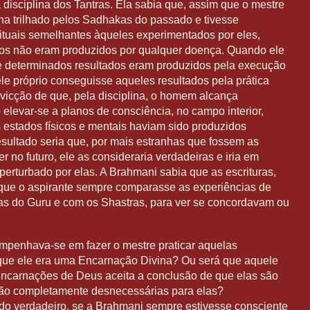
 disciplina dos Tantras. Ela sabia que, assim que o mestre
na trilhado pelos Sadhakas do passado e tivesse
rituais semelhantes àqueles experimentados por eles,
os não eram produzidos por qualquer doença. Quando ele
que determinados resultados eram produzidos pela execução
ele próprio conseguisse aqueles resultados pela prática
onvicção de que, pela disciplina, o homem alcança
elevar-se a planos de consciência, no campo interior,
 estados físicos e mentais haviam sido produzidos
sultado seria que, por mais estranhas que fossem as
er no futuro, ele as consideraria verdadeiras e iria em
perturbado por elas. A Brahmani sabia que as escrituras,
que o aspirante sempre comparasse as experiências de
ras do Guru e com os Shastras, para ver se concordavam ou
mpenhava-se em fazer o mestre praticar aquelas
que ele era uma Encarnação Divina? Ou será que aquele
ncarnações de Deus aceita a conclusão de que elas são
 são completamente desnecessárias para elas?
do verdadeiro, se a Brahmani sempre estivesse consciente