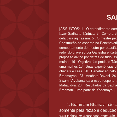
SA
[ASSUNTOS: 1 . O entendimento corret
fazer Sadhana Tântrica. 3 . Como a 
dela para agir assim. 5 . O mestre pe
Construção do assento no Panchavati 
comportamento do mestre por ocasião 
redor do universo por Ganesha e Kart
propósito divino por detrás de tudo 
mulher. 16 . Objetivo das práticas Tâ
uma mulher. 18 . Suas experiências d
chacais e cães. 20 . Penetração pelo 
Brahmayoni. 23 . Anahata Dhvani. 24 .
Swami Vivekananda a esse respeito. 26
Mahavidya. 28 . Resultados da Sadhan
Brahmani, uma parte de Yogamaya.]
1. Brahmani Bhairavi não 
somente pela razão e dedução. 
seu primeiro encontro com ele,