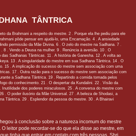
DHANA
TÂNTRICA
o da Brahmani a respeito do mestre. 2 . Porque ela lhe pediu para ele
Brahmani pôde pensar em ajudá-lo, uma Encarnação. 4 . A ansiedade
dindo permissão da Mãe Divina. 6 . O zelo do mestre na Sadhana. 7 .
. 8 . Vendo a Deusa na mulher. 9 . Renúncia à aversão. 10 . O
das Sadhanas Tântricas. 11 . A história de Ganesha. 12 . A volta ao
ikeya. 13 . A singularidade do mestre em sua Sadhana Tântrica. 14 . O
isso. 15 . A impli­cação do sucesso do mestre sem associação com uma
ntricas. 17 . Outra razão para o sucesso do mestre sem associa­ção com
urante a Sadhana Tântrica. 19 . Repartindo a comida tomada pelos
fogo do conhecimento. 21 . O despertar da Kundalini. 22 . Visão da
 Inutilidade dos poderes miraculosos. 25 . A con­versa do mestre com
 . O poder ilusó­rio da Mãe Universal. 27 . A beleza de Shodasi, a
a Tântrica. 29 . Esplendor da pessoa do mestre. 30 . A Bhairavi
chegou à conclusão sobre a natureza incomum do mestre
O leitor pode recordar-se do que ela disse ao mestre, em
 que tinha que entrar em contato com três pessoas, Shri