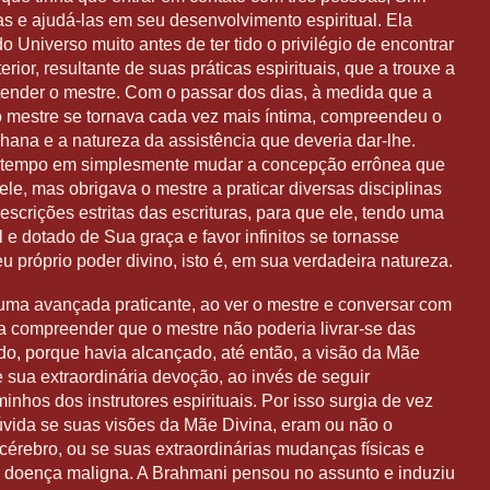
s e ajudá-las em seu desenvolvimento espiritual. Ela
 Universo muito antes de ter tido o privilégio de encontrar
rior, resultante de suas práticas espirituais, que a trouxe a
ender o mestre. Com o passar dos dias, à medida que a
 mestre se tornava cada vez mais íntima, compreendeu o
hana e a natureza da assistência que deveria dar-lhe.
o tempo em simplesmente mudar a concepção errônea que
le, mas obrigava o mestre a praticar diversas disciplinas
escrições estritas das escrituras, para que ele, tendo uma
 e dotado de Sua graça e favor infinitos se tornasse
 próprio poder divino, isto é, em sua verdadeira natureza.
ma avançada praticante, ao ver o mestre e conversar com
a compreender que o mestre não poderia livrar-se das
do, porque havia alcançado, até então, a visão da Mãe
sua extraordinária devoção, ao invés de seguir
minhos dos instrutores espirituais. Por isso surgia de vez
vida se suas visões da Mãe Divina, eram ou não o
cérebro, ou se suas extraordinárias mudanças físicas e
 doença maligna. A Brahmani pensou no assunto e induziu