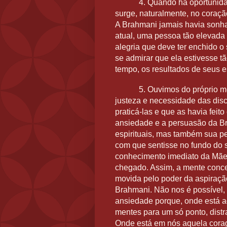
4. Quando há oportunida
surge, naturalmente, no coraç
A Brahmani jamais havia sonha
atual, uma pessoa tão elevada
alegria que deve ter enchido o
se admirar que ela estivesse 
tempo, os resultados de seus e
5. Ouvimos do próprio m
justeza e necessidade das disc
praticá-las e que as havia fei
ansiedade e a persuasão da Br
espirituais, mas também sua p
com que sentisse no fundo do 
conhecimento imediato da Mãe 
chegado. Assim, a mente conce
movida pelo poder da aspiraç
Brahmani. Não nos é possível, 
ansiedade porque, onde está a
mentes para um só ponto, dist
Onde está em nós aquela cora