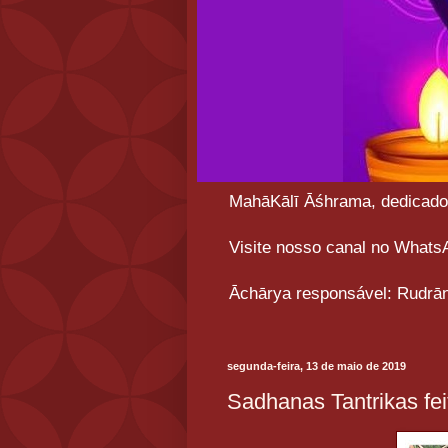
MahāKālī Āśhrama, dedicado a
Visite nosso canal no What
Āchārya responsável: Rudrān
segunda-feira, 13 de maio de 2019
Sadhanas Tantrikas fe