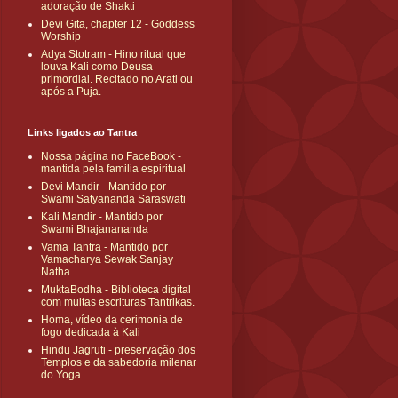
adoração de Shakti
Devi Gita, chapter 12 - Goddess
Worship
Adya Stotram - Hino ritual que
louva Kali como Deusa
primordial. Recitado no Arati ou
após a Puja.
Links ligados ao Tantra
Nossa página no FaceBook -
mantida pela familia espiritual
Devi Mandir - Mantido por
Swami Satyananda Saraswati
Kali Mandir - Mantido por
Swami Bhajanananda
Vama Tantra - Mantido por
Vamacharya Sewak Sanjay
Natha
MuktaBodha - Biblioteca digital
com muitas escrituras Tantrikas.
Homa, vídeo da cerimonia de
fogo dedicada à Kali
Hindu Jagruti - preservação dos
Templos e da sabedoria milenar
do Yoga