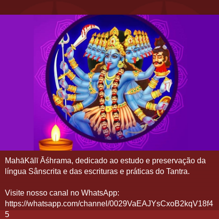
MahāKālī Āśhrama, dedicado ao estudo e preservação da
língua Sânscrita e das escrituras e práticas do Tantra.
Visite nosso canal no WhatsApp:
https://whatsapp.com/channel/0029VaEAJYsCxoB2kqV18f4
5