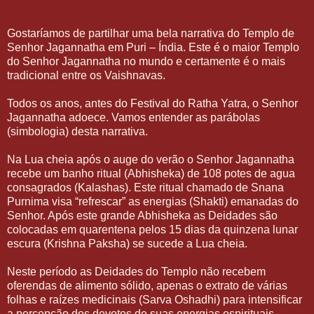
Gostaríamos de partilhar uma bela narrativa do Templo de
Senhor Jagannatha em Puri – Índia. Este é o maior Templo
do Senhor Jagannatha no mundo e certamente é o mais
tradicional entre os Vaishnavas.
Todos os anos, antes do Festival do Ratha Yatra, o Senhor
Jagannatha adoece. Vamos entender as parábolas
(simbologia) desta narrativa.
Na Lua cheia após o auge do verão o Senhor Jagannatha
recebe um banho ritual (Abhisheka) de 108 potes de agua
consagrados (Kalashas). Este ritual chamado de Snana
Purnima visa “refrescar” as energias (Shakti) emanadas do
Senhor. Após este grande Abhisheka as Deidades são
colocadas em quarentena pelos 15 dias da quinzena lunar
escura (Krishna Paksha) se sucede a Lua cheia.
Neste período as Deidades do Templo não recebem
oferendas de alimento sólido, apenas o extrato de várias
folhas e raízes medicinais (Sarva Oshadhi) para intensificar
a percepção dos devotos de suas energias espirituais