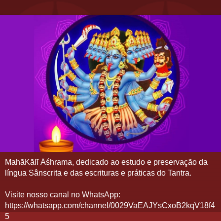
MahāKālī Āśhrama, dedicado ao estudo e preservação da
língua Sânscrita e das escrituras e práticas do Tantra.
Visite nosso canal no WhatsApp:
https://whatsapp.com/channel/0029VaEAJYsCxoB2kqV18f4
5