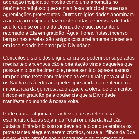
adoração insípida se mostra como uma anomalia no
fenômeno religioso que se manifesta principalmente nas
agremiações protestantes. Outras religiosidades abominam
a adoração insípida e fazem oferendas generosas de tudo
aquilo que se origina da Divindade e que, portanto, é
retornado à Ela em gratidão. Água, flores, frutas, incenso,
lamparinas e velas são artigos costumeiramente presentes
em locais onde há amor pela Divindade.
Conceitos distorcidos e ignorância só podem ser superados
mediante clara exposição e orientação vinda daqueles que
possuem o conhecimento e, neste sentido, apresentamos
um pequeno texto com referencias escriturais para auxiliar
os Sadhakas à educar aqueles que ainda não entendem a
importância da generosa adoração e a oferta de elementos
físicos em gratidão pela opulência que a Divindade
manifesta no mundo à nossa volta.
Pode causar alguma estranheza que as referencias
escriturais citadas sejam da Torah oriunda da tradição
Judaica. Entretanto isso se deve ao fato de que embora os
protestantes aleguem serem cristãos, ou seja, “filhos da Boa
Nova” vinda através dos evangelhos eles raramente os