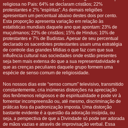
religiosa no Pais: 64% se declaram cristãos; 22%
protestantes e 2% “espíritas”. As demais religiões
apresentam um percentual abaixo destes dois por cento.
Esta proporção apresenta variação em relação às
estatísticas mundiais daquele ano que apontam: 23% de
muçulmanos; 22% de cristãos; 15% de Hindus; 10% de
protestantes e 7% de Budistas. Apesar de seu percentual
declarado os sacerdotes protestantes usam uma estratégia
de controle das grandes Mídias o que faz com que sua
influência cultural nas sociedades onde estão presentes
seja bem mais extensa do que a sua representatividade e
que as crenças peculiares daquele grupo formem uma
espécie de senso comum de religiosidade.
Nos nossos dias este “senso comum” televisivo, transmitido
constantemente, cria inúmeras distorções na apreciação
dos fenômenos religiosos e de espiritualidade e pode vir à
fomentar incompreensão ou, até mesmo, discriminação de
práticas fora da padronização imposta. Uma distorção
bastante evidente é a questão da adoração insípida, ou
seja, a perspectiva de que a Divindade só pode ser adorada
de mãos vazias e através de improvisação verbal. Essa