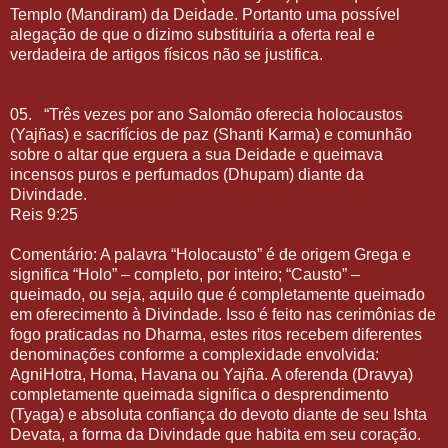
Templo (Mandiram) da Deidade. Portanto uma possível
alegação de que o dizimo substituiria a oferta real e
verdadeira de artigos físicos não se justifica.
05.
“Três vezes por ano Salomão oferecia holocaustos
(Yajñas) e sacrifícios de paz (Shanti Karma) e comunhão
sobre o altar que erguera a sua Deidade e queimava
incensos puros e perfumados (Dhupam) diante da
Divindade.
Reis 9:25
Comentário: A palavra “Holocausto” é de origem Grega e
significa “Holo” – completo, por inteiro; “Causto” –
queimado, ou seja, aquilo que é completamente queimado
em oferecimento à Divindade. Isso é feito nas cerimônias de
fogo praticadas no Dharma, estes ritos recebem diferentes
denominações conforme a complexidade envolvida:
AgniHotra, Homa, Havana ou Yajña. A oferenda (Dravya)
completamente queimada significa o desprendimento
(Tyaga) e absoluta confiança do devoto diante de seu Ishta
Devata, a forma da Divindade que habita em seu coração.