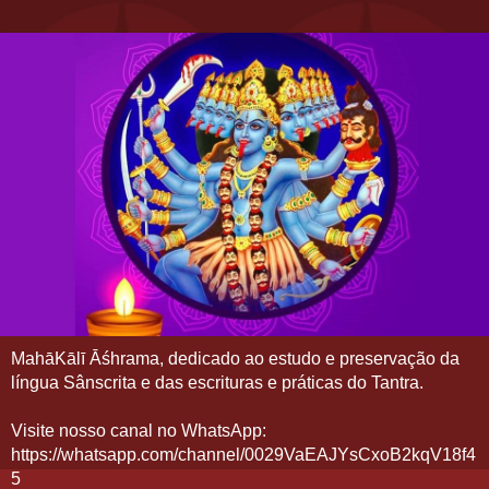
MahāKālī Āśhrama, dedicado ao estudo e preservação da
língua Sânscrita e das escrituras e práticas do Tantra.
Visite nosso canal no WhatsApp:
https://whatsapp.com/channel/0029VaEAJYsCxoB2kqV18f4
5