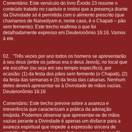
Comentário: Este versículo do livro Êxodo 23 resume o
conteúdo tratado no capitulo e instrui que a presença diante
da Divindade só é permitida com o alimento prescrito (que
chamamos de Naivedyam e, neste caso, é o Chapati – pão
sem fermento). Este trecho reafirma o que foi
detalhadamente expresso em Deuteronômio 16:16. Vamos
à ele.
02.
“Três vezes por ano todos os homens se apresentarão
à seu deus (entre os judeus era o deus Jeová), no local que
ele escolher (ou seja em seu templo especifico), por
ocasião: (1) da festa dos pães sem fermento (o Chapati), (2)
da festa das semanas e (3) da festa das cabanas. Nenhum
deles deverá apresentar-se à Divindade de mãos vazias.
Deuteronômio 16:16
Comentário: Este trecho previne sobre a avareza e
irreverência que caracterizam a prática da adoração
insípida. Podemos observar que apresentar-se de mãos
vazias perante a Divindade é apenas um disfarce para a
avareza espiritual que impede a expressão sincera de