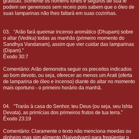
gratidão. Somente os homens fortes e seguros de sua fé
podem ser generosos sem receio pois sabem que o óleo de
suas lamparinas não lhes faltará em suas cozinhas.
03.
“Arão fará queimar incenso aromático (Dhupam) sobre
o altar (Vedika) todas as manhãs (primeiro momento do
Sandhya Vandanam), assim que vier cuidar das lamparinas
(Dipam).”
Êxodo 30:7
Comentário: Arão demonstra seguir os preceitos indicados
ao bom devoto, ou seja, oferecer ao menos um Arati (oferta
de lamparina de óleo e incenso) diante do altar no momento
mais oportuno - o primeiro horário da manhã.
04.
“Trarás à casa do Senhor, teu Deus (ou seja, seu Ishta
Devata), as primícias dos primeiros frutos de tua terra.”
Êxodo 23:19
Comentário: Claramente o texto não menciona moedas ou
dinheiro mas sim alimento (Naivedyam) para freqüentar o