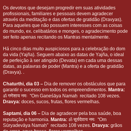
Os devotos que desejam progredir em suas atividades
profissionais, familiares e pessoais devem agradecer
através da meditação e das ofertas de gratidão (Dravyas).
Para aqueles que não possuem interesses com as coisas
do mundo, ex. celibatários e monges, o agradecimento pode
ser feito apenas recitando os Mantras mentalmente.
Há cinco dias muito auspiciosos para a celebração do dom
da vida (Yajña). Seguem abaixo as datas de Yajña, o ideal
de perfeição à ser atingido (Devata) em cada uma dessas
datas, as palavras de poder (Mantra) e a oferta de gratidão
(Dravya). .
Chaturthi, dia 03 –
Dia de remover os obstáculos que para
garantir o sucesso em todos os empreendimentos.
Mantra:
ॐ
गणेशाय
नमः
“Om Gaṇeśāya Namaḥ recitado 108 vezes.
Dravya:
doces, sucos, frutas, flores vermelhas.
Saptami, dia 06 –
Dia de agradecer pela boa saúde, boa
ॐ
सूर्यदेवाय
नमः
reputação e harmonia.
Mantra:
“Om
Sūryadevāya Namaḥ” recitado 108 vezes.
Dravya:
grãos