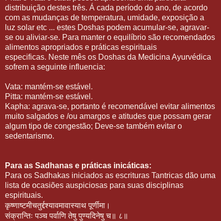
distribuição destes três. Á cada período do ano, de acordo
com as mudanças de temperatura, umidade, exposição a
luz solar etc ... estes Doshas podem acumular-se, agravar-
se ou aliviar-se. Para manter o equilíbrio são recomendados
alimentos apropriados e práticas espirituais
especificas. Neste mês os Doshas da Medicina Ayurvédica
sofrem a seguinte influencia:
Vata: mantém-se estável.
Pitta: mantém-se estável.
Kapha: agrava-se, portanto é recomendável evitar alimentos
muito salgados e /ou amargos e atitudes que possam gerar
algum tipo de congestão; Deve-se também evitar o
sedentarismo.
Para as Sadhanas e práticas inicáticas:
Para os Sadhakas iniciados as escrituras Tantricas dão uma
lista de ocasiões auspiciosas para suas disciplinas
espirituais.
कृष्णाष्टमीचतुर्द्दश्यावमावास्याथ
पूर्णीमा।
संक्रान्तिः
पञ्च
पर्वाणि
तेषु
पुण्यदिनेषु
च॥
८॥