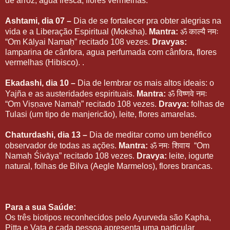
de arroz, agua fresca, flores vermelhas.
Ashtami, dia 07 –
Dia de se fortalecer pra obter alegrias na
ॐ
काल्यै
नमः
vida e a Liberação Espiritual (Moksha).
Mantra:
“Om Kālyai Namaḥ” recitado 108 vezes.
Dravyas:
lamparina de cânfora, agua perfumada com cânfora, flores
vermelhas (Hibisco). .
Ekadashi, dia 10 –
Dia de lembrar os mais altos ideais: o
ॐ
विष्णवे
नमः
Yajña e as austeridades espirituais.
Mantra:
“Om Viṣṇave Namaḥ” recitado 108 vezes.
Dravya:
folhas de
Tulasi (um tipo de manjericão), leite, flores amarelas.
Chaturdashi, dia 13 –
Dia de meditar como um benéfico
ॐ
नमः
शिवाय
observador de todas as ações.
Mantra:
“Om
Namaḥ Śivāya” recitado 108 vezes.
Dravya:
leite, iogurte
natural, folhas de Bilva (Aegle Marmelos), flores brancas.
Para a sua Saúde:
Os três biotipos reconhecidos pelo Ayurveda são Kapha,
Pitta e Vata e cada pessoa apresenta uma particular