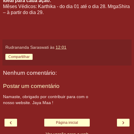
ideal para cada ação:
Mêses Védicos: Karthika - do dia 01 até o dia 28. MrgaShira
– à partir do dia 29.
Rudrananda Saraswati
às
12:01
Compartilhar
Nenhum comentário:
Postar um comentário
Namaste, obrigado por contribuir para com o
nosso website. Jaya Maa !
‹
›
Página inicial