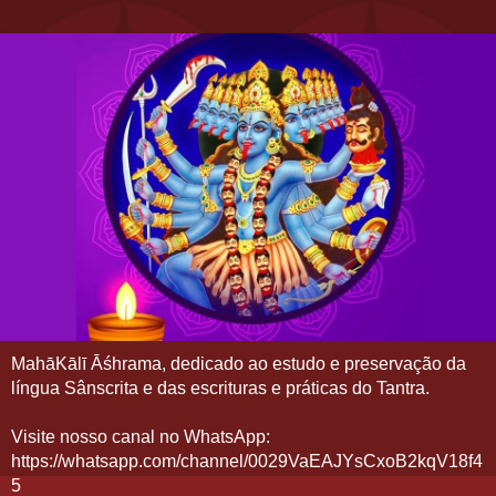
MahāKālī Āśhrama, dedicado ao estudo e preservação da
língua Sânscrita e das escrituras e práticas do Tantra.
Visite nosso canal no WhatsApp:
https://whatsapp.com/channel/0029VaEAJYsCxoB2kqV18f4
5