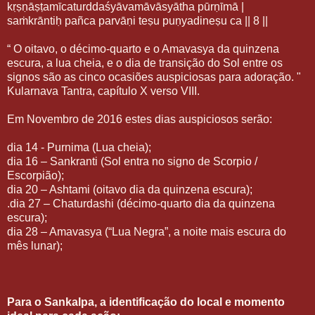
kṛṣṇāṣṭamīcaturddaśyāvamāvāsyātha pūrṇīmā |
saṁkrāntiḥ pañca parvāṇi teṣu puṇyadineṣu ca || 8 ||
“ O oitavo, o décimo-quarto e o Amavasya da quinzena
escura, a lua cheia, e o dia de transição do Sol entre os
signos são as cinco ocasiões auspiciosas para adoração. "
Kularnava Tantra, capítulo X verso VIII.
Em Novembro de 2016 estes dias auspiciosos serão:
dia 14 - Purnima (Lua cheia);
dia 16 – Sankranti (Sol entra no signo de Scorpio /
Escorpião);
dia 20 – Ashtami (oitavo dia da quinzena escura);
.dia 27 – Chaturdashi (décimo-quarto dia da quinzena
escura);
dia 28 – Amavasya (“Lua Negra”, a noite mais escura do
mês lunar);
Para o Sankalpa, a identificação do local e momento