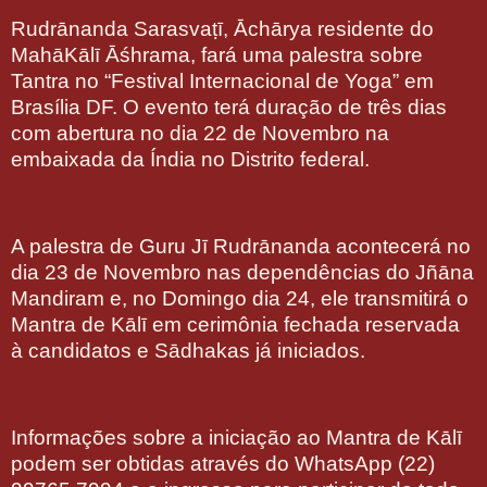
Rudrānanda Sarasvaṭī, Āchārya residente do
MahāKālī Āśhrama, fará uma palestra sobre
Tantra no “Festival Internacional de Yoga” em
Brasília DF. O evento terá duração de três dias
com abertura no dia 22 de Novembro na
embaixada da Índia no Distrito federal.
A palestra de Guru Jī Rudrānanda acontecerá no
dia 23 de Novembro nas dependências do Jñāna
Mandiram e, no Domingo dia 24, ele transmitirá o
Mantra de Kālī em cerimônia fechada reservada
à candidatos e Sādhakas já iniciados.
Informações sobre a iniciação ao Mantra de Kālī
podem ser obtidas através do WhatsApp (22)