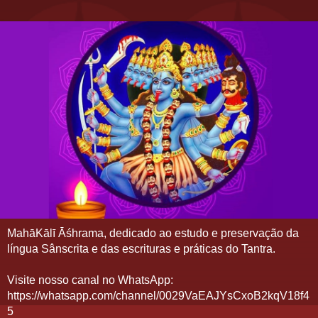
MahāKālī Āśhrama, dedicado ao estudo e preservação da
língua Sânscrita e das escrituras e práticas do Tantra.
Visite nosso canal no WhatsApp:
https://whatsapp.com/channel/0029VaEAJYsCxoB2kqV18f4
5