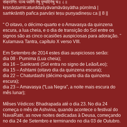
संक्रान्तिः
पञ्च
पर्वाणि
तेषु
पुण्यदिनेषु
च॥
८॥
kṛṣṇāṣṭamīcaturddaśyāvamāvāsyātha pūrṇīmā |
saṁkrāntiḥ pañca parvāṇi teṣu puṇyadineṣu ca || 8 ||
“ O oitavo, o décimo-quarto e o Amavasya da quinzena
escura, a lua cheia, e o dia de transição do Sol entre os
signos são as cinco ocasiões auspiciosas para adoração. "
Kularnava Tantra, capítulo X verso VIII.
Em Setembro de 2014 estes dias auspiciosos serão:
dia 08 - Purnima (Lua cheia);
dia 16 – Sankranti (Sol entra no signo de Leão/Leo);
dia 15 – Ashtami (oitavo dia da quinzena escura);
dia 22 – Chaturdashi (décimo-quarto dia da quinzena
escura);
dia 23 – Amavasya (“Lua Negra”, a noite mais escura do
mês lunar);
Mêses Védicos: Bhadrapada até o dia 23. No dia 24
começa o mês de Ashvina, quando acontece o festival do
NavaRatri, as nove noites dedicadas à Deusa, começando
no dia 24 de Setembro e terminando no dia 03 de Outubro.