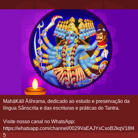
MahāKālī Āśhrama, dedicado ao estudo e preservação da
língua Sânscrita e das escrituras e práticas do Tantra.
Visite nosso canal no WhatsApp:
https://whatsapp.com/channel/0029VaEAJYsCxoB2kqV18f4
5