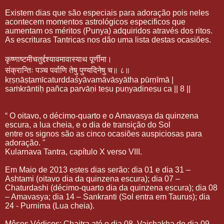
Existem dias que são especiais para adoração pois neles
acontecem momentos astrológicos especificos que
aumentam os méritos (Punya) adquiridos através dos ritos.
As escrituras Tantricas nos dão uma lista destas ocasiões.
कृष्णाष्टमीचतुर्द्दश्यावमावास्याथ
पूर्णीमा।
संक्रान्तिः
पञ्च
पर्वाणि
तेषु
पुण्यदिनेषु
च॥
८॥
kṛṣṇāṣṭamīcaturddaśyāvamāvāsyātha pūrṇīmā |
saṁkrāntiḥ pañca parvāṇi teṣu puṇyadineṣu ca || 8 ||
“ O oitavo, o décimo-quarto e o Amavasya da quinzena
escura, a lua cheia, e o dia de transição do Sol
entre os signos são as cinco ocasiões auspiciosas para
adoração. "
Kularnava Tantra, capítulo X verso VIII.
Em Maio de 2013 estes dias serão: dia 01 e dia 31 –
Ashtami (oitavo dia da quinzena escura); dia 07 –
Chaturdashi (décimo-quarto dia da quinzena escura); dia 08
– Amavasya; dia 14 – Sankranti (Sol entra em Taurus); dia
24 - Purnima (Lua cheia).
Mêses Védicos: Chaitra até o dia 08. Vaishakha do dia 09