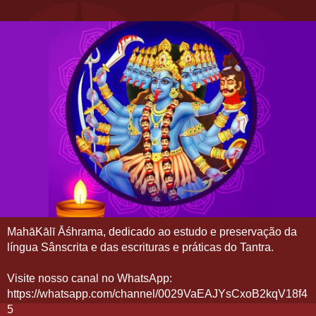
MahāKālī Āśhrama, dedicado ao estudo e preservação da
língua Sânscrita e das escrituras e práticas do Tantra.
Visite nosso canal no WhatsApp:
https://whatsapp.com/channel/0029VaEAJYsCxoB2kqV18f4
5