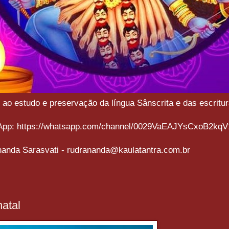
o estudo e preservação da língua Sânscrita e das escritura
sApp: https://whatsapp.com/channel/0029VaEAJYsCxoB2kqV
anda Sarasvati - rudrananda@kaulatantra.com.br
natal