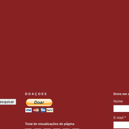
D O A Ç O E S
Entre em 
Nome
E-mail
*
Total de visualizações de página