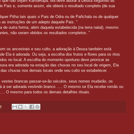
s que não sejam KamaRupa, ela deve adorar a Deusa seguindo as
e Pais e, somente assim, ele obterá o resultado completo (de sua
lquer Pitha tais quais o Pais de Odra ou de Pañchala ou de qualquer
 as instruções de um adepto daquele Pais. "
da de outra forma, além daquela estabelecida (na terra natal), mesmo
ntes, não seram obtidos os resultados completos. "
com os ancestrais e seu culto, a adoração à Deusa também está
de Ela é adorada. Ou seja, a escolha dos frutos e flores para os ritos
idos no local. A escolha do momento oportuno deve priorizar as
Deusa era adorada na estação das chuvas no seu local de origem, Ela
das chuvas nos demais locais onde seu culto se estabelecer.
 vestes brancas passar-se-ão séculos, seus nomes mudarão, os
 à ser adorada vestindo branco ..... O mesmo se Ela recebe romãs ou
..... O mesmo para todos os demais detalhes rituais.
4