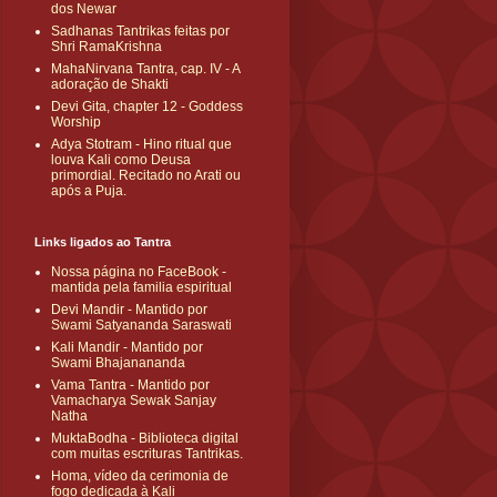
dos Newar
Sadhanas Tantrikas feitas por
Shri RamaKrishna
MahaNirvana Tantra, cap. IV - A
adoração de Shakti
Devi Gita, chapter 12 - Goddess
Worship
Adya Stotram - Hino ritual que
louva Kali como Deusa
primordial. Recitado no Arati ou
após a Puja.
Links ligados ao Tantra
Nossa página no FaceBook -
mantida pela familia espiritual
Devi Mandir - Mantido por
Swami Satyananda Saraswati
Kali Mandir - Mantido por
Swami Bhajanananda
Vama Tantra - Mantido por
Vamacharya Sewak Sanjay
Natha
MuktaBodha - Biblioteca digital
com muitas escrituras Tantrikas.
Homa, vídeo da cerimonia de
fogo dedicada à Kali