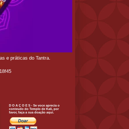
s e práticas do Tantra.
18f45
D O A Ç O E S - Se voce aprecia o
conteudo do Templo de Kali, por
favor, faça a sua doação aqui.