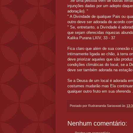
" Se uma pessoa vem de outras terra
injunções dadas por um adepto daquel
adoração). "
" A Divindade de qualquer Pais ou qua
outro deve ser adorada de acordo com
" Se, entretanto, a Divindade é adora
que sejam oferecidas riquezas abunda
Kalika Purana LXIV, 33 - 37
Fica claro que além de sua conexão 
intimamente ligada ao chão, à terra on
deve priorizar aqueles que são produz
condições climáticas do local, se a 
deve ser também adorada na estação 
Se a Deusa de um local é adorada em
costumes mudarão mas Ela continuará
qualquer outro fruto em sua oferenda 
Postado por
Rudrananda Saraswati
às
13:3
Nenhum comentário: