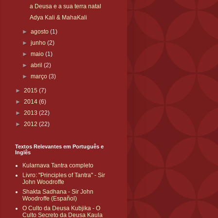
a Deusa e a sua terra natal
Adya Kali & MahaKali
►
agosto
(1)
►
junho
(2)
►
maio
(1)
►
abril
(2)
►
março
(3)
►
2015
(7)
►
2014
(6)
►
2013
(22)
►
2012
(22)
Textos Relevantes em Português e
Inglês
Kularnava Tantra completo
Livro: "Principles of Tantra" - Sir
John Woodroffe
Shakta Sadhana - Sir John
Woodroffe (Español)
O Culto da Deusa Kubjika - O
Culto Secreto da Deusa Kaula