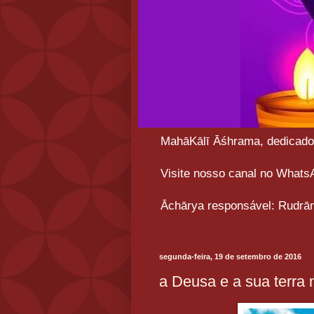
MahāKālī Āśhrama, dedicado a
Visite nosso canal no What
Āchārya responsável: Rudrān
segunda-feira, 19 de setembro de 2016
a Deusa e a sua terra 