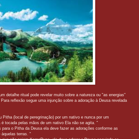
m detalhe ritual pode revelar muito sobre a natureza ou "as energias"
 Para reflexão segue uma injunção sobre a adoração à Deusa revelada
 Pitha (local de peregrinação) por um nativo e nunca por um
é tocada pelas mãos de um nativo Ela não se agita. "
 para o Pitha da
Deusa ela deve fazer as adorações conforme as
àquelas terras. "